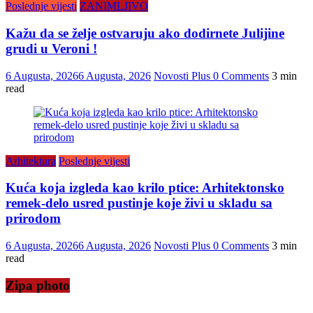
Poslednje vijesti
ZANIMLJIVO
Kažu da se želje ostvaruju ako dodirnete Julijine
grudi u Veroni !
6 Augusta, 2026
6 Augusta, 2026
Novosti Plus
0 Comments
3 min
read
Arhitektura
Poslednje vijesti
Kuća koja izgleda kao krilo ptice: Arhitektonsko
remek-delo usred pustinje koje živi u skladu sa
prirodom
6 Augusta, 2026
6 Augusta, 2026
Novosti Plus
0 Comments
3 min
read
Zipa photo