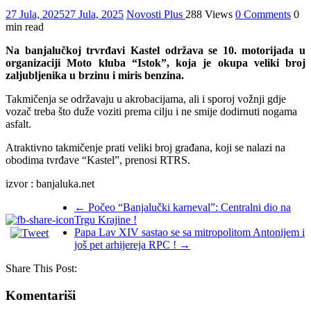
27 Jula, 2025
27 Jula, 2025
Novosti Plus
288 Views
0 Comments
0
min read
Na banjalučkoj trvrđavi Kastel održava se 10. motorijada u
organizaciji Moto kluba “Istok”, koja je okupa veliki broj
zaljubljenika u brzinu i miris benzina.
Takmičenja se održavaju u akrobacijama, ali i sporoj vožnji gdje
vozač treba što duže voziti prema cilju i ne smije dodirnuti nogama
asfalt.
Atraktivno takmičenje prati veliki broj građana, koji se nalazi na
obodima tvrđave “Kastel”, prenosi RTRS.
izvor : banjaluka.net
←
Počeo “Banjalučki karneval”: Centralni dio na
Trgu Krajine !
Papa Lav XIV sastao se sa mitropolitom Antonijem i
još pet arhijereja RPC !
→
Share This Post:
Komentariši