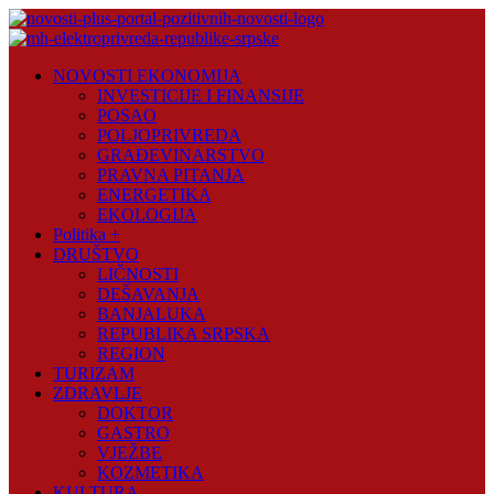
Skip
to
content
Novosti
NOVOSTI EKONOMIJA
Plus
INVESTICIJE I FINANSIJE
POSAO
Portal
POLJOPRIVREDA
pozitivnih
GRAĐEVINARSTVO
vijesti
PRAVNA PITANJA
ENERGETIKA
EKOLOGIJA
Politika +
DRUŠTVO
LIČNOSTI
DEŠAVANJA
BANJALUKA
REPUBLIKA SRPSKA
REGION
TURIZAM
ZDRAVLJE
DOKTOR
GASTRO
VJEŽBE
KOZMETIKA
KULTURA