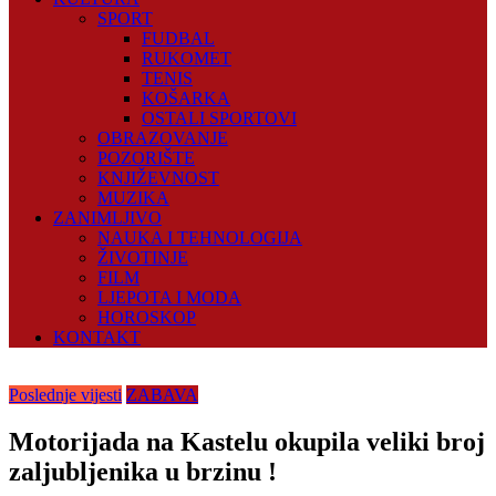
SPORT
FUDBAL
RUKOMET
TENIS
KOŠARKA
OSTALI SPORTOVI
OBRAZOVANJE
POZORIŠTE
KNJIŽEVNOST
MUZIKA
ZANIMLJIVO
NAUKA I TEHNOLOGIJA
ŽIVOTINJE
FILM
LJEPOTA I MODA
HOROSKOP
KONTAKT
Poslednje vijesti
ZABAVA
Motorijada na Kastelu okupila veliki broj
zaljubljenika u brzinu !