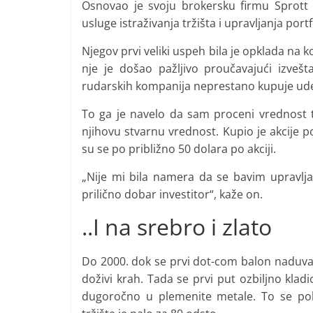
Osnovao je svoju brokersku firmu Sprott Se
usluge istraživanja tržišta i upravljanja port
Njegov prvi veliki uspeh bila je opklada n
nje je došao pažljivo proučavajući izvešt
rudarskih kompanija neprestano kupuje ude
To ga je navelo da sam proceni vrednost ti
njihovu stvarnu vrednost. Kupio je akcije p
su se po približno 50 dolara po akciji.
„Nije mi bila namera da se bavim upravlj
prilično dobar investitor“, kaže on.
..I na srebro i zlato
Do 2000. dok se prvi dot-com balon naduvav
doživi krah. Tada se prvi put ozbiljno klad
dugoročno u plemenite metale. To se pok