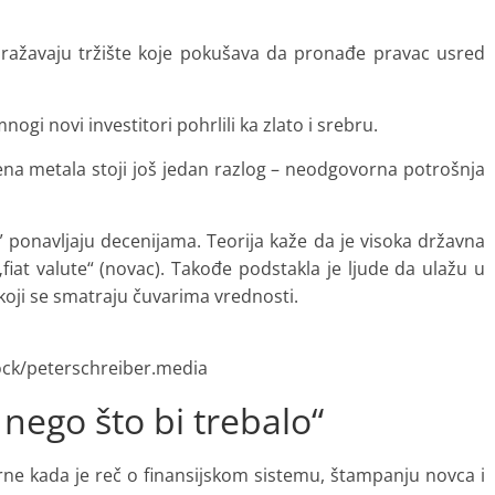
dražavaju tržište koje pokušava da pronađe pravac usred
ogi novi investitori pohrlili ka zlato i srebru.
cena metala stoji još jedan razlog – neodgovorna potrošnja
” ponavljaju decenijama. Teorija kaže da je visoka državna
fiat valute“ (novac). Takođe podstakla je ljude da ulažu u
koji se smatraju čuvarima vrednosti.
ock/peterschreiber.media
 nego što bi trebalo“
ne kada je reč o finansijskom sistemu, štampanju novca i