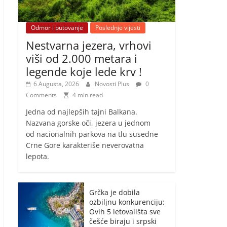
Odmor i putovanje
Poslednje vijesti
Nestvarna jezera, vrhovi
viši od 2.000 metara i
legende koje lede krv !
6 Augusta, 2026
Novosti Plus
0
Comments
4 min read
Jedna od najlepših tajni Balkana.
Nazvana gorske oči, jezera u jednom
od nacionalnih parkova na tlu susedne
Crne Gore karakteriše neverovatna
lepota.
Grčka je dobila
ozbiljnu konkurenciju:
Ovih 5 letovališta sve
češće biraju i srpski