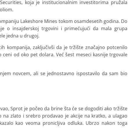
curities, koja je institucionalnim investitorima pružala
foliom.
a kompaniju Lakeshore Mines tokom osamdesetih godina. Do
aje o insajderskoj trgovini i primećujući da mala grupa
le jedna u drugoj.
h kompanija, zaključivši da je tržište značajno potcenilo
o ceni od oko pet dolara. Već šest meseci kasnije trgovale
anjem novcem, ali se jednostavno ispostavilo da sam bio
ao, Sprot je počeo da brine šta će se dogoditi ako tržište
io na zlato i srebro prodavao je akcije na kratko, a ulagao
azalo kao veoma pronicljiva odluka. Ubrzo nakon toga