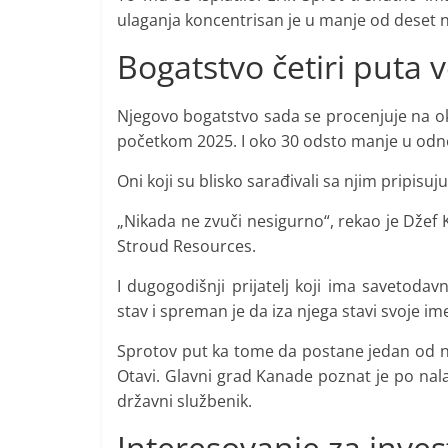
ulaganja koncentrisan je u manje od deset n
Bogatstvo četiri puta
Njegovo bogatstvo sada se procenjuje na oko 
početkom 2025. I oko 30 odsto manje u odnos
Oni koji su blisko sarađivali sa njim pripi
„Nikada ne zvuči nesigurno“, rekao je Džef
Stroud Resources.
I dugogodišnji prijatelj koji ima savetoda
stav i spreman je da iza njega stavi svoje ime
Sprotov put ka tome da postane jedan od na
Otavi. Glavni grad Kanade poznat je po nal
državni službenik.
Interesovanje za inves