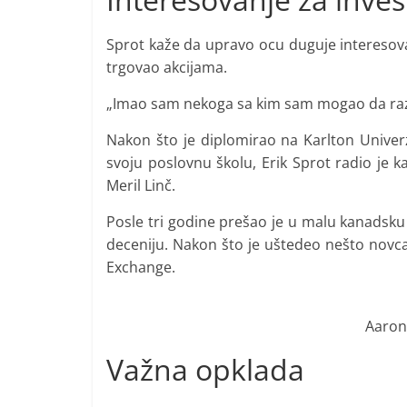
Sprot kaže da upravo ocu duguje interesova
trgovao akcijama.
„Imao sam nekoga sa kim sam mogao da raz
Nakon što je diplomirao na Karlton Univerz
svoju poslovnu školu, Erik Sprot radio je k
Meril Linč.
Posle tri godine prešao je u malu kanadsku 
deceniju. Nakon što je uštedeo nešto novc
Exchange.
Aaron
Važna opklada