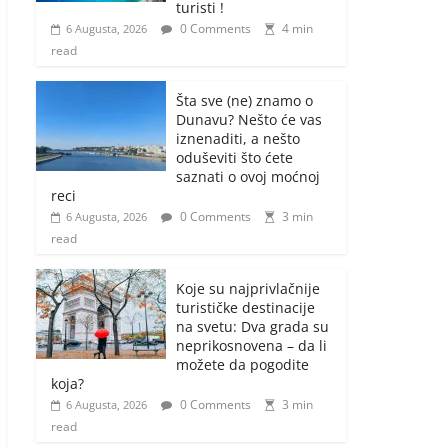
turisti !
0 Comments
4 min
6 Augusta, 2026
read
Šta sve (ne) znamo o
Dunavu? Nešto će vas
iznenaditi, a nešto
oduševiti što ćete
saznati o ovoj moćnoj
reci
0 Comments
3 min
6 Augusta, 2026
read
Koje su najprivlačnije
turističke destinacije
na svetu: Dva grada su
neprikosnovena – da li
možete da pogodite
koja?
0 Comments
3 min
6 Augusta, 2026
read