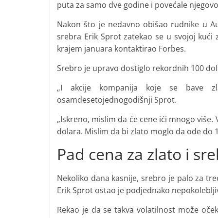
puta za samo dve godine i povećale njegovo 
Nakon što je nedavno obišao rudnike u Au
srebra Erik Sprot zatekao se u svojoj kući
krajem januara kontaktirao Forbes.
Srebro je upravo dostiglo rekordnih 100 dola
„I akcije kompanija koje se bave z
osamdesetojednogodišnji Sprot.
„Iskreno, mislim da će cene ići mnogo više.
dolara. Mislim da bi zlato moglo da ode do 1
Pad cena za zlato i sr
Nekoliko dana kasnije, srebro je palo za treć
Erik Sprot ostao je podjednako nepokoleblji
Rekao je da se takva volatilnost može očekiv