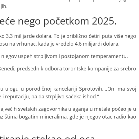
jih.
 veće nego početkom 2025.
3,3 milijarde dolara. To je približno četiri puta više nego
u na vrhunac, kada je vredelo 4,6 milijardi dolara.
suju njegov uspeh strpljivom i postojanom temperamentu.
 Kenedi, predsednik odbora torontske kompanije za srebro
vnu ulogu u porodičnoj kancelariji Sprotovih. „On ima svoj
 i reputaciju, pa da strpljivo sačeka ishod.“
jvećih svetskih zagovornika ulaganja u metale počeo je u
azištima bogatim mineralima, gde je njegov otac radio kao
tiranje stekao od oca