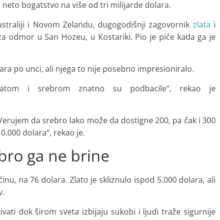
neto bogatstvo na više od tri milijarde dolara.
straliji i Novom Zelandu, dugogodišnji zagovornik
zlata
i
 za odmor u San Hozeu, u Kostariki. Pio je piće kada ga je
ra po unci, ali njega to nije posebno impresioniralo.
latom i srebrom znatno su podbacile“, rekao je
 Verujem da srebro lako može da dostigne 200, pa čak i 300
0.000 dolara“, rekao je.
ebro ga ne brine
inu, na 76 dolara. Zlato je skliznulo ispod 5.000 dolara, ali
v.
ati dok širom sveta izbijaju sukobi i ljudi traže sigurnije