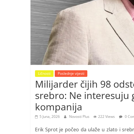
i
t
i
v
n
i
h
v
i
Ličnosti
Poslednje vijesti
j
Milijarder čijih 98 ods
e
srebro: Ne interesuju 
s
t
kompanija
i
5 Juna, 2026
Novosti Plus
222 Views
0 Co
Erik Sprot je počeo da ulaže u zlato i sre