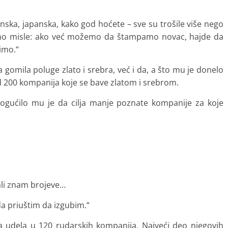
anska, japanska, kako god hoćete – sve su trošile više nego
tavno misle: ako već možemo da štampamo novac, hajde da
imo.“
gomila poluge zlato i srebra, već i da, a što mu je donelo
 200 kompanija koje se bave zlatom i srebrom.
ogućilo mu je da cilja manje poznate kompanije za koje
ali znam brojeve…
da priuštim da izgubim.“
ma udela u 120 rudarskih kompanija. Najveći deo njegovih