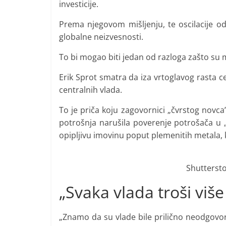
investicije.
Prema njegovom mišljenju, te oscilacije o
globalne neizvesnosti.
To bi mogao biti jedan od razloga zašto su mn
Erik Sprot smatra da iza vrtoglavog rasta 
centralnih vlada.
To je priča koju zagovornici „čvrstog novca
potrošnja narušila poverenje potrošača u „
opipljivu imovinu poput plemenitih metala, 
Shutterst
„Svaka vlada troši više
„Znamo da su vlade bile prilično neodgovor