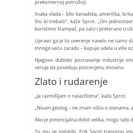
prekomernoj potrošnji.
Svaka vlada – bilo kanadska, američka, brit
što bi trebalo“, kaže Sprot. „Oni jednos
koristimo štampač, pa zato i preterano troš
Upravo ga je to uverenje navelo ne samo da 
mnogo veću zaradu – kupuje udela u više od
Njegovo duboko poznavanje industrije om
veruje da poseduju potcenjenu imovinu.
Zlato i rudarenje
„Ja razmišljam o nalazištima“, kaže Sprot.
„Nisam geolog – ne znam ništa o stenama, 
Ako je potencijalna dobit velika, mogu sebi 
To mu se isplatilo. Erik Sprot trenutno i