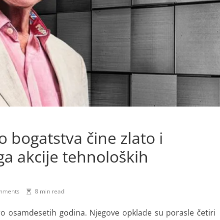
to bogatstva čine zlato i
ga akcije tehnoloških
mments
8 min read
bro osamdesetih godina. Njegove opklade su porasle četiri