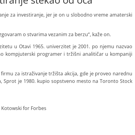
nje za investiranje, jer je on u slobodno vreme amaterski
govaram o stvarima vezanim za berzu“, kaže on.
itetu u Otavi 1965. univerzitet je 2001. po njemu nazvao
ao kompjuterski programer i tržišni analitičar u kompaniji
firmu za istraživanje tržišta akcija, gde je proveo narednu
a, Sprot je 1980. kupio sopstveno mesto na Toronto Stock
 Kotowski for Forbes