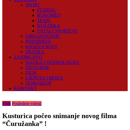
SPORT
FUDBAL
RUKOMET
TENIS
KOŠARKA
OSTALI SPORTOVI
OBRAZOVANJE
POZORIŠTE
KNJIŽEVNOST
MUZIKA
ZANIMLJIVO
NAUKA I TEHNOLOGIJA
ŽIVOTINJE
FILM
LJEPOTA I MODA
HOROSKOP
KONTAKT
Film
Poslednje vijesti
Kusturica počeo snimanje novog filma
“Čuružanka” !