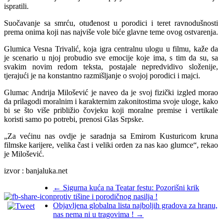
ispratili.
Suočavanje sa smrću, otuđenost u porodici i teret ravnodušnosti
prema onima koji nas najviše vole biće glavne teme ovog ostvarenja.
Glumica Vesna Trivalić, koja igra centralnu ulogu u filmu, kaže da
je scenario u njoj probudio sve emocije koje ima, s tim da su, sa
svakim novim redom teksta, postajale nepredvidivo složenije,
tjerajući je na konstantno razmišljanje o svojoj porodici i majci.
Glumac Andrija Milošević je naveo da je svoj fizički izgled morao
da prilagodi moralnim i karakternim zakonitostima svoje uloge, kako
bi se što više približio čovjeku koji moralne premise i vertikale
koristi samo po potrebi, prenosi Glas Srpske.
„Za većinu nas ovdje je saradnja sa Emirom Kusturicom kruna
filmske karijere, velika čast i veliki orden za nas kao glumce“, rekao
je Milošević.
izvor : banjaluka.net
←
Sigurna kuća na Teatar festu: Pozorišni krik
protiv tišine i porodičnog nasilja !
Objavljena globalna lista najboljih gradova za hranu,
nas nema ni u tragovima !
→