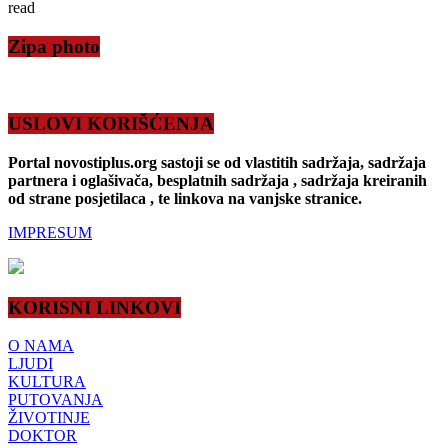
read
Zipa photo
USLOVI KORIŠĆENJA
Portal novostiplus.org sastoji se od vlastitih sadržaja, sadržaja
partnera i oglašivača, besplatnih sadržaja , sadržaja kreiranih
od strane posjetilaca , te linkova na vanjske stranice.
IMPRESUM
KORISNI LINKOVI
O NAMA
LJUDI
KULTURA
PUTOVANJA
ŽIVOTINJE
DOKTOR