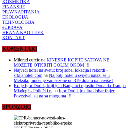
KOZMETIKA
FINANSIJE
PRAVNAPITANJA
EKOLOGIJA
TEHNOLOGIJA
eUPRAVA
HRANA KAO LIJEK
KONTAKT
KOMENTARI
Milorad curcic
na
KINESKE KOPIJE SATOVA NE
MOŽETE OTKRITI GOLIM OKOM !!!
Najveći hotel na svetu: broj soba, lokacija i rekordi -
srbijahoteli.com
na
Najbolji hotel u svijetu nalazi se u
Meksiku, noćenje van sezone od 319 dolara pa naviše !
Ko je Igor Dodik, koji je u Banjaluci ugostio Donalda Trampa
Mlađeg? - Politički.rs
na
Igor Dodik je ultra dobar frajer:
Povezivali su ga sa mnogima !!!
SPONZORI