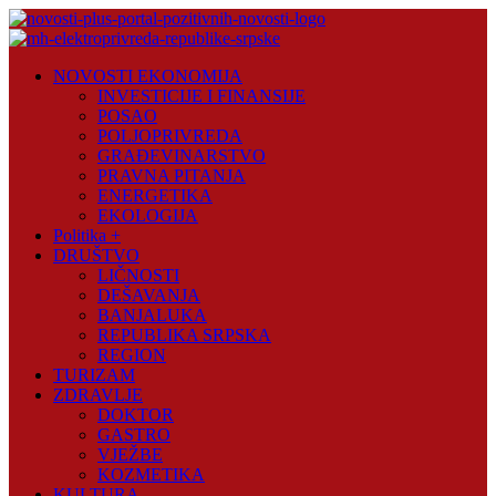
Skip
to
content
Novosti
NOVOSTI EKONOMIJA
Plus
INVESTICIJE I FINANSIJE
POSAO
Portal
POLJOPRIVREDA
pozitivnih
GRAĐEVINARSTVO
vijesti
PRAVNA PITANJA
ENERGETIKA
EKOLOGIJA
Politika +
DRUŠTVO
LIČNOSTI
DEŠAVANJA
BANJALUKA
REPUBLIKA SRPSKA
REGION
TURIZAM
ZDRAVLJE
DOKTOR
GASTRO
VJEŽBE
KOZMETIKA
KULTURA