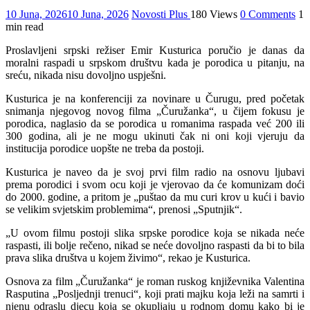
10 Juna, 2026
10 Juna, 2026
Novosti Plus
180 Views
0 Comments
1
min read
Proslavljeni srpski režiser Emir Kusturica poručio je danas da
moralni raspadi u srpskom društvu kada je porodica u pitanju, na
sreću, nikada nisu dovoljno uspješni.
Kusturica je na konferenciji za novinare u Čurugu, pred početak
snimanja njegovog novog filma „Čuružanka“, u čijem fokusu je
porodica, naglasio da se porodica u romanima raspada već 200 ili
300 godina, ali je ne mogu ukinuti čak ni oni koji vjeruju da
institucija porodice uopšte ne treba da postoji.
Kusturica je naveo da je svoj prvi film radio na osnovu ljubavi
prema porodici i svom ocu koji je vjerovao da će komunizam doći
do 2000. godine, a pritom je „puštao da mu curi krov u kući i bavio
se velikim svjetskim problemima“, prenosi „Sputnjik“.
„U ovom filmu postoji slika srpske porodice koja se nikada neće
raspasti, ili bolje rečeno, nikad se neće dovoljno raspasti da bi to bila
prava slika društva u kojem živimo“, rekao je Kusturica.
Osnova za film „Čuružanka“ je roman ruskog književnika Valentina
Rasputina „Posljednji trenuci“, koji prati majku koja leži na samrti i
njenu odraslu djecu koja se okupljaju u rodnom domu kako bi je