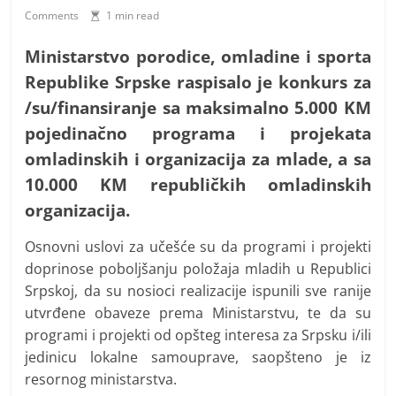
t
Comments
1 min read
i
v
Ministarstvo porodice, omladine i sporta
n
Republike Srpske raspisalo je konkurs za
i
/su/finansiranje sa maksimalno 5.000 KM
h
pojedinačno programa i projekata
v
omladinskih i organizacija za mlade, a sa
i
10.000 KM republičkih omladinskih
j
organizacija.
e
Osnovni uslovi za učešće su da programi i projekti
s
doprinose poboljšanju položaja mladih u Republici
t
Srpskoj, da su nosioci realizacije ispunili sve ranije
i
utvrđene obaveze prema Ministarstvu, te da su
programi i projekti od opšteg interesa za Srpsku i/ili
jedinicu lokalne samouprave, saopšteno je iz
resornog ministarstva.