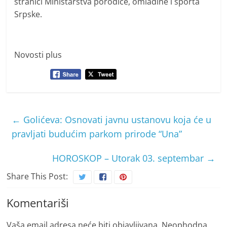
stranici Ministarstva porodice, omladine i sporta
Srpske.
Novosti plus
←
Golićeva: Osnovati javnu ustanovu koja će u
pravljati budućim parkom prirode “Una”
HOROSKOP – Utorak 03. septembar
→
Share This Post:
Komentariši
Vaša email adresa neće biti objavljivana.
Neophodna