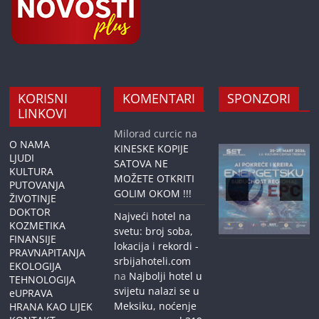
KORISNI
KOMENTARI
SPONZORI
LINKOVI
Milorad curcic
na
O NAMA
KINESKE KOPIJE
LJUDI
SATOVA NE
KULTURA
MOŽETE OTKRITI
PUTOVANJA
GOLIM OKOM !!!
ŽIVOTINJE
DOKTOR
Najveći hotel na
KOZMETIKA
svetu: broj soba,
FINANSIJE
lokacija i rekordi -
PRAVNAPITANJA
srbijahoteli.com
EKOLOGIJA
na
Najbolji hotel u
TEHNOLOGIJA
svijetu nalazi se u
eUPRAVA
Meksiku, noćenje
HRANA KAO LIJEK