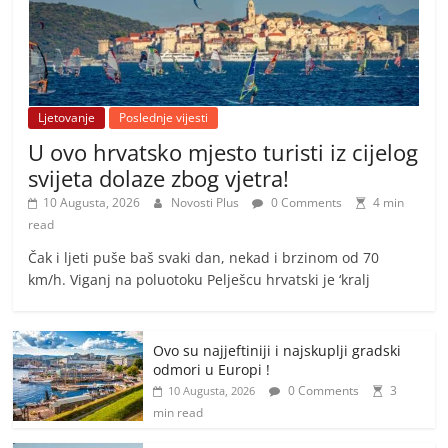
Ljetovanje
Poslednje vijesti
U ovo hrvatsko mjesto turisti iz cijelog
svijeta dolaze zbog vjetra!
10 Augusta, 2026
Novosti Plus
0 Comments
4 min
read
Čak i ljeti puše baš svaki dan, nekad i brzinom od 70
km/h. Viganj na poluotoku Pelješcu hrvatski je ‘kralj
Ovo su najjeftiniji i najskuplji gradski
odmori u Europi !
0 Comments
3
10 Augusta, 2026
min read