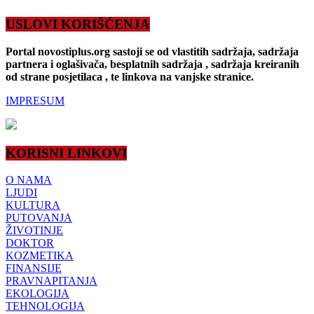
USLOVI KORIŠĆENJA
Portal novostiplus.org sastoji se od vlastitih sadržaja, sadržaja
partnera i oglašivača, besplatnih sadržaja , sadržaja kreiranih
od strane posjetilaca , te linkova na vanjske stranice.
IMPRESUM
KORISNI LINKOVI
O NAMA
LJUDI
KULTURA
PUTOVANJA
ŽIVOTINJE
DOKTOR
KOZMETIKA
FINANSIJE
PRAVNAPITANJA
EKOLOGIJA
TEHNOLOGIJA