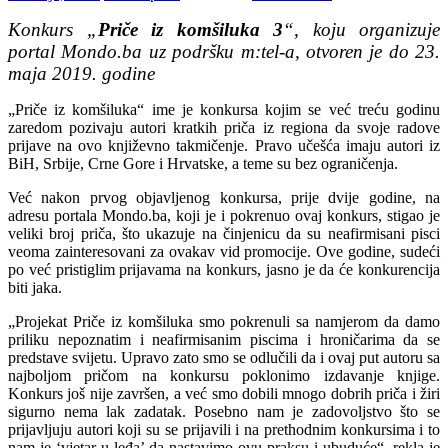
Konkurs „
Priče iz komšiluka 3
“, koju organizuje
portal Mondo.ba uz podršku m:tel-a, otvoren je do 23.
maja 2019. godine
„Priče iz komšiluka“ ime je konkursa kojim se već treću godinu
zaredom pozivaju autori kratkih priča iz regiona da svoje radove
prijave na ovo književno takmičenje. Pravo učešća imaju autori iz
BiH, Srbije, Crne Gore i Hrvatske, a teme su bez ograničenja.
Već nakon prvog objavljenog konkursa, prije dvije godine, na
adresu portala Mondo.ba, koji je i pokrenuo ovaj konkurs, stigao je
veliki broj priča, što ukazuje na činjenicu da su neafirmisani pisci
veoma zainteresovani za ovakav vid promocije. Ove godine, sudeći
po već pristiglim prijavama na konkurs, jasno je da će konkurencija
biti jaka.
„Projekat Priče iz komšiluka smo pokrenuli sa namjerom da damo
priliku nepoznatim i neafirmisanim piscima i hroničarima da se
predstave svijetu. Upravo zato smo se odlučili da i ovaj put autoru sa
najboljom pričom na konkursu poklonimo izdavanje knjige.
Konkurs još nije završen, a već smo dobili mnogo dobrih priča i žiri
sigurno nema lak zadatak. Posebno nam je zadovoljstvo što se
prijavljuju autori koji su se prijavili i na prethodnim konkursima i to
nam je ‘vjetar u leđa’ da nastavimo ovu praksu i ubuduće“, rekla je