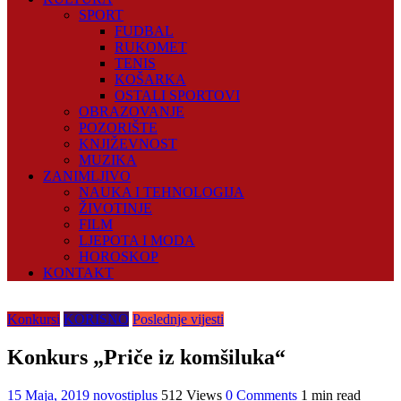
SPORT
FUDBAL
RUKOMET
TENIS
KOŠARKA
OSTALI SPORTOVI
OBRAZOVANJE
POZORIŠTE
KNJIŽEVNOST
MUZIKA
ZANIMLJIVO
NAUKA I TEHNOLOGIJA
ŽIVOTINJE
FILM
LJEPOTA I MODA
HOROSKOP
KONTAKT
Konkursi
KORISNO
Poslednje vijesti
Konkurs „Priče iz komšiluka“
15 Maja, 2019
novostiplus
512 Views
0 Comments
1 min read