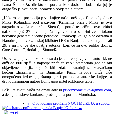
Ivana Šimundža, direktorka portala Mondo.ba i dodala da joj je
drago što je ovaj portal opravdao povjerenje autora.
„Uskoro je i promocija prve knjige naše prošlogodišnje pobjednice
Milke Kolundžić pod nazivom ‘Kamenite priče’. Milka je ovu
nagradu osvojila za priču ‘Sirena’, a pored te priče u ovoj zbirci
nalazi se još 27 divnih priča uglavnom o sudbini žena tokom
nekoliko generacija jedne porodice. Promocija knjige biće održana u
Narodnoj i univerzitetskoj biblioteci RS u Banjaluci, 20. maja, u sali
29, a na njoj će gostovati i autorka, koja će za ovu priliku doći iz
Crne Gore…”, dodala je Šimundža.
Uslovi za prijavu na konkurs su da je rad neobjavljivan i autorski, ne
duži od 800 riječi, a najbolje priče će kao i prethodnih godina biti
objavljene u knjizi koja će biti izdata u saradnji sa izdavačkom
kućom „Imprimatur“ iz Banjaluke. Piscu najbolje priče biće
omogućeno izdavanje, štampanje i promocija autorske knjige, a
drugoplasiranom autoru kompanija m:tel pokloniće tablet.
Pošaljite svoju priču na email adresu
priceizkomsiluka@gmail.com
,
a detaljne uslove konkursa pročitajte na portalu Mondo.ba.
←
Ovogodišnji program NOĆI MUZEJA u subotu
Pokretanje rada Banje “Guber”
→