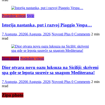
Poslednje vijesti
Style
Istorija nastanka, put i razvoj Piaggio Vespa…
7 Augusta, 2026
6 Augusta, 2026
Novosti Plus
0 Comments
2 min
read
Dom dizajn
Poslednje vijesti
Dior otvara novu oazu luksuza na Siciliji: skriveni
spa gde se lepota susreće sa snagom Mediterana!
7 Augusta, 2026
6 Augusta, 2026
Novosti Plus
0 Comments
2 min
read
Zipa photo