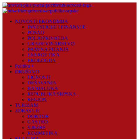
Skip
to
content
Novosti
NOVOSTI EKONOMIJA
Plus
INVESTICIJE I FINANSIJE
POSAO
Portal
POLJOPRIVREDA
pozitivnih
GRAĐEVINARSTVO
vijesti
PRAVNA PITANJA
ENERGETIKA
EKOLOGIJA
Politika +
DRUŠTVO
LIČNOSTI
DEŠAVANJA
BANJALUKA
REPUBLIKA SRPSKA
REGION
TURIZAM
ZDRAVLJE
DOKTOR
GASTRO
VJEŽBE
KOZMETIKA
KULTURA