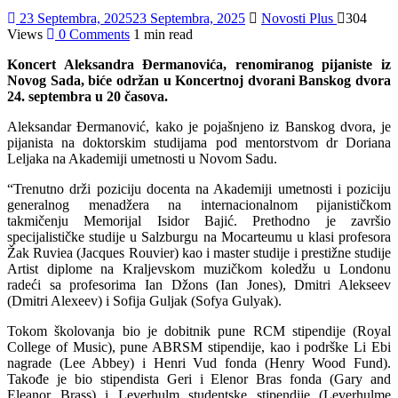
23 Septembra, 2025
23 Septembra, 2025
Novosti Plus
304
Views
0 Comments
1 min read
Koncert Aleksandra Đermanovića, renomiranog pijaniste iz
Novog Sada, biće održan u Koncertnoj dvorani Banskog dvora
24. septembra u 20 časova.
Aleksandar Đermanović, kako je pojašnjeno iz Banskog dvora, je
pijanista na doktorskim studijama pod mentorstvom dr Doriana
Leljaka na Akademiji umetnosti u Novom Sadu.
“Trenutno drži poziciju docenta na Akademiji umetnosti i poziciju
generalnog menadžera na internacionalnom pijanističkom
takmičenju Memorijal Isidor Bajić. Prethodno je završio
specijalističke studije u Salzburgu na Mocarteumu u klasi profesora
Žak Ruviea (Jacques Rouvier) kao i master studije i prestižne studije
Artist diplome na Kraljevskom muzičkom koledžu u Londonu
radeći sa profesorima Ian Džons (Ian Jones), Dmitri Alekseev
(Dmitri Alexeev) i Sofija Guljak (Sofya Gulyak).
Tokom školovanja bio je dobitnik pune RCM stipendije (Royal
College of Music), pune ABRSM stipendije, kao i podrške Li Ebi
nagrade (Lee Abbey) i Henri Vud fonda (Henry Wood Fund).
Takođe je bio stipendista Geri i Elenor Bras fonda (Gary and
Eleanor Brass) i Leverhulm studentske stipendije (Leverhulme