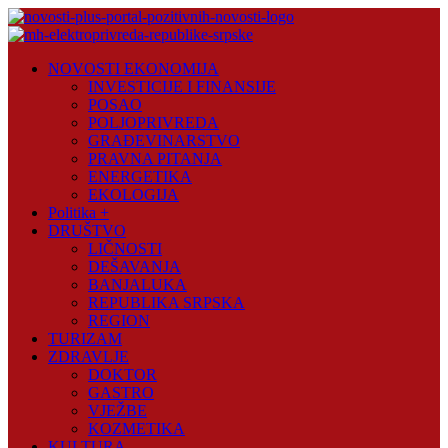
Skip
to
content
Novosti
NOVOSTI EKONOMIJA
Plus
INVESTICIJE I FINANSIJE
POSAO
Portal
POLJOPRIVREDA
pozitivnih
GRAĐEVINARSTVO
vijesti
PRAVNA PITANJA
ENERGETIKA
EKOLOGIJA
Politika +
DRUŠTVO
LIČNOSTI
DEŠAVANJA
BANJALUKA
REPUBLIKA SRPSKA
REGION
TURIZAM
ZDRAVLJE
DOKTOR
GASTRO
VJEŽBE
KOZMETIKA
KULTURA