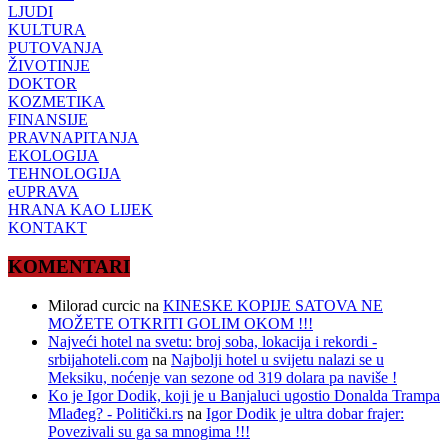
LJUDI
KULTURA
PUTOVANJA
ŽIVOTINJE
DOKTOR
KOZMETIKA
FINANSIJE
PRAVNAPITANJA
EKOLOGIJA
TEHNOLOGIJA
eUPRAVA
HRANA KAO LIJEK
KONTAKT
KOMENTARI
Milorad curcic
na
KINESKE KOPIJE SATOVA NE
MOŽETE OTKRITI GOLIM OKOM !!!
Najveći hotel na svetu: broj soba, lokacija i rekordi -
srbijahoteli.com
na
Najbolji hotel u svijetu nalazi se u
Meksiku, noćenje van sezone od 319 dolara pa naviše !
Ko je Igor Dodik, koji je u Banjaluci ugostio Donalda Trampa
Mlađeg? - Politički.rs
na
Igor Dodik je ultra dobar frajer:
Povezivali su ga sa mnogima !!!