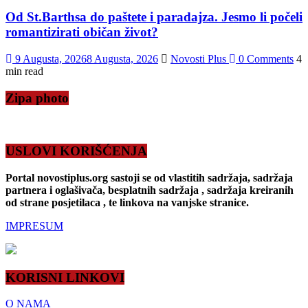
Od St.Barthsa do paštete i paradajza. Jesmo li počeli
romantizirati običan život?
9 Augusta, 2026
8 Augusta, 2026
Novosti Plus
0 Comments
4
min read
Zipa photo
USLOVI KORIŠĆENJA
Portal novostiplus.org sastoji se od vlastitih sadržaja, sadržaja
partnera i oglašivača, besplatnih sadržaja , sadržaja kreiranih
od strane posjetilaca , te linkova na vanjske stranice.
IMPRESUM
KORISNI LINKOVI
O NAMA