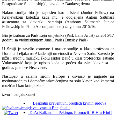
Postgraduate Studentship)”, navode iz Bankosg dvora.
Nakon studija bio je zaposlen kao asistent (Junior Fellow) na
Kraljevskom koledžu kada mu je dodjeljena Antoni Saltmarš
asistentura za klavirsku saradnju (Anthony Saltmarsh Junior
Fellowship in Piano Accompaniment) za godinu 2015/16.
Bio je izabran za Park Lejn umjetnika (Park Lane Artist) za 2016/17
godinu sa violinistkinjom Junsli Park (Eunsley Park).
U Srbiji je završio osnovne i master studije u klasi profesora dr
Doriana Leljaka na Akademiji umetnosti u Novom Sadu. Završio je
nižu i srednju muzičku školu Isidor Bajić u klasi profesorke Tatjane
Vukmanović koju je upisao kada je počeo da svira klavir sa 11
godina, prenose Nezavisne.
Nastupao u salama širom Evrope i osvajao je nagrade na
međunarodnim i domaćim takmičenjima za solo klavir, kao kamerni
muzičar i kao kompozitor.
izvor : banjaluka.net
←
Besplatni preventivni pregledi krvnih sudova
glave i vrata u Banjaluci !
“Duša Balkana” u Pekingu: Promocija BiH u Kini !