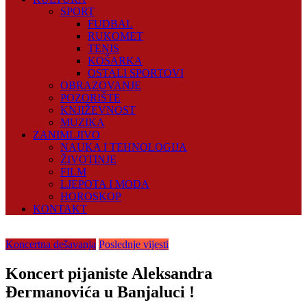
SPORT
FUDBAL
RUKOMET
TENIS
KOŠARKA
OSTALI SPORTOVI
OBRAZOVANJE
POZORIŠTE
KNJIŽEVNOST
MUZIKA
ZANIMLJIVO
NAUKA I TEHNOLOGIJA
ŽIVOTINJE
FILM
LJEPOTA I MODA
HOROSKOP
KONTAKT
Koncertna dešavanja
Poslednje vijesti
Koncert pijaniste Aleksandra
Đermanovića u Banjaluci !