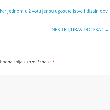
kar jednom u životu jer su ugostiteljstvo i dizajn dov
NEK TE LJUBAV DOCEKA !
→
hodna polja su označena sa
*