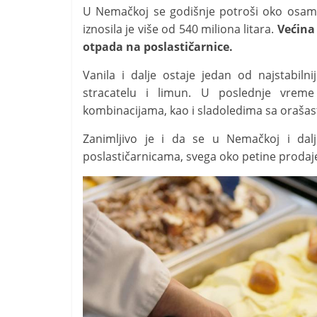
U Nemačkoj se godišnje potroši oko osam 
iznosila je više od 540 miliona litara.
Većina 
otpada na poslastičarnice.
Vanila i dalje ostaje jedan od najstabilni
stracatelu i limun. U poslednje vrem
kombinacijama, kao i sladoledima sa oraš
Zanimljivo je i da se u Nemačkoj i dal
poslastičarnicama, svega oko petine prodaj