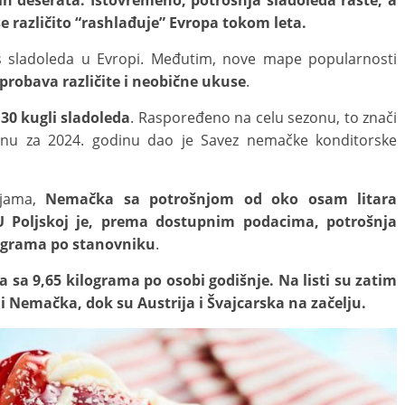
nih deserata. Istovremeno, potrošnja sladoleda raste, a
 različito “rashlađuje” Evropa tokom leta.
us sladoleda u Evropi. Međutim, nove mape popularnosti
isprobava različite i neobične ukuse
.
0 kugli sladoleda
. Raspoređeno na celu sezonu, to znači
nu za 2024. godinu dao je Savez nemačke konditorske
ljama,
Nemačka sa potrošnjom od oko osam litara
. U Poljskoj je, prema dostupnim podacima, potrošnja
lograma po stanovniku
.
a sa 9,65 kilograma po osobi godišnje. Na listi su zatim
 i Nemačka, dok su Austrija i Švajcarska na začelju.