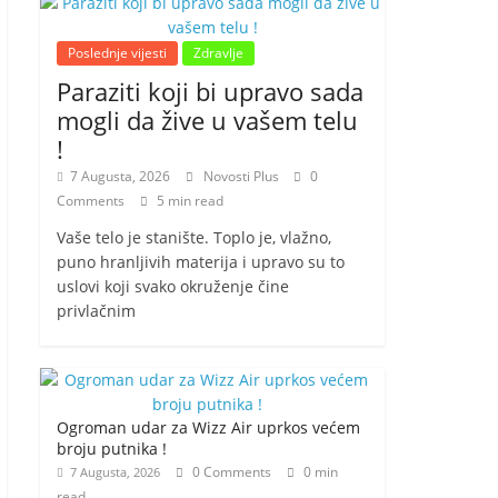
Poslednje vijesti
Zdravlje
Paraziti koji bi upravo sada
mogli da žive u vašem telu
!
7 Augusta, 2026
Novosti Plus
0
Comments
5 min read
Vaše telo je stanište. Toplo je, vlažno,
puno hranljivih materija i upravo su to
uslovi koji svako okruženje čine
privlačnim
Ogroman udar za Wizz Air uprkos većem
broju putnika !
0 Comments
0 min
7 Augusta, 2026
read