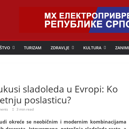
ŠTVO
TURIZAM
ZDRAVLJE
KULTURA
ZANIM
 ukusi sladoleda u Evropi: Ko
letnju poslasticu?
ents
3 min read
ljudi okreće se neobičnim i modernim kombinacijama