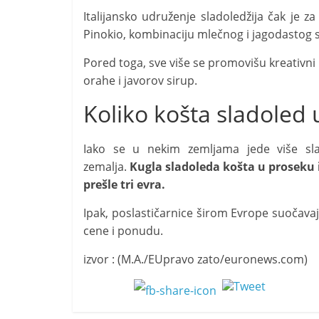
Italijansko udruženje sladoledžija čak je 
Pinokio, kombinaciju mlečnog i jagodastog 
Pored toga, sve više se promovišu kreativn
orahe i javorov sirup.
Koliko košta sladoled 
Iako se u nekim zemljama jede više sla
zemalja.
Kugla sladoleda košta u proseku iz
prešle tri evra.
Ipak, poslastičarnice širom Evrope suočavaj
cene i ponudu.
izvor : (M.A./EUpravo zato/euronews.com)