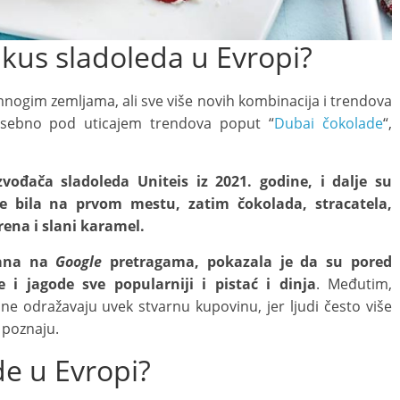
 ukus sladoleda u Evropi?
 mnogim zemljama, ali sve više novih kombinacija i trendova
 posebno pod uticajem trendova poput “
Dubai čokolade
“,
zvođača sladoleda Uniteis iz 2021. godine, i dalje su
 je bila na prvom mestu, zatim čokolada, stracatela,
rena i slani karamel.
vana na
Google
pretragama, pokazala je da su pored
i jagode sve popularniji i pistać i dinja
. Međutim,
ne odražavaju uvek stvarnu kupovinu, jer ljudi često više
 poznaju.
de u Evropi?