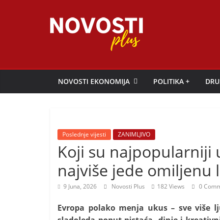
Skip
to
content
Novosti
Plus
NOVOSTI EKONOMIJA
POLITIKA +
DRU
P
o
r
Poslednje vijesti
ZANIMLJIVO
t
Koji su najpopularniji
a
najviše jede omiljenu 
l
p
9 Juna, 2026
Novosti Plus
182 Views
0 Comm
o
Evropa polako menja ukus – sve više 
z