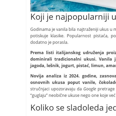
Koji je najpopularniji
Godinama je vanila bila najtraženiji ukus u
potiskuje klasike. Popularnost pistaća,
dodatno je porasla.
Prema listi italijanskog udruženja proi
dominirali tradicionalni ukusi. Vanila
jagoda, lešnik, jogurt, pistać, limun, ama
Novija analiza iz 2024. godine, zasno
osnovnih ukusa poput vanile, čokolade 
stručnjaci upozoravaju da
Google
pretrage 
“guglaju” neobične ukuse nego one koje već
Koliko se sladoleda je