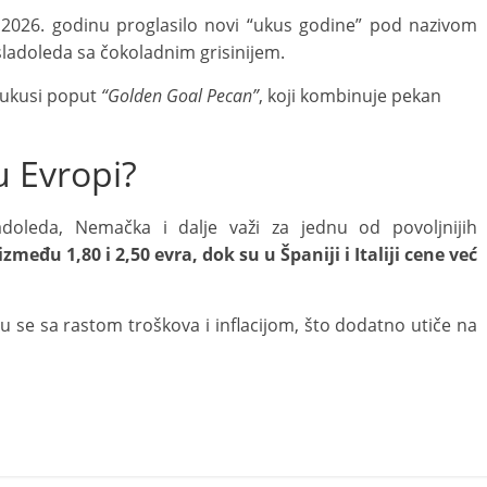
za 2026. godinu proglasilo novi “ukus godine” pod nazivom
sladoleda sa čokoladnim grisinijem.
i ukusi poput
“Golden Goal Pecan”
, koji kombinuje pekan
u Evropi?
doleda, Nemačka i dalje važi za jednu od povoljnijih
među 1,80 i 2,50 evra, dok su u Španiji i Italiji cene već
u se sa rastom troškova i inflacijom, što dodatno utiče na