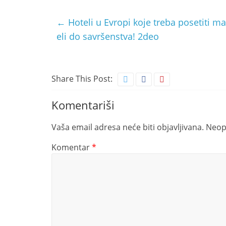
←
Hoteli u Evropi koje treba posetiti ma
eli do savršenstva! 2deo
Share This Post:
Komentariši
Vaša email adresa neće biti objavljivana.
Neop
Komentar
*