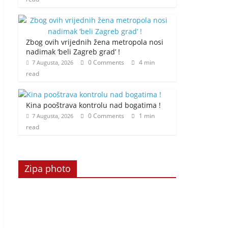
Zbog ovih vrijednih žena metropola nosi
nadimak ‘beli Zagreb grad’ !
0 Comments
4 min
7 Augusta, 2026
read
Kina pooštrava kontrolu nad bogatima !
0 Comments
1 min
7 Augusta, 2026
read
Zipa photo