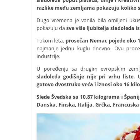
sladoleda poput pistaća, dinje i kreativ
i
razlike među zemljama pokazuju koliko se
t
Dugo vremena je vanila bila omiljeni uk
i
pokazuju da
sve više ljubitelja sladoleda 
v
n
Tokom leta,
prosečan Nemac pojede oko 13
i
najmanje jednu kuglu dnevno. Ovu proce
h
industrije.
v
U poređenju sa drugim evropskim zem
i
sladoleda godišnje nije pri vrhu liste
j
gotovo dvostruko veća i iznosi oko 16 ki
e
Slede Švedska sa 10,87 kilograma i Španij
s
Danska, Finska, Italija, Grčka, Francuska
t
i