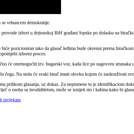
ra se vrhuncem demokratije.
se provode izbori u dejtonskoj BiH građani Srpske po dolasku na biračk
e biće pozicioniran tako da glasač leđima bude okrenut prema biračkom
potrijebi izborni proces.
o će onemogućiti tzv. bugarski voz, kada lice po nagovoru stranaka une
 čega. Na stolu će svaki birač imati olovku kojom će zaokruživati svoj
ma prilikom glasanja, uz dokaz. Za nepismene to je identifikacioni dok
iječ o osoba sa invaliditetom, može se iznijeti sto i kabina kako bi glasa
ih projekata