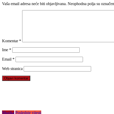
Vaša email adresa neće biti objavljivana.
Neophodna polja su označe
Komentar
*
Ime
*
Email
*
Web stranica
Muzika
Poslednje vijesti