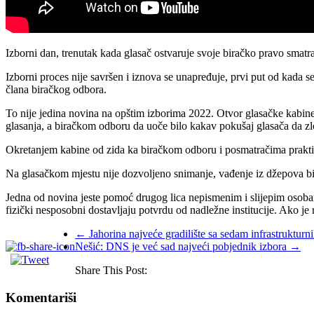
Izborni dan, trenutak kada glasač ostvaruje svoje biračko pravo smat
Izborni proces nije savršen i iznova se unapređuje, prvi put od kada 
člana biračkog odbora.
To nije jedina novina na opštim izborima 2022. Otvor glasačke kabin
glasanja, a biračkom odboru da uoče bilo kakav pokušaj glasača da zlo
Okretanjem kabine od zida ka biračkom odboru i posmatračima praktičn
Na glasačkom mjestu nije dozvoljeno snimanje, vađenje iz džepova bilo
Јedna od novina jeste pomoć drugog lica nepismenim i slijepim osoba
fizički nesposobni dostavljaju potvrdu od nadležne institucije. Ako je r
←
Јahorina najveće gradilište sa sedam infrastrukturn
Nešić: DNS je već sad najveći pobjednik izbora
→
Share This Post:
Komentariši