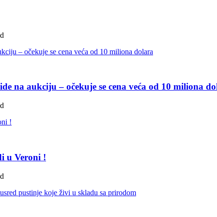
ad
de na aukciju – očekuje se cena veća od 10 miliona do
ad
i u Veroni !
ad