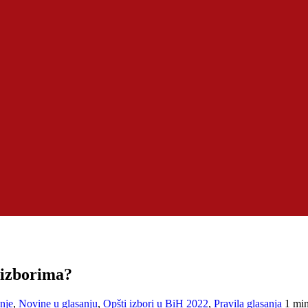
 izborima?
nje
,
Novine u glasanju
,
Opšti izbori u BiH 2022
,
Pravila glasanja
1 min