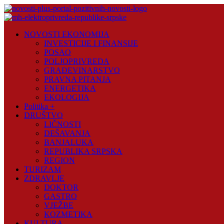
Skip
to
content
Novosti
NOVOSTI EKONOMIJA
Plus
INVESTICIJE I FINANSIJE
POSAO
Portal
POLJOPRIVREDA
pozitivnih
GRAĐEVINARSTVO
vijesti
PRAVNA PITANJA
ENERGETIKA
EKOLOGIJA
Politika +
DRUŠTVO
LIČNOSTI
DEŠAVANJA
BANJALUKA
REPUBLIKA SRPSKA
REGION
TURIZAM
ZDRAVLJE
DOKTOR
GASTRO
VJEŽBE
KOZMETIKA
KULTURA