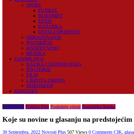
SPORT
FUDBAL
RUKOMET
TENIS
KOŠARKA
OSTALI SPORTOVI
OBRAZOVANJE
POZORIŠTE
KNJIŽEVNOST
MUZIKA
ZANIMLJIVO
NAUKA I TEHNOLOGIJA
ŽIVOTINJE
FILM
LJEPOTA I MODA
HOROSKOP
KONTAKT
KORISNO
Politika Plus
Poslednje vijesti
Republika Srpska
Koje su novine u glasanju na predstojećim
30 Septembra, 2022
Novosti Plus
507 Views
0 Comments
CIK
,
glasa