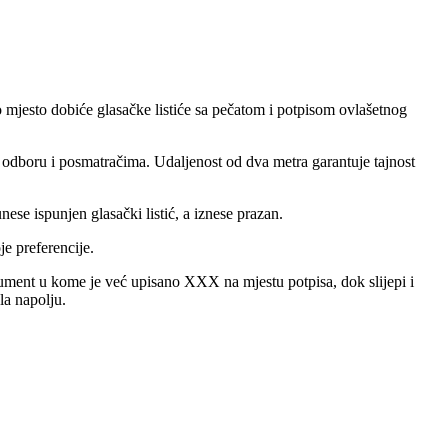
o mjesto dobiće glasačke listiće sa pečatom i potpisom ovlašetnog
 odboru i posmatračima. Udaljenost od dva metra garantuje tajnost
se ispunjen glasački listić, a iznese prazan.
e preferencije.
ument u kome je već upisano XXX na mjestu potpisa, dok slijepi i
la napolju.