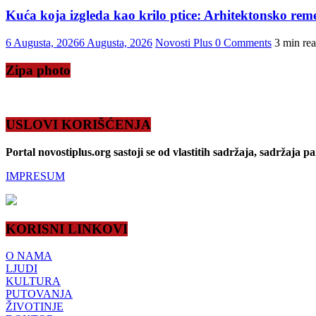
Kuća koja izgleda kao krilo ptice: Arhitektonsko reme
6 Augusta, 2026
6 Augusta, 2026
Novosti Plus
0 Comments
3 min re
Zipa photo
USLOVI KORIŠĆENJA
Portal novostiplus.org sastoji se od vlastitih sadržaja, sadržaja p
IMPRESUM
KORISNI LINKOVI
O NAMA
LJUDI
KULTURA
PUTOVANJA
ŽIVOTINJE