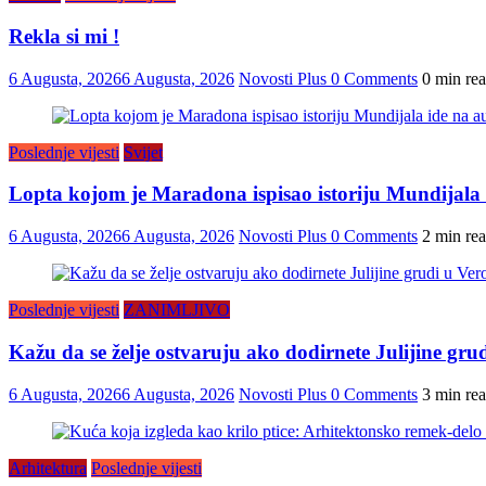
Rekla si mi !
6 Augusta, 2026
6 Augusta, 2026
Novosti Plus
0 Comments
0 min re
Poslednje vijesti
Svijet
Lopta kojom je Maradona ispisao istoriju Mundijala i
6 Augusta, 2026
6 Augusta, 2026
Novosti Plus
0 Comments
2 min re
Poslednje vijesti
ZANIMLJIVO
Kažu da se želje ostvaruju ako dodirnete Julijine grud
6 Augusta, 2026
6 Augusta, 2026
Novosti Plus
0 Comments
3 min re
Arhitektura
Poslednje vijesti