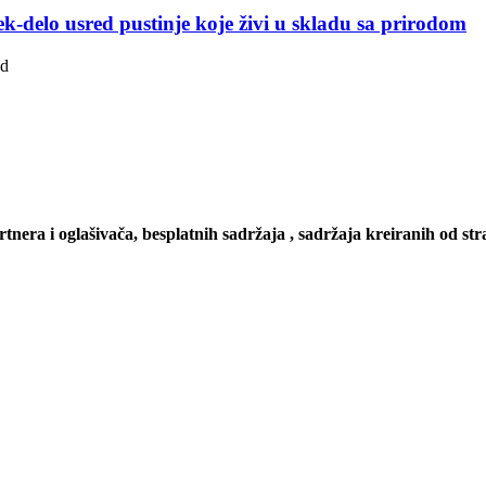
k-delo usred pustinje koje živi u skladu sa prirodom
ad
artnera i oglašivača, besplatnih sadržaja , sadržaja kreiranih od stra