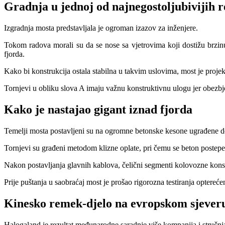
Gradnja u jednoj od najnegostoljubivijih r
Izgradnja mosta predstavljala je ogroman izazov za inženjere.
Tokom radova morali su da se nose sa vjetrovima koji dostižu brzi
fjorda.
Kako bi konstrukcija ostala stabilna u takvim uslovima, most je proj
Tornjevi u obliku slova A imaju važnu konstruktivnu ulogu jer obezbj
Kako je nastajao gigant iznad fjorda
Temelji mosta postavljeni su na ogromne betonske kesone ugrađene d
Tornjevi su građeni metodom klizne oplate, pri čemu se beton postep
Nakon postavljanja glavnih kablova, čelični segmenti kolovozne kons
Prije puštanja u saobraćaj most je prošao rigorozna testiranja opterećen
Kinesko remek-djelo na evropskom sjever
Halogaland je rezultat međunarodne saradnje više kompanija i stručnj