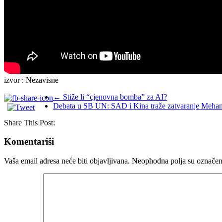
izvor : Nezavisne
←
Stiže li “cjenovna bomba” za AI?
Debata u SB UN: SAD i Kina traže zatvaranje Mehan
Share This Post:
Komentariši
Vaša email adresa neće biti objavljivana.
Neophodna polja su označe