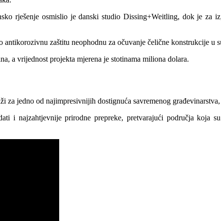
onsko rješenje osmislio je danski studio Dissing+Weitling, dok je z
io antikorozivnu zaštitu neophodnu za očuvanje čelične konstrukcije u 
a, a vrijednost projekta mjerena je stotinama miliona dolara.
aži za jedno od najimpresivnijih dostignuća savremenog građevinarstva
ti i najzahtjevnije prirodne prepreke, pretvarajući područja koja s