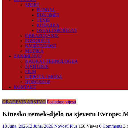
SPORT
FUDBAL
RUKOMET
TENIS
KOŠARKA
OSTALI SPORTOVI
OBRAZOVANJE
POZORIŠTE
KNJIŽEVNOST
MUZIKA
ZANIMLJIVO
NAUKA I TEHNOLOGIJA
ŽIVOTINJE
FILM
LJEPOTA I MODA
HOROSKOP
KONTAKT
GRAĐEVINARSTVO
Poslednje vijesti
Kinesko remek-djelo na sjeveru Evrope: M
13 Juna, 2026
12 Juna, 2026
Novosti Plus
158 Views
0 Comments
3 