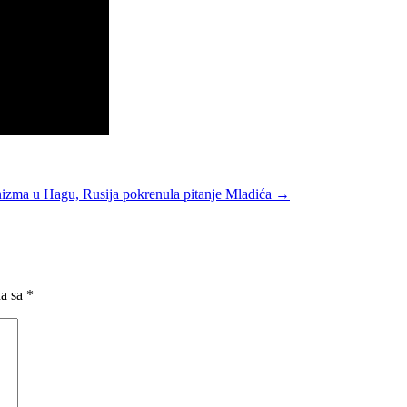
izma u Hagu, Rusija pokrenula pitanje Mladića
→
na sa
*