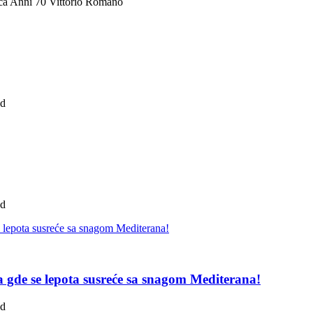
ca Anni 70 Vittorio Romano
ad
ad
pa gde se lepota susreće sa snagom Mediterana!
ad