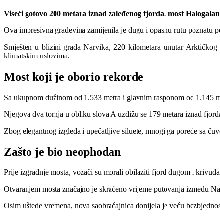
Viseći gotovo 200 metara iznad zaleđenog fjorda, most Halogala
Ova impresivna građevina zamijenila je dugu i opasnu rutu poznatu po
Smješten u blizini grada Narvika, 220 kilometara unutar Arktičkog 
klimatskim uslovima.
Most koji je oborio rekorde
Sa ukupnom dužinom od 1.533 metra i glavnim rasponom od 1.145 meta
Njegova dva tornja u obliku slova A uzdižu se 179 metara iznad fjorda
Zbog elegantnog izgleda i upečatljive siluete, mnogi ga porede sa 
Zašto je bio neophodan
Prije izgradnje mosta, vozači su morali obilaziti fjord dugom i kriv
Otvaranjem mosta značajno je skraćeno vrijeme putovanja između Nar
Osim uštede vremena, nova saobraćajnica donijela je veću bezbjednost