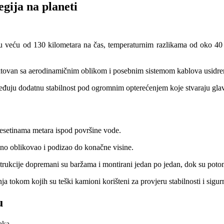
egija na planeti
nu veću od 130 kilometara na čas, temperaturnim razlikama od oko 40 
ektovan sa aerodinamičnim oblikom i posebnim sistemom kablova usidren
eđuju dodatnu stabilnost pod ogromnim opterećenjem koje stvaraju glav
esetinama metara ispod površine vode.
eno oblikovao i podizao do konačne visine.
trukcije dopremani su baržama i montirani jedan po jedan, dok su poto
ja tokom kojih su teški kamioni korišteni za provjeru stabilnosti i sigur
u
aka.