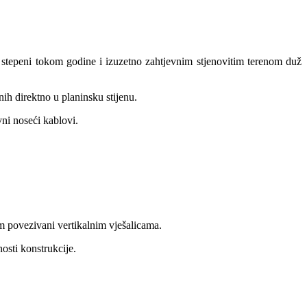
stepeni tokom godine i izuzetno zahtjevnim stjenovitim terenom duž
ih direktno u planinsku stijenu.
ni noseći kablovi.
m povezivani vertikalnim vješalicama.
nosti konstrukcije.