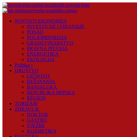
Skip
to
content
Novosti
NOVOSTI EKONOMIJA
Plus
INVESTICIJE I FINANSIJE
POSAO
Portal
POLJOPRIVREDA
pozitivnih
GRAĐEVINARSTVO
vijesti
PRAVNA PITANJA
ENERGETIKA
EKOLOGIJA
Politika +
DRUŠTVO
LIČNOSTI
DEŠAVANJA
BANJALUKA
REPUBLIKA SRPSKA
REGION
TURIZAM
ZDRAVLJE
DOKTOR
GASTRO
VJEŽBE
KOZMETIKA
KULTURA