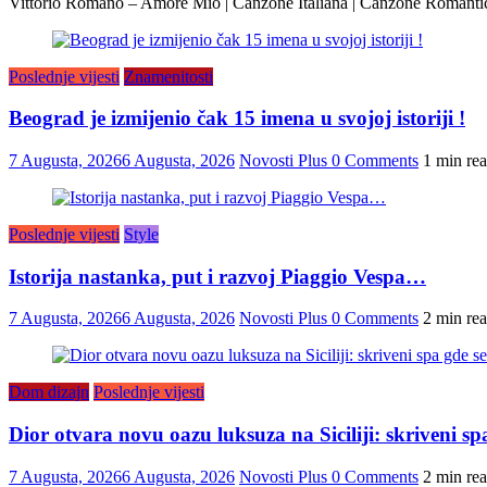
Vittorio Romano – Amore Mio | Canzone Italiana | Canzone Romanti
Poslednje vijesti
Znamenitosti
Beograd je izmijenio čak 15 imena u svojoj istoriji !
7 Augusta, 2026
6 Augusta, 2026
Novosti Plus
0 Comments
1 min re
Poslednje vijesti
Style
Istorija nastanka, put i razvoj Piaggio Vespa…
7 Augusta, 2026
6 Augusta, 2026
Novosti Plus
0 Comments
2 min re
Dom dizajn
Poslednje vijesti
Dior otvara novu oazu luksuza na Siciliji: skriveni s
7 Augusta, 2026
6 Augusta, 2026
Novosti Plus
0 Comments
2 min re