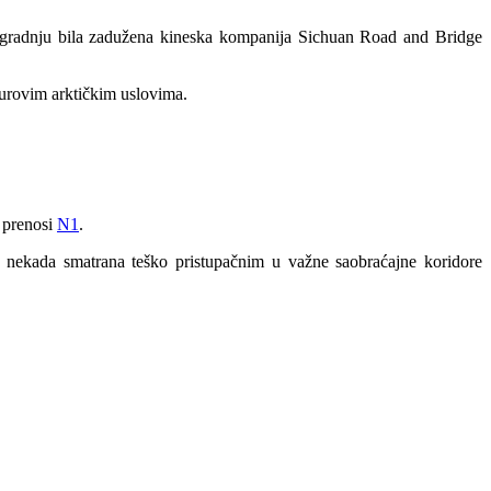
a izgradnju bila zadužena kineska kompanija Sichuan Road and Bridge
surovim arktičkim uslovima.
, prenosi
N1
.
u nekada smatrana teško pristupačnim u važne saobraćajne koridore