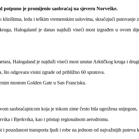
nd potpuno je promijenio saobraćaj na sjeveru Norveške.
 klizištima, ledu i teškim vremenskim uslovima, skraćujući putovanje z
kruga, Halogaland je danas najduži viseći most izgrađen u ovom dije
ra, Halogaland je najduži viseći most unutar Arktičkog kruga i drugi 
, što odgovara visini zgrade od približno 60 spratova.
čuvenim mostom Golden Gate u San Francisku.
udavom saobraćajnicom koja je tokom zime često bila ugrožena snijegom,
vika i Bjerkvika, kao i pristup regionalnom aerodromu.
 i pouzdanost transporta ljudi i robe na jednom od najvažnijih puteva