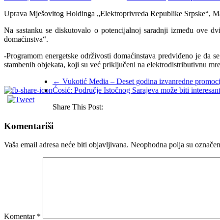
Uprava Mješovitog Holdinga „Elektroprivreda Republike Srpske“, Mat
Na sastanku se diskutovalo o potencijalnoj saradnji između ove dvi
domaćinstva“.
-Programom energetske održivosti domaćinstava predviđeno je da s
stambenih objekata, koji su već priključeni na elektrodistributivnu mr
←
Vukotić Media – Deset godina izvanredne promocije
Ćosić: Područje Istočnog Sarajeva može biti interes
Share This Post:
Komentariši
Vaša email adresa neće biti objavljivana.
Neophodna polja su označe
Komentar
*