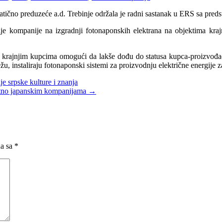
ično preduzeće a.d. Trebinje održala je radni sastanak u ERS sa pred
je kompanije na izgradnji fotonaponskih elektrana na objektima krajn
e krajnjim kupcima omogući da lakše dođu do statusa kupca-proizvođa
ežu, instaliraju fotonaponski sistemi za proizvodnju električne energij
 srpske kulture i znanja
antno japanskim kompanijama
→
na sa
*