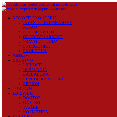
Skip
to
content
Novosti
NOVOSTI EKONOMIJA
Plus
INVESTICIJE I FINANSIJE
POSAO
Portal
POLJOPRIVREDA
pozitivnih
GRAĐEVINARSTVO
vijesti
PRAVNA PITANJA
ENERGETIKA
EKOLOGIJA
Politika +
DRUŠTVO
LIČNOSTI
DEŠAVANJA
BANJALUKA
REPUBLIKA SRPSKA
REGION
TURIZAM
ZDRAVLJE
DOKTOR
GASTRO
VJEŽBE
KOZMETIKA
KULTURA