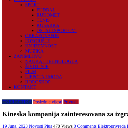
SPORT
FUDBAL
RUKOMET
TENIS
KOŠARKA
OSTALI SPORTOVI
OBRAZOVANJE
POZORIŠTE
KNJIŽEVNOST
MUZIKA
ZANIMLJIVO
NAUKA I TEHNOLOGIJA
ŽIVOTINJE
FILM
LJEPOTA I MODA
HOROSKOP
KONTAKT
ENERGETIKA
Poslednje vijesti
Privreda
Kineska kompanija zainteresovana za izgr
19 Juna, 2023
Novosti Plus
470 Views
0 Comments
Elektroprivreda