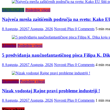
EKOLOGIJA
Poslednje vijesti
Najveća mreža zaštićenih područja na svetu: Kako EU 
8 Augusta, 2026
7 Augusta, 2026
Novosti Plus
0 Comments
5 min re
Aktuelno
Poslednje vijesti
5 predviđanja naučnofantastičnog pisca Filipa K. Dika 
8 Augusta, 2026
7 Augusta, 2026
Novosti Plus
0 Comments
4 min re
Ekonomija
Poslednje vijesti
Nizak vodostaj Rajne pravi probleme industriji !
8 Augusta, 2026
7 Augusta, 2026
Novosti Plus
0 Comments
1 min re
Zipa photo