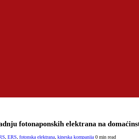
adnju fotonaponskih elektrana na domaćin
 RS
,
ERS
,
fotonska elektrana
,
kineska kompanija
0 min read