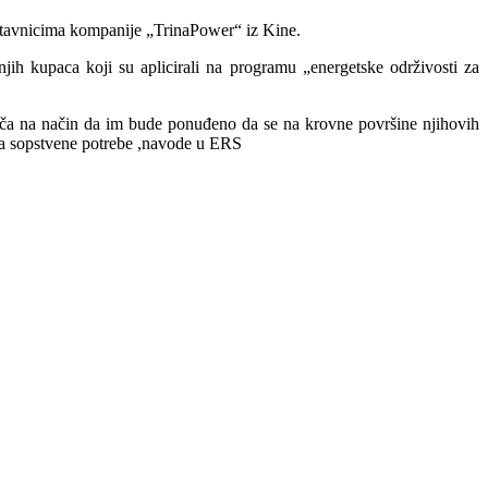
stavnicima kompanije „TrinaPower“ iz Kine.
jih kupaca koji su aplicirali na programu „energetske održivosti za
ča na način da im bude ponuđeno da se na krovne površine njihovih
e za sopstvene potrebe ,navode u ERS