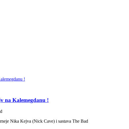
ejv na Kalemegdanu !
ad
turneje Nika Kejva (Nick Cave) i sastava The Bad