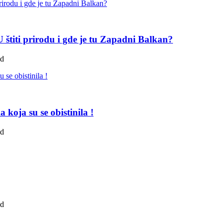
štiti prirodu i gde je tu Zapadni Balkan?
ad
koja su se obistinila !
ad
ad