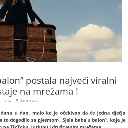
alon” postala najveći viralni
estaje na mrežama !
mments
2 min read
 dana u dan, malo ko je očekivao da će jedna dječja
se to dogodilo sa pjesmom „Sjela baba u balon“, koja je
en na TikToku, Jutjubu i društvenim mrežama.