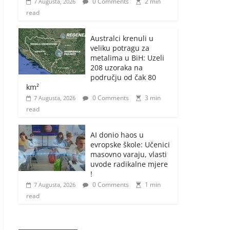
0 Comments
2 min
7 Augusta, 2026
read
Australci krenuli u
veliku potragu za
metalima u BiH: Uzeli
208 uzoraka na
području od čak 80
km²
0 Comments
3 min
7 Augusta, 2026
read
AI donio haos u
evropske škole: Učenici
masovno varaju, vlasti
uvode radikalne mjere
!
0 Comments
1 min
7 Augusta, 2026
read