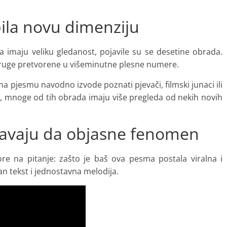
ila novu dimenziju
a imaju veliku gledanost, pojavile su se desetine obrada.
druge pretvorene u višeminutne plesne numere.
ma pjesmu navodno izvode poznati pjevači, filmski junaci ili
ala, mnoge od tih obrada imaju više pregleda od nekih novih
šavaju da objasne fenomen
re na pitanje: zašto je baš ova pesma postala viralna i
an tekst i jednostavna melodija.