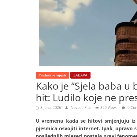
i
t
i
v
n
i
h
v
i
Poslednje vijesti
ZABAVA
j
Kako je “Sjela baba u b
e
hit: Ludilo koje ne pr
s
t
3 Juna, 2026
Novosti Plus
329 Views
0 Co
i
U vremenu kada se hitovi smjenjuju iz
pjesmica osvojiti internet. Ipak, upravo 
posljednjih mjeseci postala pravi fenom