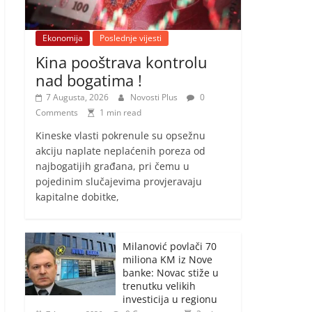
Ekonomija
Poslednje vijesti
Kina pooštrava kontrolu
nad bogatima !
7 Augusta, 2026
Novosti Plus
0
Comments
1 min read
​Kineske vlasti pokrenule su opsežnu
akciju naplate neplaćenih poreza od
najbogatijih građana, pri čemu u
pojedinim slučajevima provjeravaju
kapitalne dobitke,
Milanović povlači 70
miliona KM iz Nove
banke: Novac stiže u
trenutku velikih
investicija u regionu