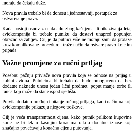
moraju da čekaju duže.
Nova pravila trebalo bi da donesu i jednostavniji postupak za
ostvarivanje prava.
Kada postoji osnov za naknadu zbog kašnjenja ili otkazivanja leta,
aviokompanija bi trebalo putniku da dostavi unapred popunjen
obrazac za zahtjev. Cilj je da putnici više ne moraju sami da prolaze
kroz komplikovane procedure i traže način da ostvare pravo koje im
pripada.
Važne promjene za ručni prtljag
Posebnu pažnju privlače nova pravila koja se odnose na prtljag u
kabini aviona. Putnicima bi trebalo da bude omogućeno da bez
dodatne naknade unesu jedan lični predmet, poput manje torbe ili
ranca koji može da stane ispod sjedišta.
Pravila dodatno uređuju i pitanje ručnog prtljaga, kao i način na koji
aviokompanije prikazuju njegove troškove.
Cilj je veća transparentnost cijena, kako putnik prilikom kupovine
karte ne bi tek u kasnijim koracima otkrio dodatne iznose koji
značajno povećavaju konačnu cijenu putovanja.