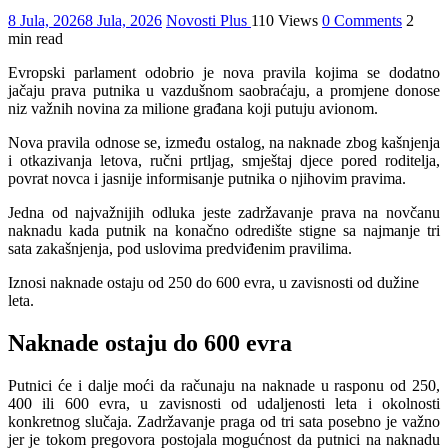
8 Jula, 2026
8 Jula, 2026
Novosti Plus
110 Views
0 Comments
2
min read
Evropski parlament odobrio je nova pravila kojima se dodatno
jačaju prava putnika u vazdušnom saobraćaju, a promjene donose
niz važnih novina za milione građana koji putuju avionom.
Nova pravila odnose se, između ostalog, na naknade zbog kašnjenja
i otkazivanja letova, ručni prtljag, smještaj djece pored roditelja,
povrat novca i jasnije informisanje putnika o njihovim pravima.
Jedna od najvažnijih odluka jeste zadržavanje prava na novčanu
naknadu kada putnik na konačno odredište stigne sa najmanje tri
sata zakašnjenja, pod uslovima predviđenim pravilima.
Iznosi naknade ostaju od 250 do 600 evra, u zavisnosti od dužine
leta.
Naknade ostaju do 600 evra
Putnici će i dalje moći da računaju na naknade u rasponu od 250,
400 ili 600 evra, u zavisnosti od udaljenosti leta i okolnosti
konkretnog slučaja. Zadržavanje praga od tri sata posebno je važno
jer je tokom pregovora postojala mogućnost da putnici na naknadu