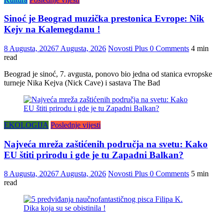
Sinoć je Beograd muzička prestonica Evrope: Nik
Kejv na Kalemegdanu !
8 Augusta, 2026
7 Augusta, 2026
Novosti Plus
0 Comments
4 min
read
Beograd je sinoć, 7. avgusta, ponovo bio jedna od stanica evropske
turneje Nika Kejva (Nick Cave) i sastava The Bad
EKOLOGIJA
Poslednje vijesti
Najveća mreža zaštićenih područja na svetu: Kako
EU štiti prirodu i gde je tu Zapadni Balkan?
8 Augusta, 2026
7 Augusta, 2026
Novosti Plus
0 Comments
5 min
read