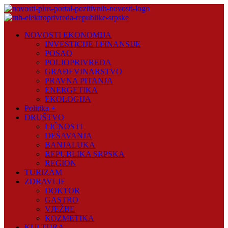
Skip
to
content
Novosti
NOVOSTI EKONOMIJA
Plus
INVESTICIJE I FINANSIJE
POSAO
Portal
POLJOPRIVREDA
pozitivnih
GRAĐEVINARSTVO
vijesti
PRAVNA PITANJA
ENERGETIKA
EKOLOGIJA
Politika +
DRUŠTVO
LIČNOSTI
DEŠAVANJA
BANJALUKA
REPUBLIKA SRPSKA
REGION
TURIZAM
ZDRAVLJE
DOKTOR
GASTRO
VJEŽBE
KOZMETIKA
KULTURA