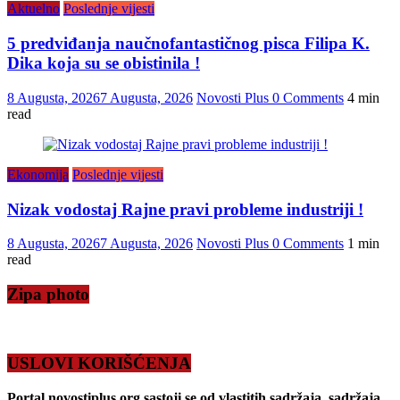
Aktuelno
Poslednje vijesti
5 predviđanja naučnofantastičnog pisca Filipa K.
Dika koja su se obistinila !
8 Augusta, 2026
7 Augusta, 2026
Novosti Plus
0 Comments
4 min
read
Ekonomija
Poslednje vijesti
Nizak vodostaj Rajne pravi probleme industriji !
8 Augusta, 2026
7 Augusta, 2026
Novosti Plus
0 Comments
1 min
read
Zipa photo
USLOVI KORIŠĆENJA
Portal novostiplus.org sastoji se od vlastitih sadržaja, sadržaja