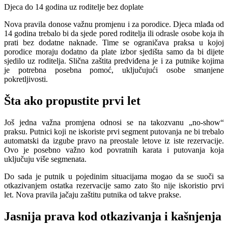
Djeca do 14 godina uz roditelje bez doplate
Nova pravila donose važnu promjenu i za porodice. Djeca mlađa od
14 godina trebalo bi da sjede pored roditelja ili odrasle osobe koja ih
prati bez dodatne naknade. Time se ograničava praksa u kojoj
porodice moraju dodatno da plate izbor sjedišta samo da bi dijete
sjedilo uz roditelja. Slična zaštita predviđena je i za putnike kojima
je potrebna posebna pomoć, uključujući osobe smanjene
pokretljivosti.
Šta ako propustite prvi let
Još jedna važna promjena odnosi se na takozvanu „no-show“
praksu. Putnici koji ne iskoriste prvi segment putovanja ne bi trebalo
automatski da izgube pravo na preostale letove iz iste rezervacije.
Ovo je posebno važno kod povratnih karata i putovanja koja
uključuju više segmenata.
Do sada je putnik u pojedinim situacijama mogao da se suoči sa
otkazivanjem ostatka rezervacije samo zato što nije iskoristio prvi
let. Nova pravila jačaju zaštitu putnika od takve prakse.
Jasnija prava kod otkazivanja i kašnjenja