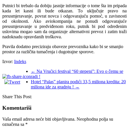
Putnici bi trebalo da dobiju jasnije informacije o tome šta im pripada
kada let kasni ili bude otkazan. To uključuje pravo na
preusmjeravanje, povrat novca i odgovarajuću pomoć, u zavisnosti
od okolnosti. Ako aviokompanija ne ponudi odgovarajuće
preusmjeravanje u predviđenom roku, putnik bi pod određenim
uslovima mogao sam da organizuje alternativni prevoz i zatim traži
nadoknadu opravdanih troškova.
Pravila dodatno preciziraju obaveze prevoznika kako bi se smanjio
prostor za različita tumačenja i dugotrajne sporove.
Izvor:
Indeks
←
Na Vrućici festival “60 stepeni”: Evo o čemu se
radi !
Hotel “Palas” planira podići 33,5 miliona kredita: 20
miliona ide za gradnju !
→
Share This Post:
Komentariši
Vaša email adresa neće biti objavljivana.
Neophodna polja su
označena sa
*