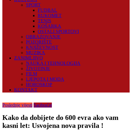
SPORT
FUDBAL
RUKOMET
TENIS
KOŠARKA
OSTALI SPORTOVI
OBRAZOVANJE
POZORIŠTE
KNJIŽEVNOST
MUZIKA
ZANIMLJIVO
NAUKA I TEHNOLOGIJA
ŽIVOTINJE
FILM
LJEPOTA I MODA
HOROSKOP
KONTAKT
Poslednje vijesti
Saobraćaj
Kako da dobijete do 600 evra ako vam
kasni let: Usvojena nova pravila !