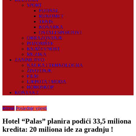
SPORT
FUDBAL
RUKOMET
TENIS
KOŠARKA
OSTALI SPORTOVI
OBRAZOVANJE
POZORIŠTE
KNJIŽEVNOST
MUZIKA
ZANIMLJIVO
NAUKA I TEHNOLOGIJA
ŽIVOTINJE
FILM
LJEPOTA I MODA
HOROSKOP
KONTAKT
Biznis
Poslednje vijesti
Hotel “Palas” planira podići 33,5 miliona
kredita: 20 miliona ide za gradnju !