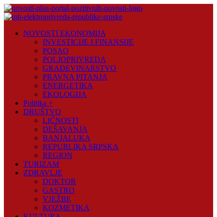
Skip
to
content
Novosti
NOVOSTI EKONOMIJA
Plus
INVESTICIJE I FINANSIJE
POSAO
Portal
POLJOPRIVREDA
pozitivnih
GRAĐEVINARSTVO
vijesti
PRAVNA PITANJA
ENERGETIKA
EKOLOGIJA
Politika +
DRUŠTVO
LIČNOSTI
DEŠAVANJA
BANJALUKA
REPUBLIKA SRPSKA
REGION
TURIZAM
ZDRAVLJE
DOKTOR
GASTRO
VJEŽBE
KOZMETIKA
KULTURA