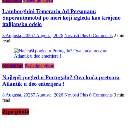
automobili
Poslednje vijesti
Lamborghini Temerario Ad Personam:
Superautomobil po meri koji izgleda kao krojeno
italijansko odelo
8 Augusta, 2026
7 Augusta, 2026
Novosti Plus
0 Comments
2 min
read
Arhitektura
Poslednje vijesti
Najlepši pogled u Portugalu? Ova kuća pretvara
Atlantik u deo enterijera !
8 Augusta, 2026
7 Augusta, 2026
Novosti Plus
0 Comments
3 min
read
Zipa photo