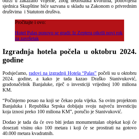
održi u zakazano vrijeme, zbog nedostatka kvoruma, ponovljena
sjednica Skupštine biće sazvana u skladu sa Zakonom o privrednim
društvima i Statutom društva.
Pročitajte i ovo:
Hotel Palas ponovo se gradi: Iz Zeptera otkrili novi rok
za završetak
Izgradnja hotela počela u oktobru 2024.
godine
Podsjećamo,
radovi na izgradnji Hotela “Palas”
počeli su u oktobru
2024. godine, a kako je tada kazao Draško Stanivuković,
gradonačelnik Banjaluke, riječ o investiciji vrijednoj 100 miliona
KM.
“Počinjemo posao na koji se čekao pola vijeka. Sa ovim projektom
Banjaluka i Republika Srpska dobijaju svoju najveću investiciju
koja iznosi preko 100 miliona KM”, poručio je Stanivuković.
Dodao je tada da će ovo biti jedan monumentalan objekat koji će
dosezati visinu oko 100 metara i koji će se prostirati na gotovo
40.000 metara kvadratnih.