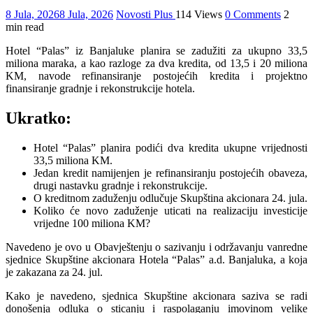
8 Jula, 2026
8 Jula, 2026
Novosti Plus
114 Views
0 Comments
2
min read
Hotel “Palas” iz Banjaluke planira se zadužiti za ukupno 33,5
miliona maraka, a kao razloge za dva kredita, od 13,5 i 20 miliona
KM, navode refinansiranje postojećih kredita i projektno
finansiranje gradnje i rekonstrukcije hotela.
Ukratko:
Hotel “Palas” planira podići dva kredita ukupne vrijednosti
33,5 miliona KM.
Jedan kredit namijenjen je refinansiranju postojećih obaveza,
drugi nastavku gradnje i rekonstrukcije.
O kreditnom zaduženju odlučuje Skupština akcionara 24. jula.
Koliko će novo zaduženje uticati na realizaciju investicije
vrijedne 100 miliona KM?
Navedeno je ovo u Obavještenju o sazivanju i održavanju vanredne
sjednice Skupštine akcionara Hotela “Palas” a.d. Banjaluka, a koja
je zakazana za 24. jul.
Kako je navedeno, sjednica Skupštine akcionara saziva se radi
donošenja odluka o sticanju i raspolaganju imovinom velike