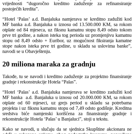
vrijednosti “dugoročno kreditno zaduženje za refinansiranje
postojećih kredita”.
“Hotel ‘Palas’ a.d. Banjaluka namjerava se kreditno zadužiti kod
MF banka a.d. Banjaluka u iznosu od 13.500.000 KM, sa rokom
otplate od 84 mjeseca, uz fiksnu kamatnu stopu 8,49 odsto tokom
prve tri godine, a nakon isteka tog perioda uz promjenjivu kamatnu
stopu od 8,49 odsto + Euribor, uz mogućnost fiksiranja kamatne
stope nakon isteka prve tri godine, u skladu sa uslovima banke”,
navodi se u Obavještenju.
20 miliona maraka za gradnju
Takođe, tu se navodi i kreditno zaduženje za projektno finansiranje
gradnje i rekonstrukcije Hotela “Palas”.
“Hotel ‘Palas’ a.d. Banjaluka namjerava se kreditno zadužiti kod
MF banka a.d. Banjaluka u iznosu od 20.000.000 KM, sa rokom
otplate od 60 mjeseci, uz grejs period u skladu sa potrebama
projekta i uz fiksnu kamatnu stopu od 7,49 odsto godišnje. Kreditna
sredstva biće namjenski korišćena za finansiranje gradnje i
rekonstrukcije Hotela ‘Palas’ u Banjaluci”, stoji u tekstu.
Kako se navodi, u slučaju da se sjednica Skupštine akcionara ne