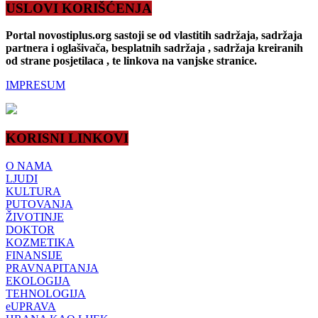
USLOVI KORIŠĆENJA
Portal novostiplus.org sastoji se od vlastitih sadržaja, sadržaja
partnera i oglašivača, besplatnih sadržaja , sadržaja kreiranih
od strane posjetilaca , te linkova na vanjske stranice.
IMPRESUM
KORISNI LINKOVI
O NAMA
LJUDI
KULTURA
PUTOVANJA
ŽIVOTINJE
DOKTOR
KOZMETIKA
FINANSIJE
PRAVNAPITANJA
EKOLOGIJA
TEHNOLOGIJA
eUPRAVA