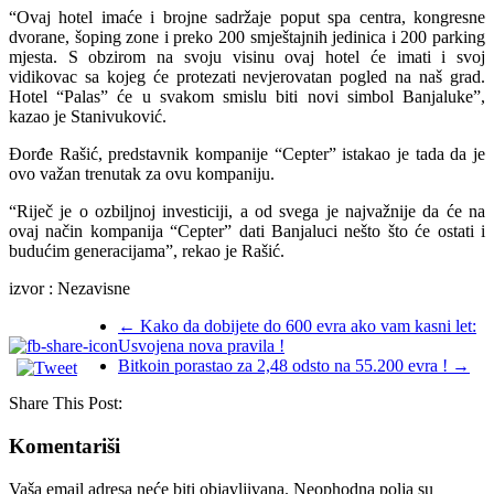
“Ovaj hotel imaće i brojne sadržaje poput spa centra, kongresne
dvorane, šoping zone i preko 200 smještajnih jedinica i 200 parking
mjesta. S obzirom na svoju visinu ovaj hotel će imati i svoj
vidikovac sa kojeg će protezati nevjerovatan pogled na naš grad.
Hotel “Palas” će u svakom smislu biti novi simbol Banjaluke”,
kazao je Stanivuković.
Đorđe Rašić, predstavnik kompanije “Cepter” istakao je tada da je
ovo važan trenutak za ovu kompaniju.
“Riječ je o ozbiljnoj investiciji, a od svega je najvažnije da će na
ovaj način kompanija “Cepter” dati Banjaluci nešto što će ostati i
budućim generacijama”, rekao je Rašić.
izvor : Nezavisne
←
Kako da dobijete do 600 evra ako vam kasni let:
Usvojena nova pravila !
Bitkoin porastao za 2,48 odsto na 55.200 evra !
→
Share This Post:
Komentariši
Vaša email adresa neće biti objavljivana.
Neophodna polja su