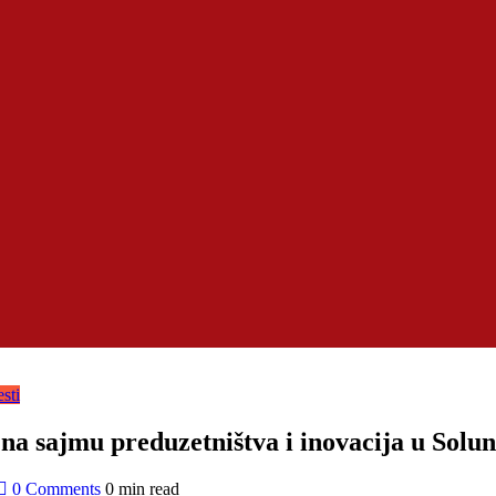
sti
e na sajmu preduzetništva i inovacija u Solu
0 Comments
0 min read