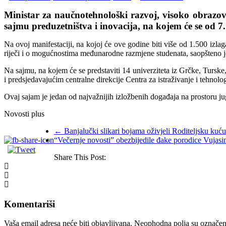
Ministar za naučnotehnološki razvoj, visoko obraz
sajmu preduzetništva i inovacija, na kojem će se od 7.
Na ovoj manifestaciji, na kojoj će ove godine biti više od 1.500 izlag
riječi i o mogućnostima međunarodne razmjene studenata, saopšteno je
Na sajmu, na kojem će se predstaviti 14 univerziteta iz Grčke, Tur
i predsjedavajućim centralne direkcije Centra za istraživanje i tehn
Ovaj sajam je jedan od najvažnijih izložbenih događaja na prostoru ju
Novosti plus
←
Banjalučki slikari bojama oživjeli Roditeljsku kuću
“Večernje novosti” obezbijedile đake porodice Vujas
Share This Post:
Komentariši
Vaša email adresa neće biti objavljivana.
Neophodna polja su označe