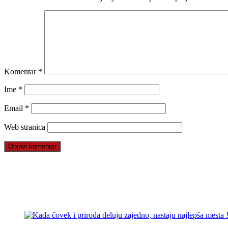
Komentar
*
Ime
*
Email
*
Web stranica