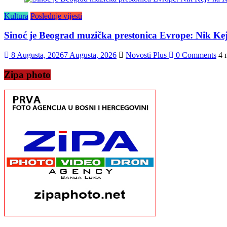
Kultura
Poslednje vijesti
Sinoć je Beograd muzička prestonica Evrope: Nik K
8 Augusta, 2026
7 Augusta, 2026
Novosti Plus
0 Comments
4 
Zipa photo