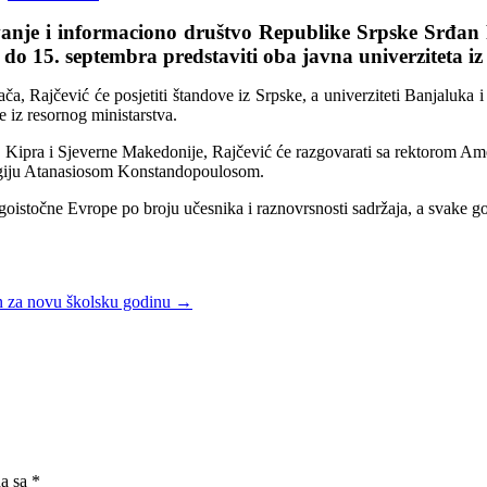
ovanje i informaciono društvo Republike Srpske Srđa
 do 15. septembra predstaviti oba javna univerziteta iz
ača, Rajčević će posjetiti štandove iz Srpske, a univerziteti Banjaluka i
 iz resornog ministarstva.
ske, Kipra i Sjeverne Makedonije, Rajčević će razgovarati sa rektorom
ologiju Atanasiosom Konstandopoulosom.
goistočne Evrope po broju učesnika i raznovrsnosti sadržaja, a svake go
in za novu školsku godinu
→
na sa
*