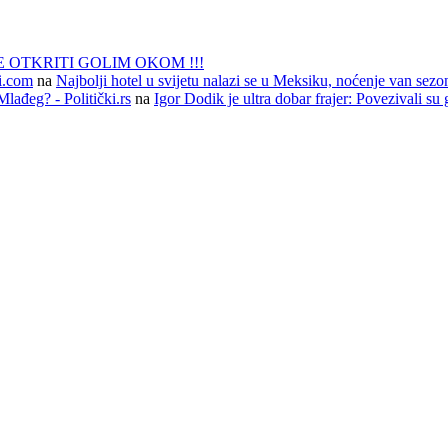
 OTKRITI GOLIM OKOM !!!
li.com
na
Najbolji hotel u svijetu nalazi se u Meksiku, noćenje van sezo
lađeg? - Politički.rs
na
Igor Dodik je ultra dobar frajer: Povezivali su