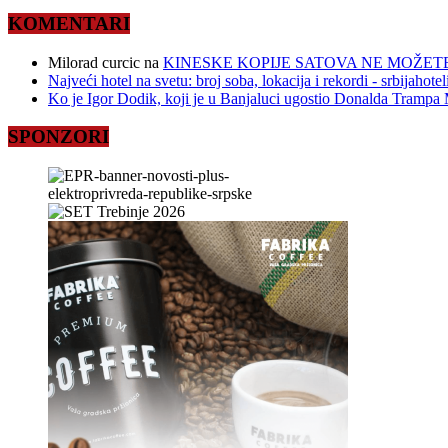
KOMENTARI
Milorad curcic
na
KINESKE KOPIJE SATOVA NE MOŽETE
Najveći hotel na svetu: broj soba, lokacija i rekordi - srbijahote
Ko je Igor Dodik, koji je u Banjaluci ugostio Donalda Trampa M
SPONZORI