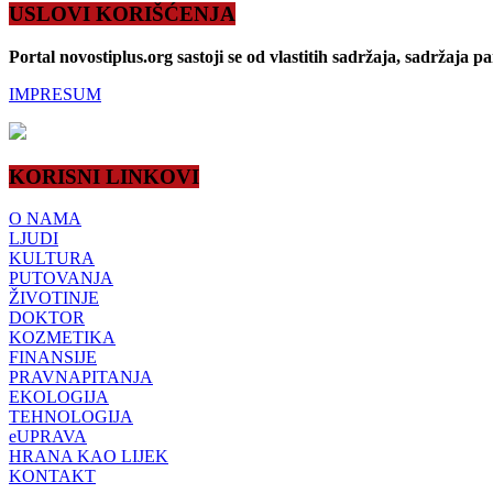
USLOVI KORIŠĆENJA
Portal novostiplus.org sastoji se od vlastitih sadržaja, sadržaja p
IMPRESUM
KORISNI LINKOVI
O NAMA
LJUDI
KULTURA
PUTOVANJA
ŽIVOTINJE
DOKTOR
KOZMETIKA
FINANSIJE
PRAVNAPITANJA
EKOLOGIJA
TEHNOLOGIJA
eUPRAVA
HRANA KAO LIJEK
KONTAKT