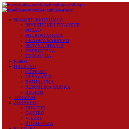
Skip
to
content
Novosti
NOVOSTI EKONOMIJA
Plus
INVESTICIJE I FINANSIJE
POSAO
Portal
POLJOPRIVREDA
pozitivnih
GRAĐEVINARSTVO
vijesti
PRAVNA PITANJA
ENERGETIKA
EKOLOGIJA
Politika +
DRUŠTVO
LIČNOSTI
DEŠAVANJA
BANJALUKA
REPUBLIKA SRPSKA
REGION
TURIZAM
ZDRAVLJE
DOKTOR
GASTRO
VJEŽBE
KOZMETIKA
KULTURA