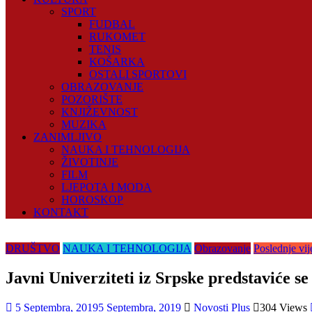
SPORT
FUDBAL
RUKOMET
TENIS
KOŠARKA
OSTALI SPORTOVI
OBRAZOVANJE
POZORIŠTE
KNJIŽEVNOST
MUZIKA
ZANIMLJIVO
NAUKA I TEHNOLOGIJA
ŽIVOTINJE
FILM
LJEPOTA I MODA
HOROSKOP
KONTAKT
DRUŠTVO
NAUKA I TEHNOLOGIJA
Obrazovanje
Poslednje vije
Javni Univerziteti iz Srpske predstaviće s
5 Septembra, 2019
5 Septembra, 2019
Novosti Plus
304 Views