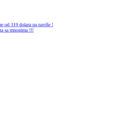
ne od 319 dolara pa naviše !
 ga sa mnogima !!!