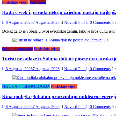
Poslednje vijesti
Putovanja
Kada čovek i priroda deluju zajedno, nastaju najlepš
8 Augusta, 2026
7 Augusta, 2026
Novosti Plus
0 Comments
5 
Dokaz za to je i obala u ovoj evropskoj zemlji. Iako je kroz dugu isto
Odmor i putovanje
Poslednje vijesti
Turisti ne odlaze iz Soluna dok ne posete ovu atrakcij
8 Augusta, 2026
7 Augusta, 2026
Novosti Plus
0 Comments
2 
NAUKA I TEHNOLOGIJA
Poslednje vijesti
Kina podigla globalnu proizvodnju nuklearne energij
8 Augusta, 2026
7 Augusta, 2026
Novosti Plus
0 Comments
6 