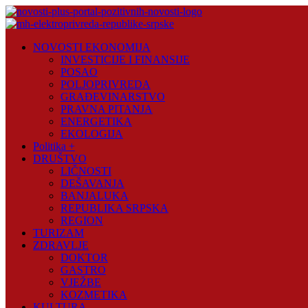
Skip
to
content
Novosti
NOVOSTI EKONOMIJA
Plus
INVESTICIJE I FINANSIJE
POSAO
Portal
POLJOPRIVREDA
pozitivnih
GRAĐEVINARSTVO
vijesti
PRAVNA PITANJA
ENERGETIKA
EKOLOGIJA
Politika +
DRUŠTVO
LIČNOSTI
DEŠAVANJA
BANJALUKA
REPUBLIKA SRPSKA
REGION
TURIZAM
ZDRAVLJE
DOKTOR
GASTRO
VJEŽBE
KOZMETIKA
KULTURA