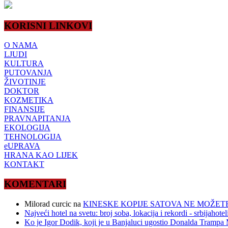
KORISNI LINKOVI
O NAMA
LJUDI
KULTURA
PUTOVANJA
ŽIVOTINJE
DOKTOR
KOZMETIKA
FINANSIJE
PRAVNAPITANJA
EKOLOGIJA
TEHNOLOGIJA
eUPRAVA
HRANA KAO LIJEK
KONTAKT
KOMENTARI
Milorad curcic
na
KINESKE KOPIJE SATOVA NE MOŽETE
Najveći hotel na svetu: broj soba, lokacija i rekordi - srbijahote
Ko je Igor Dodik, koji je u Banjaluci ugostio Donalda Trampa M