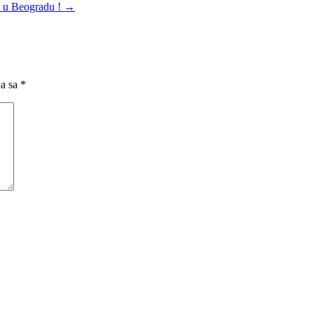
a u Beogradu !
→
na sa
*