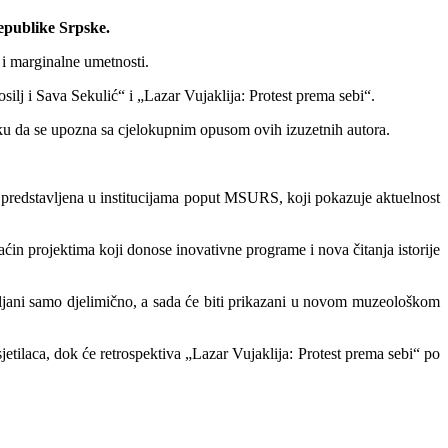
epublike Srpske.
i marginalne umetnosti.
lj i Sava Sekulić“ i „Lazar Vujaklija: Protest prema sebi“.
ku da se upozna sa cjelokupnim opusom ovih izuzetnih autora.
u predstavljena u institucijama poput MSURS, koji pokazuje aktuelnost
in projektima koji donose inovativne programe i nova čitanja istorije
tavljani samo djelimično, a sada će biti prikazani u novom muzeološkom
sjetilaca, dok će retrospektiva „Lazar Vujaklija: Protest prema sebi“ po