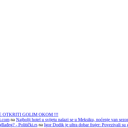
 OTKRITI GOLIM OKOM !!!
li.com
na
Najbolji hotel u svijetu nalazi se u Meksiku, noćenje van sezo
lađeg? - Politički.rs
na
Igor Dodik je ultra dobar frajer: Povezivali su