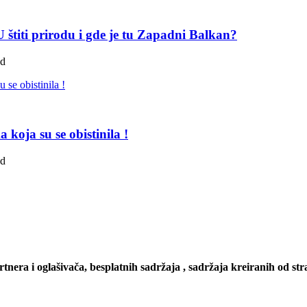
štiti prirodu i gde je tu Zapadni Balkan?
ad
koja su se obistinila !
ad
artnera i oglašivača, besplatnih sadržaja , sadržaja kreiranih od stra