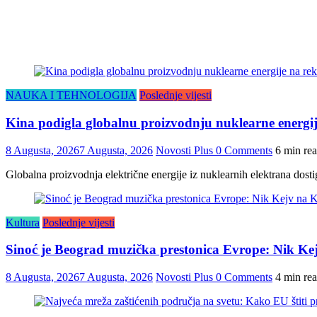
NAUKA I TEHNOLOGIJA
Poslednje vijesti
Kina podigla globalnu proizvodnju nuklearne energij
8 Augusta, 2026
7 Augusta, 2026
Novosti Plus
0 Comments
6 min re
Globalna proizvodnja električne energije iz nuklearnih elektrana dosti
Kultura
Poslednje vijesti
Sinoć je Beograd muzička prestonica Evrope: Nik K
8 Augusta, 2026
7 Augusta, 2026
Novosti Plus
0 Comments
4 min re