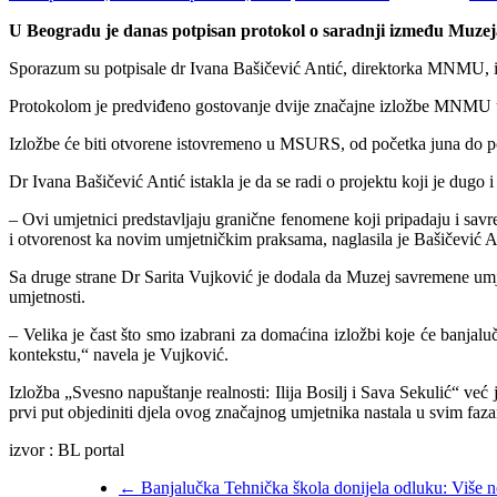
U Beogradu je danas potpisan protokol o saradnji između Muzej
Sporazum su potpisale dr Ivana Bašičević Antić, direktorka MNMU, i
Protokolom je predviđeno gostovanje dvije značajne izložbe MNMU u Ba
Izložbe će biti otvorene istovremeno u MSURS, od početka juna do po
Dr Ivana Bašičević Antić istakla je da se radi o projektu koji je dugo i
– Ovi umjetnici predstavljaju granične fenomene koji pripadaju i sav
i otvorenost ka novim umjetničkim praksama, naglasila je Bašičević A
Sa druge strane Dr Sarita Vujković je dodala da Muzej savremene umje
umjetnosti.
– Velika je čast što smo izabrani za domaćina izložbi koje će banjalu
kontekstu,“ navela je Vujković.
Izložba „Svesno napuštanje realnosti: Ilija Bosilj i Sava Sekulić“ već 
prvi put objediniti djela ovog značajnog umjetnika nastala u svim faz
izvor : BL portal
←
Banjalučka Tehnička škola donijela odluku: Više ne