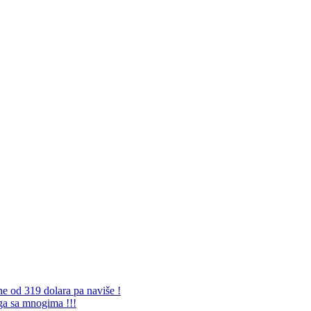
ne od 319 dolara pa naviše !
 ga sa mnogima !!!