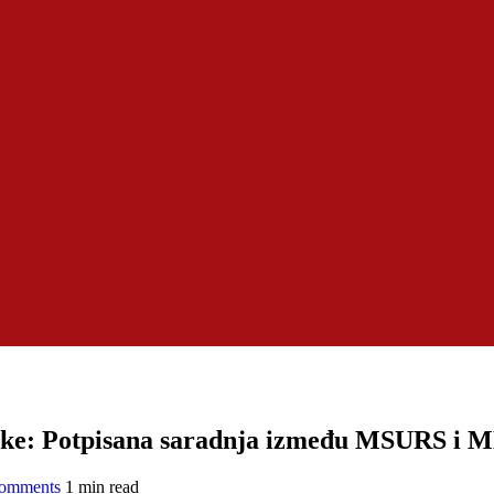
luke: Potpisana saradnja između MSURS i
omments
1 min read