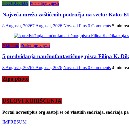
EKOLOGIJA
Poslednje vijesti
Najveća mreža zaštićenih područja na svetu: Kako EU 
8 Augusta, 2026
7 Augusta, 2026
Novosti Plus
0 Comments
5 min re
Aktuelno
Poslednje vijesti
5 predviđanja naučnofantastičnog pisca Filipa K. Dika 
8 Augusta, 2026
7 Augusta, 2026
Novosti Plus
0 Comments
4 min re
Zipa photo
USLOVI KORIŠĆENJA
Portal novostiplus.org sastoji se od vlastitih sadržaja, sadržaja p
IMPRESUM