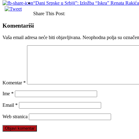
“Dani Srpske u Srbiji”: Izložba “Iskra” Renata Rakić
Share This Post:
Komentariši
Vaša email adresa neće biti objavljivana.
Neophodna polja su označe
Komentar
*
Ime
*
Email
*
Web stranica