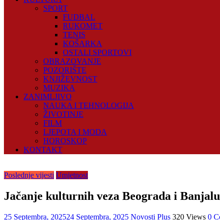
SPORT
FUDBAL
RUKOMET
TENIS
KOŠARKA
OSTALI SPORTOVI
OBRAZOVANJE
POZORIŠTE
KNJIŽEVNOST
MUZIKA
ZANIMLJIVO
NAUKA I TEHNOLOGIJA
ŽIVOTINJE
FILM
LJEPOTA I MODA
HOROSKOP
KONTAKT
Poslednje vijesti
Umjetnost
Jačanje kulturnih veza Beograda i Banja
25 Septembra, 2025
24 Septembra, 2025
Novosti Plus
320 Views
0 C