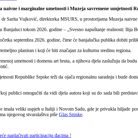
a naivne i marginalne umetnosti i Muzeja savremene umjetnosti R
 dr Sarita Vujković, direktorka MSURS, u prostorijama Muzeja naivne 
njaluci tokom 2026. godine – „Svesno napuštanje realnosti: Ilija Bosi
četka septembra 2026. godine, čime će banjalučka publika dobiti prili
 temeljno planiran i koji će biti značajan za kulturnu sredinu regiona.
remenoj umetnosti i domenu art bruta, a njihova djela zaslužuju da bud
ntić.
tnosti Republike Srpske teži da ojača regionalnu saradnju i bude domać
čkoj publici omogućiti da vidi djela autora koji su do sada bili preds
je imala veliki uspjeh u Italiji i Novom Sadu, gde je privukla hiljade po
ama njegovog stvaralaštva piše
Glas Srpske
.
će naplaćivati participaciju đacima !