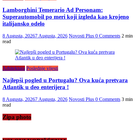
Lamborghini Temerario Ad Personam:
Superautomobil po meri koji izgleda kao krojeno
italijansko odelo
8 Augusta, 2026
7 Augusta, 2026
Novosti Plus
0 Comments
2 min
read
Arhitektura
Poslednje vijesti
Najlepši pogled u Portugalu? Ova kuća pretvara
Atlantik u deo enterijera !
8 Augusta, 2026
7 Augusta, 2026
Novosti Plus
0 Comments
3 min
read
Zipa photo