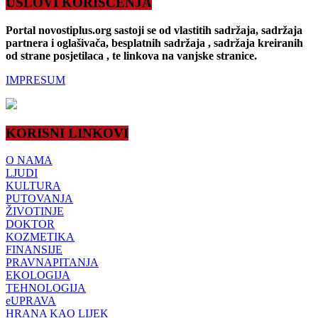
USLOVI KORIŠĆENJA
Portal novostiplus.org sastoji se od vlastitih sadržaja, sadržaja
partnera i oglašivača, besplatnih sadržaja , sadržaja kreiranih
od strane posjetilaca , te linkova na vanjske stranice.
IMPRESUM
KORISNI LINKOVI
O NAMA
LJUDI
KULTURA
PUTOVANJA
ŽIVOTINJE
DOKTOR
KOZMETIKA
FINANSIJE
PRAVNAPITANJA
EKOLOGIJA
TEHNOLOGIJA
eUPRAVA
HRANA KAO LIJEK