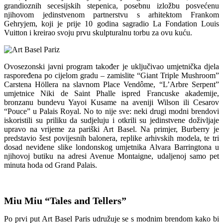
grandioznih secesijskih stepenica, posebnu izložbu posvećenu
njihovom jedinstvenom partnerstvu s arhitektom Frankom
Gehryjem, koji je prije 10 godina sagradio La Fondation Louis
Vuitton i kreirao svoju prvu skulpturalnu torbu za ovu kuću.
Ovosezonski javni program također je uključivao umjetnička djela
raspoređena po cijelom gradu – zamislite “Giant Triple Mushroom”
Carstena Höllera na slavnom Place Vendôme, “L’Arbre Serpent”
umjetnice Niki de Saint Phalle ispred Francuske akademije,
bronzanu bundevu Yayoi Kusame na aveniji Wilson ili Cesarov
“Pouce” u Palais Royal. No to nije sve: neki drugi modni brendovi
iskoristili su priliku da sudjeluju i otkrili su jedinstvene doživljaje
upravo na vrijeme za pariški Art Basel. Na primjer, Burberry je
predstavio šest povijesnih balonera, replike arhivskih modela, te tri
dosad neviđene slike londonskog umjetnika Alvara Barringtona u
njihovoj butiku na adresi Avenue Montaigne, udaljenoj samo pet
minuta hoda od Grand Palais.
Miu Miu “Tales and Tellers”
Po prvi put Art Basel Paris udružuje se s modnim brendom kako bi