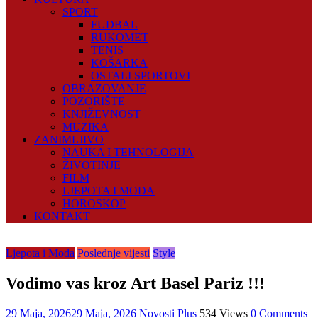
SPORT
FUDBAL
RUKOMET
TENIS
KOŠARKA
OSTALI SPORTOVI
OBRAZOVANJE
POZORIŠTE
KNJIŽEVNOST
MUZIKA
ZANIMLJIVO
NAUKA I TEHNOLOGIJA
ŽIVOTINJE
FILM
LJEPOTA I MODA
HOROSKOP
KONTAKT
Ljepota i Moda
Poslednje vijesti
Style
Vodimo vas kroz Art Basel Pariz !!!
29 Maja, 2026
29 Maja, 2026
Novosti Plus
534 Views
0 Comments