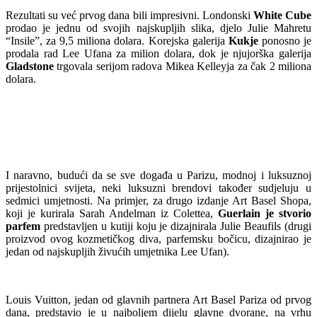
Rezultati su već prvog dana bili impresivni. Londonski
White Cube
prodao je jednu od svojih najskupljih slika, djelo Julie Mahretu
“Insile”, za 9,5 miliona dolara. Korejska galerija
Kukje
ponosno je
prodala rad Lee Ufana za milion dolara, dok je njujorška galerija
Gladstone
trgovala serijom radova Mikea Kelleyja za čak 2 miliona
dolara.
I naravno, budući da se sve događa u Parizu, modnoj i luksuznoj
prijestolnici svijeta, neki luksuzni brendovi također sudjeluju u
sedmici umjetnosti. Na primjer, za drugo izdanje Art Basel Shopa,
koji je kurirala Sarah Andelman iz Colettea,
Guerlain je stvorio
parfem
predstavljen u kutiji koju je dizajnirala Julie Beaufils (drugi
proizvod ovog kozmetičkog diva, parfemsku bočicu, dizajnirao je
jedan od najskupljih živućih umjetnika Lee Ufan).
Louis Vuitton, jedan od glavnih partnera Art Basel Pariza od prvog
dana, predstavio je u najboljem dijelu glavne dvorane, na vrhu