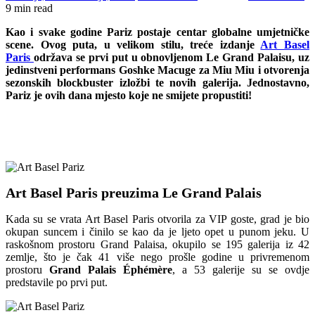
9 min read
Kao i svake godine Pariz postaje centar globalne umjetničke
scene. Ovog puta, u velikom stilu, treće izdanje
Art Basel
Paris
održava se prvi put u obnovljenom Le Grand Palaisu, uz
jedinstveni performans Goshke Macuge za Miu Miu i otvorenja
sezonskih blockbuster izložbi te novih galerija. Jednostavno,
Pariz je ovih dana mjesto koje ne smijete propustiti!
Art Basel Paris preuzima Le Grand Palais
Kada su se vrata Art Basel Paris otvorila za VIP goste, grad je bio
okupan suncem i činilo se kao da je ljeto opet u punom jeku. U
raskošnom prostoru Grand Palaisa, okupilo se 195 galerija iz 42
zemlje, što je čak 41 više nego prošle godine u privremenom
prostoru
Grand Palais Éphémère
, a 53 galerije su se ovdje
predstavile po prvi put.