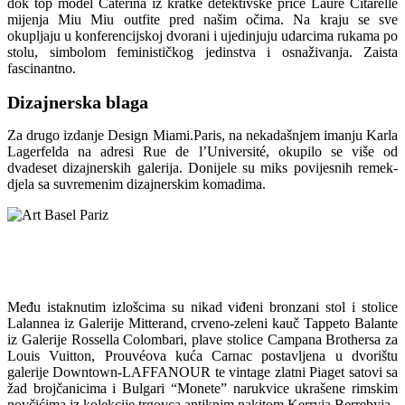
dok top model Caterina iz kratke detektivske priče Laure Citarelle
mijenja Miu Miu outfite pred našim očima. Na kraju se sve
okupljaju u konferencijskoj dvorani i ujedinjuju udarcima rukama po
stolu, simbolom feminističkog jedinstva i osnaživanja. Zaista
fascinantno.
Dizajnerska blaga
Za drugo izdanje Design Miami.Paris, na nekadašnjem imanju Karla
Lagerfelda na adresi Rue de l’Université, okupilo se više od
dvadeset dizajnerskih galerija. Donijele su miks povijesnih remek-
djela sa suvremenim dizajnerskim komadima.
Među istaknutim izlošcima su nikad viđeni bronzani stol i stolice
Lalannea iz Galerije Mitterand, crveno-zeleni kauč Tappeto Balante
iz Galerije Rossella Colombari, plave stolice Campana Brothersa za
Louis Vuitton, Prouvéova kuća Carnac postavljena u dvorištu
galerije Downtown-LAFFANOUR te vintage zlatni Piaget satovi sa
žad brojčanicima i Bulgari “Monete” narukvice ukrašene rimskim
novčićima iz kolekcije trgovca antiknim nakitom Kerryja Berrebyja.