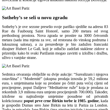
Sotheby’s se seli u novu zgradu
Sotheby’s je ove sezone preselio svoje pariško sjedište na adresu 83
Rue du Faubourg Saint Honoré, samo 200 metara od svog
prethodnog prostora. Nova zgrada se prostire na 3000 četvornih
metara (sada ima mjesta za sve, od restorana do vinskog podruma i
luksuznog salona), a za preuređenje je bio zadužen francuski
dizajner Hubert Le Gall, koji je odlučio zadržati staklene zidove u
prizemlju kako bi svaki Parižanin mogao zaviriti u izložbu i dražbu,
uživo s vanjske strane.
Sedmica otvaranja obilježile su dvije aukcije: “Surealizam i njegova
ostavština” i “Modernité” (ukupna prodaja iznosila je 59,2 miliona
eura, s umjetninama koje su prodane po četiri puta većoj cijeni od
procijenjene, poput Dalíjeve “Meditativne ruže” koja je prodana za
rekordnih 3,9 miliona eura umjesto procijenjenih 700.000). Također,
izložene su najtraženije umjetnine posuđene od privatnih
kolekcionara:
poput prve crne Birkin torbe iz 1985. godine
, kada
je gospodin Dumas sreo Jane Birkin na letu iz Pariza za London.
Torba je pripadala Jane Birkin (ima njezine inicijale i tragove njenih