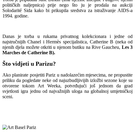
političkih naljepnica) prije nego što ju je prodala na aukciji
Solodarité Sida kako bi prikupila sredstva za istraživanje AIDS-a
1994. godine.
Danas je torba u rukama privatnog kolekcionara i jedne od
najstručnijih Chanel i Hermès specijalistica, Catherine B (neka od
njenih djela možete otkriti u njenom butiku na Rive Gaucheu,
Les 3
Marches de Catherine B).
Što vidjeti u Parizu?
Ako planirate posjetiti Pariz u nadolazećim mjesecima, ne propustite
priliku da pogledate neke od najuzbudljivijih izložbi sezone koje su
otvorene tokom Art Weeka, potvrđujući još jednom da grad
svjetlosti igra jednu od najvažnijih uloga na globalnoj umjetničkoj
sceni.