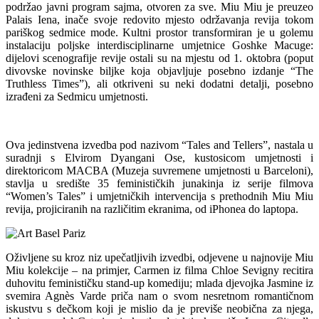
podržao javni program sajma, otvoren za sve. Miu Miu je preuzeo
Palais Iena, inače svoje redovito mjesto održavanja revija tokom
pariškog sedmice mode. Kultni prostor transformiran je u golemu
instalaciju poljske interdisciplinarne umjetnice Goshke Macuge:
dijelovi scenografije revije ostali su na mjestu od 1. oktobra (poput
divovske novinske biljke koja objavljuje posebno izdanje “The
Truthless Times”), ali otkriveni su neki dodatni detalji, posebno
izrađeni za Sedmicu umjetnosti.
Ova jedinstvena izvedba pod nazivom “Tales and Tellers”, nastala u
suradnji s Elvirom Dyangani Ose, kustosicom umjetnosti i
direktoricom MACBA (Muzeja suvremene umjetnosti u Barceloni),
stavlja u središte 35 feminističkih junakinja iz serije filmova
“Women’s Tales” i umjetničkih intervencija s prethodnih Miu Miu
revija, projiciranih na različitim ekranima, od iPhonea do laptopa.
Oživljene su kroz niz upečatljivih izvedbi, odjevene u najnovije Miu
Miu kolekcije – na primjer, Carmen iz filma Chloe Sevigny recitira
duhovitu feminističku stand-up komediju; mlada djevojka Jasmine iz
svemira Agnès Varde priča nam o svom nesretnom romantičnom
iskustvu s dečkom koji je mislio da je previše neobična za njega,