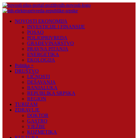
Skip
to
content
Novosti
NOVOSTI EKONOMIJA
Plus
INVESTICIJE I FINANSIJE
POSAO
Portal
POLJOPRIVREDA
pozitivnih
GRAĐEVINARSTVO
vijesti
PRAVNA PITANJA
ENERGETIKA
EKOLOGIJA
Politika +
DRUŠTVO
LIČNOSTI
DEŠAVANJA
BANJALUKA
REPUBLIKA SRPSKA
REGION
TURIZAM
ZDRAVLJE
DOKTOR
GASTRO
VJEŽBE
KOZMETIKA
KULTURA