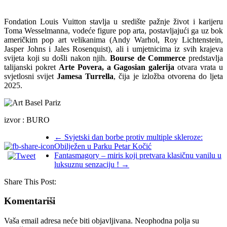
Fondation Louis Vuitton stavlja u središte pažnje život i karijeru
Toma Wesselmanna, vodeće figure pop arta, postavljajući ga uz bok
američkim pop art velikanima (Andy Warhol, Roy Lichtenstein,
Jasper Johns i Jales Rosenquist), ali i umjetnicima iz svih krajeva
svijeta koji su došli nakon njih.
Bourse de Commerce
predstavlja
talijanski pokret
Arte Povera, a Gagosian galerija
otvara vrata u
svjetlosni svijet
Jamesa Turrella
, čija je izložba otvorena do ljeta
2025.
izvor : BURO
←
Svjetski dan borbe protiv multiple skleroze:
Obilježen u Parku Petar Kočić
Fantasmagory – miris koji pretvara klasičnu vanilu u
luksuznu senzaciju !
→
Share This Post:
Komentariši
Vaša email adresa neće biti objavljivana.
Neophodna polja su