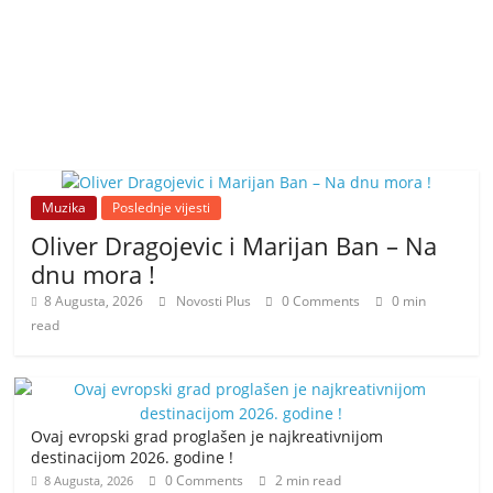
Muzika
Poslednje vijesti
Oliver Dragojevic i Marijan Ban – Na
dnu mora !
8 Augusta, 2026
Novosti Plus
0 Comments
0 min
read
Ovaj evropski grad proglašen je najkreativnijom
destinacijom 2026. godine !
0 Comments
2 min read
8 Augusta, 2026