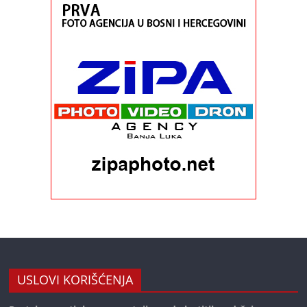
USLOVI KORIŠĆENJA