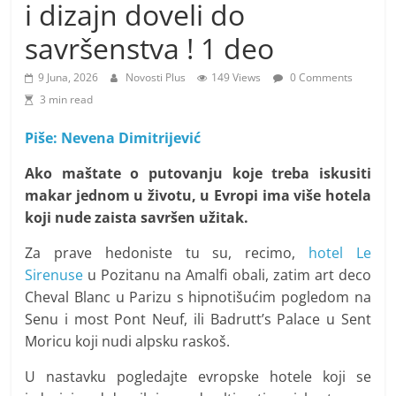
i
i dizajn doveli do
t
savršenstva ! 1 deo
i
v
9 Juna, 2026
Novosti Plus
149 Views
0 Comments
3 min read
n
i
Piše: Nevena Dimitrijević
h
Ako maštate o putovanju koje treba iskusiti
v
makar jednom u životu, u Evropi ima više hotela
i
koji nude zaista savršen užitak.
j
e
Za prave hedoniste tu su, recimo,
hotel Le
Sirenuse
u Pozitanu na Amalfi obali, zatim art deco
s
Cheval Blanc u Parizu s hipnotišućim pogledom na
t
Senu i most Pont Neuf, ili Badrutt’s Palace u Sent
i
Moricu koji nudi alpsku raskoš.
U nastavku pogledajte evropske hotele koji se