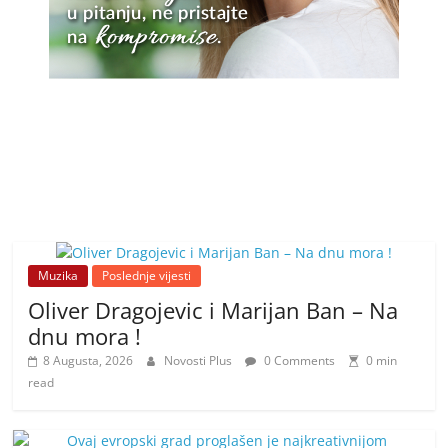
Muzika
Poslednje vijesti
Oliver Dragojevic i Marijan Ban – Na
dnu mora !
8 Augusta, 2026
Novosti Plus
0 Comments
0 min
read