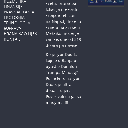
KOZMETIKA
svetu: broj soba,
FINANSIJE
lokacija i rekordi -
PRAVNAPITANJA
srbijahoteli.com
EKOLOGIJA
na
Najbolji hotel u
TEHNOLOGIJA
svijetu nalazi se u
eUPRAVA
Meksiku, noćenje
HRANA KAO LIJEK
KONTAKT
van sezone od 319
dolara pa naviše !
Ko je Igor Dodik,
koji je u Banjaluci
ugostio Donalda
Trampa Mlađeg? -
Politički.rs
na
Igor
Dodik je ultra
dobar frajer:
Povezivali su ga sa
mnogima !!!