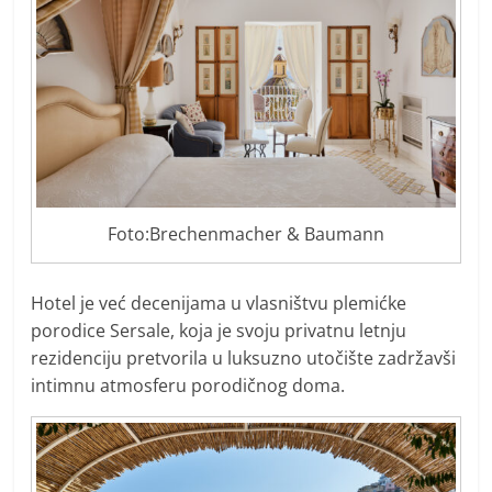
Foto:Brechenmacher & Baumann
Hotel je već decenijama u vlasništvu plemićke
porodice Sersale, koja je svoju privatnu letnju
rezidenciju pretvorila u luksuzno utočište zadržavši
intimnu atmosferu porodičnog doma.