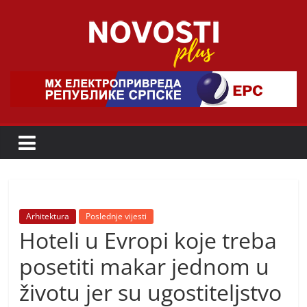
Skip
to
content
Novosti
Plus
P
o
r
t
a
Arhitektura
Poslednje vijesti
Hoteli u Evropi koje treba
l
p
posetiti makar jednom u
o
životu jer su ugostiteljstvo
z