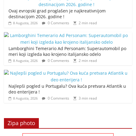
Ovaj evropski grad proglašen je najkreativnijom
destinacijom 2026. godine !
0 Comments
2 min read
8 Augusta, 2026
Lamborghini Temerario Ad Personam: Superautomobil po
meri koji izgleda kao krojeno italijansko odelo
0 Comments
2 min read
8 Augusta, 2026
Najlepši pogled u Portugalu? Ova kuća pretvara Atlantik u
deo enterijera !
0 Comments
3 min read
8 Augusta, 2026
Zipa photo