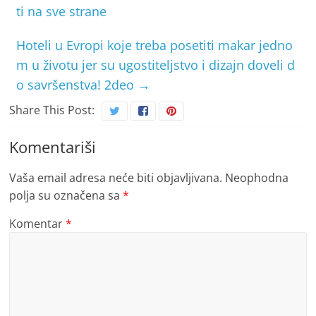
ti na sve strane
Hoteli u Evropi koje treba posetiti makar jedno
m u životu jer su ugostiteljstvo i dizajn doveli d
o savršenstva! 2deo
→
Share This Post:
Komentariši
Vaša email adresa neće biti objavljivana.
Neophodna
polja su označena sa
*
Komentar
*