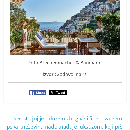
Foto:Brechenmacher & Baumann
izvor : Zadovoljna.rs
←
Sve što joj je oduzeto zbog veličine, ova evro
pska kneževina nadoknađuje luksuzom, koji prš