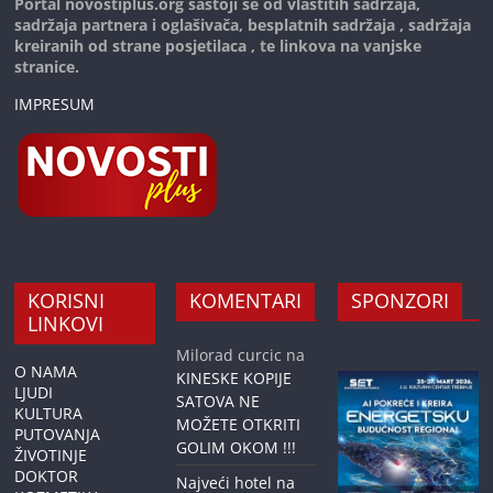
Portal novostiplus.org sastoji se od vlastitih sadržaja,
sadržaja partnera i oglašivača, besplatnih sadržaja , sadržaja
kreiranih od strane posjetilaca , te linkova na vanjske
stranice.
IMPRESUM
KORISNI
KOMENTARI
SPONZORI
LINKOVI
Milorad curcic
na
O NAMA
KINESKE KOPIJE
LJUDI
SATOVA NE
KULTURA
MOŽETE OTKRITI
PUTOVANJA
GOLIM OKOM !!!
ŽIVOTINJE
DOKTOR
Najveći hotel na