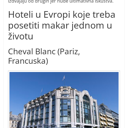
izdvajaju od drugih jer nude ultimativna iskustva.
Hoteli u Evropi koje treba
posetiti makar jednom u
životu
Cheval Blanc (Pariz,
Francuska)