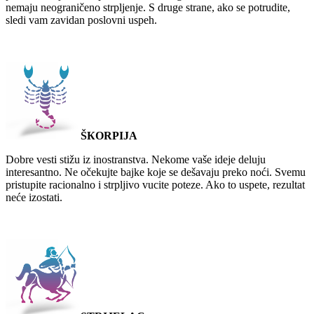
nemaju neograničeno strpljenje. S druge strane, ako se potrudite,
sledi vam zavidan poslovni uspeh.
ŠКORPIJA
Dobre vesti stižu iz inostranstva. Nekome vaše ideje deluju
interesantno. Ne očekujte bajke koje se dešavaju preko noći. Svemu
pristupite racionalno i strpljivo vucite poteze. Ako to uspete, rezultat
neće izostati.