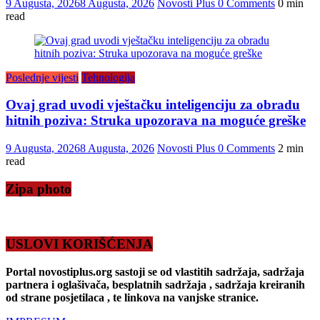
9 Augusta, 2026
8 Augusta, 2026
Novosti Plus
0 Comments
0 min
read
Poslednje vijesti
Tehnologija
Ovaj grad uvodi vještačku inteligenciju za obradu
hitnih poziva: Struka upozorava na moguće greške
9 Augusta, 2026
8 Augusta, 2026
Novosti Plus
0 Comments
2 min
read
Zipa photo
USLOVI KORIŠĆENJA
Portal novostiplus.org sastoji se od vlastitih sadržaja, sadržaja
partnera i oglašivača, besplatnih sadržaja , sadržaja kreiranih
od strane posjetilaca , te linkova na vanjske stranice.