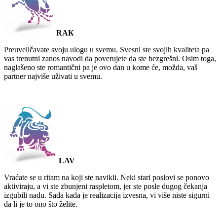
RAК
Preuveličavate svoju ulogu u svemu. Svesni ste svojih kvaliteta pa
vas trenutni zanos navodi da poverujete da ste bezgrešni. Osim toga,
naglašeno ste romantični pa je ovo dan u kome će, možda, vaš
partner najviše uživati u svemu.
LAV
Vraćate se u ritam na koji ste navikli. Neki stari poslovi se ponovo
aktiviraju, a vi ste zbunjeni raspletom, jer ste posle dugog čekanja
izgubili nadu. Sada kada je realizacija izvesna, vi više niste sigurni
da li je to ono što želite.