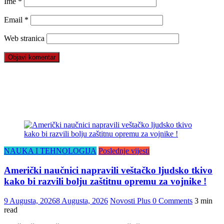
Ime
*
Email
*
Web stranica
NAUKA I TEHNOLOGIJA
Poslednje vijesti
Američki naučnici napravili veštačko ljudsko tkivo
kako bi razvili bolju zaštitnu opremu za vojnike !
9 Augusta, 2026
8 Augusta, 2026
Novosti Plus
0 Comments
3 min
read