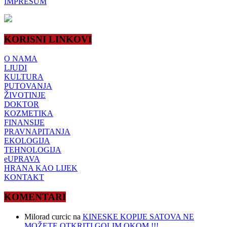
IMPRESUM
KORISNI LINKOVI
O NAMA
LJUDI
KULTURA
PUTOVANJA
ŽIVOTINJE
DOKTOR
KOZMETIKA
FINANSIJE
PRAVNAPITANJA
EKOLOGIJA
TEHNOLOGIJA
eUPRAVA
HRANA KAO LIJEK
KONTAKT
KOMENTARI
Milorad curcic
na
KINESKE KOPIJE SATOVA NE
MOŽETE OTKRITI GOLIM OKOM !!!