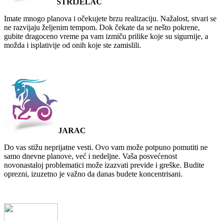
STRIJELAC
Imate mnogo planova i očekujete brzu realizaciju. Nažalost, stvari se
ne razvijaju željenim tempom. Dok čekate da se nešto pokrene,
gubite dragoceno vreme pa vam izmiču prilike koje su sigurnije, a
možda i isplativije od onih koje ste zamislili.
JARAC
Do vas stižu neprijatne vesti. Ovo vam može potpuno pomutiti ne
samo dnevne planove, već i nedeljne. Vaša posvećenost
novonastaloj problematici može izazvati previde i greške. Budite
oprezni, izuzetno je važno da danas budete koncentrisani.