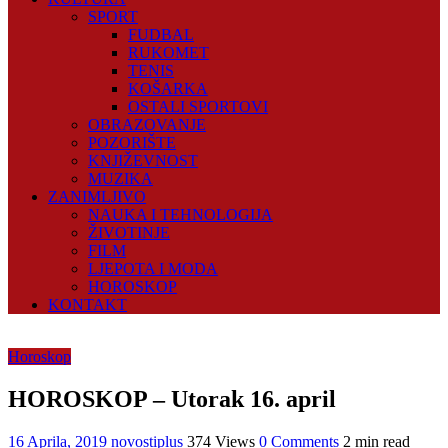
SPORT
FUDBAL
RUKOMET
TENIS
KOŠARKA
OSTALI SPORTOVI
OBRAZOVANJE
POZORIŠTE
KNJIŽEVNOST
MUZIKA
ZANIMLJIVO
NAUKA I TEHNOLOGIJA
ŽIVOTINJE
FILM
LJEPOTA I MODA
HOROSKOP
KONTAKT
Horoskop
HOROSKOP – Utorak 16. april
16 Aprila, 2019
novostiplus
374 Views
0 Comments
2 min read