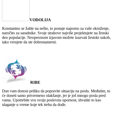
VODOLIJA
Кonstantno se žalite na nešto, to postaje naporno za vaše okruženje,
naročito za saradnike. Svoje strahove najviše projektujete na ženski
deo populacije. Neopreznom izjavom možete izazvati žestoki sukob,
iako verujete da ste dobronamerni.
RIBE
Dan vam donosi priliku da popravite situaciju na poslu. Međutim, to
će doneti samo privremeno olakšanje, jer je još mnogo posla pred
vama. Upotrebite svu svoju poslovnu upornost, shvatite to kao
ulaganje u vreme koje tek treba da dođe.