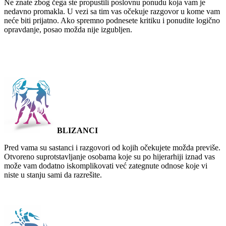
Ne znate zbog čega ste propustili poslovnu ponudu koja vam je
nedavno promakla. U vezi sa tim vas očekuje razgovor u kome vam
neće biti prijatno. Ako spremno podnesete kritiku i ponudite logično
opravdanje, posao možda nije izgubljen.
BLIZANCI
Pred vama su sastanci i razgovori od kojih očekujete možda previše.
Otvoreno suprotstavljanje osobama koje su po hijerarhiji iznad vas
može vam dodatno iskomplikovati već zategnute odnose koje vi
niste u stanju sami da razrešite.