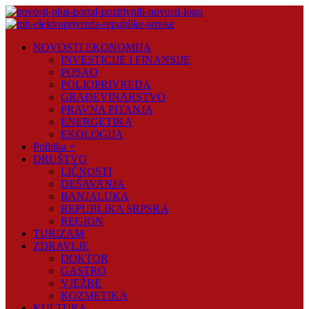
Skip
to
content
Novosti
NOVOSTI EKONOMIJA
Plus
INVESTICIJE I FINANSIJE
POSAO
Portal
POLJOPRIVREDA
pozitivnih
GRAĐEVINARSTVO
vijesti
PRAVNA PITANJA
ENERGETIKA
EKOLOGIJA
Politika +
DRUŠTVO
LIČNOSTI
DEŠAVANJA
BANJALUKA
REPUBLIKA SRPSKA
REGION
TURIZAM
ZDRAVLJE
DOKTOR
GASTRO
VJEŽBE
KOZMETIKA
KULTURA