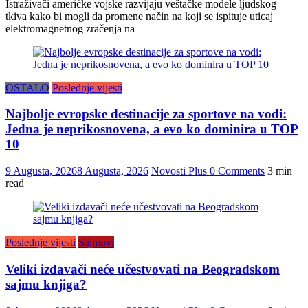
Istraživači američke vojske razvijaju veštačke modele ljudskog
tkiva kako bi mogli da promene način na koji se ispituje uticaj
elektromagnetnog zračenja na
OSTALO
Poslednje vijesti
Najbolje evropske destinacije za sportove na vodi:
Jedna je neprikosnovena, a evo ko dominira u TOP
10
9 Augusta, 2026
8 Augusta, 2026
Novosti Plus
0 Comments
3 min
read
Poslednje vijesti
Sajmovi
Veliki izdavači neće učestvovati na Beogradskom
sajmu knjiga?