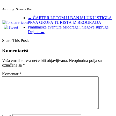
Astrolog: Suzana Ban
←
ČARTER LETOM U BANJALUKU STIGLA
PRVA GRUPA TURISTA IZ BEOGRADA
Planinarske avanture Miodraga i njegove supruge
Dejane
→
Share This Post:
Komentariši
Vaša email adresa neće biti objavljivana.
Neophodna polja su
označena sa
*
Komentar
*