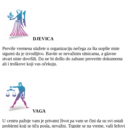
DJEVICA
Previše vremena ulažete u organizaciju nečega za šta uopšte niste
sigurni da je izvodljivo. Bavite se nevažnim sitnicama, a glavne
stvari niste dovršili. Da ne bi došlo do zabune proverite dokumenta
ali i troškove koji vas očekuju.
VAGA
U centru pažnje vam je privatni život pa vam se čini da su svi ostali
problemi koji se tiču posla, nevažni. Trgnite se na vreme, vaši šefovi