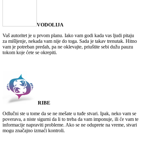
VODOLIJA
Vaš autoritet je u prvom planu. Iako vam godi kada vas ljudi pitaju
za mišljenje, nekada vam nije do toga. Sada je takav trenutak. Hitno
vam je potreban predah, pa ne oklevajte, priuštite sebi dužu pauzu
tokom koje ćete se okrepiti.
RIBE
Odlučni ste u tome da se ne mešate u tuđe stvari. Ipak, neko vam se
poverava, a niste sigurni da li to treba da vam imponuje, ili će vam te
informacije napraviti probleme. Ako se ne oduprete na vreme, stvari
mogu značajno izmaći kontroli.