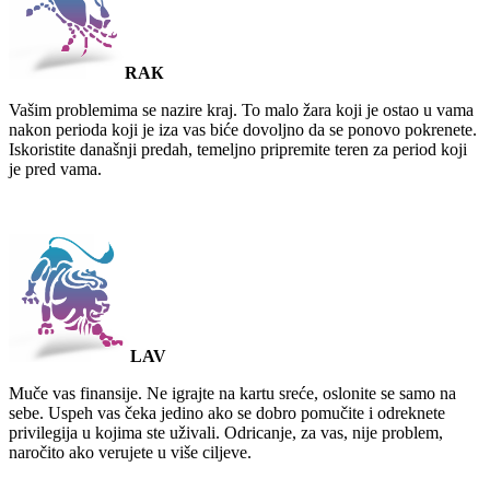
RAК
Vašim problemima se nazire kraj. To malo žara koji je ostao u vama
nakon perioda koji je iza vas biće dovoljno da se ponovo pokrenete.
Iskoristite današnji predah, temeljno pripremite teren za period koji
je pred vama.
LAV
Muče vas finansije. Ne igrajte na kartu sreće, oslonite se samo na
sebe. Uspeh vas čeka jedino ako se dobro pomučite i odreknete
privilegija u kojima ste uživali. Odricanje, za vas, nije problem,
naročito ako verujete u više ciljeve.