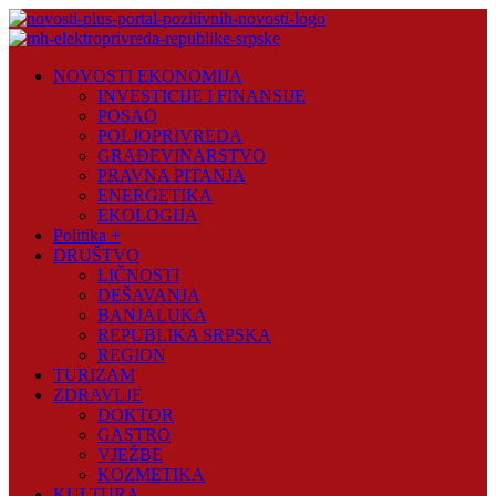
Skip
to
content
Novosti
NOVOSTI EKONOMIJA
Plus
INVESTICIJE I FINANSIJE
POSAO
Portal
POLJOPRIVREDA
pozitivnih
GRAĐEVINARSTVO
vijesti
PRAVNA PITANJA
ENERGETIKA
EKOLOGIJA
Politika +
DRUŠTVO
LIČNOSTI
DEŠAVANJA
BANJALUKA
REPUBLIKA SRPSKA
REGION
TURIZAM
ZDRAVLJE
DOKTOR
GASTRO
VJEŽBE
KOZMETIKA
KULTURA