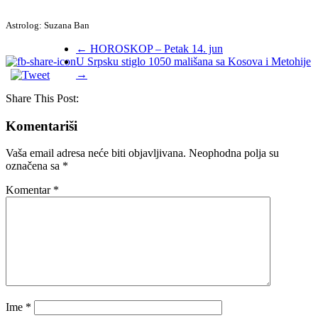
Astrolog: Suzana Ban
←
HOROSKOP – Petak 14. jun
U Srpsku stiglo 1050 mališana sa Kosova i Metohije
→
Share This Post:
Komentariši
Vaša email adresa neće biti objavljivana.
Neophodna polja su
označena sa
*
Komentar
*
Ime
*