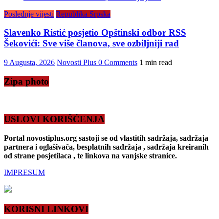
Poslednje vijesti
Republika Srpska
Slavenko Ristić posjetio Opštinski odbor RSS
Šekovići: Sve više članova, sve ozbiljniji rad
9 Augusta, 2026
Novosti Plus
0 Comments
1 min read
Zipa photo
USLOVI KORIŠĆENJA
Portal novostiplus.org sastoji se od vlastitih sadržaja, sadržaja
partnera i oglašivača, besplatnih sadržaja , sadržaja kreiranih
od strane posjetilaca , te linkova na vanjske stranice.
IMPRESUM
KORISNI LINKOVI