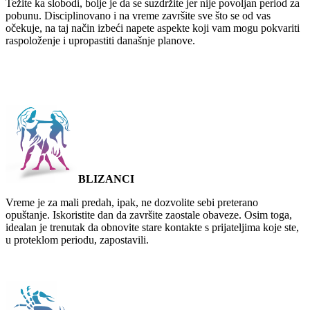
Težite ka slobodi, bolje je da se suzdržite jer nije povoljan period za
pobunu. Disciplinovano i na vreme završite sve što se od vas
očekuje, na taj način izbeći napete aspekte koji vam mogu pokvariti
raspoloženje i upropastiti današnje planove.
BLIZANCI
Vreme je za mali predah, ipak, ne dozvolite sebi preterano
opuštanje. Iskoristite dan da završite zaostale obaveze. Osim toga,
idealan je trenutak da obnovite stare kontakte s prijateljima koje ste,
u proteklom periodu, zapostavili.