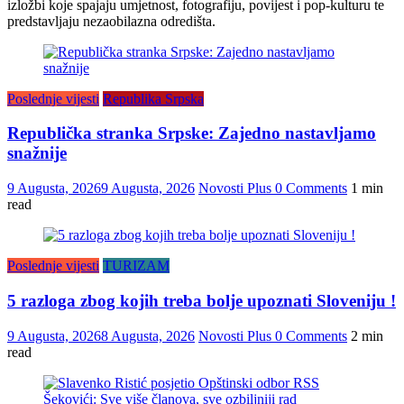
izložbi koje spajaju umjetnost, fotografiju, povijest i pop-kulturu te
predstavljaju nezaobilazna odredišta.
Poslednje vijesti
Republika Srpska
Republička stranka Srpske: Zajedno nastavljamo
snažnije
9 Augusta, 2026
9 Augusta, 2026
Novosti Plus
0 Comments
1 min
read
Poslednje vijesti
TURIZAM
5 razloga zbog kojih treba bolje upoznati Sloveniju !
9 Augusta, 2026
8 Augusta, 2026
Novosti Plus
0 Comments
2 min
read