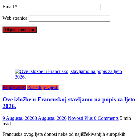
Email
*
Web stranica
Književnost
Poslednje vijesti
Ove izložbe u Francuskoj stavljamo na popis za ljeto
2026.
9 Augusta, 2026
8 Augusta, 2026
Novosti Plus
0 Comments
5 min
read
Francuska ovog ljeta donosi neke od najiščekivanijih europskih