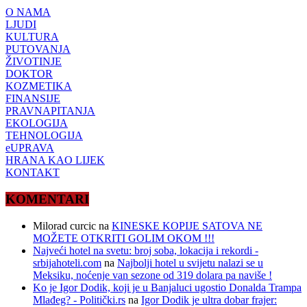
O NAMA
LJUDI
KULTURA
PUTOVANJA
ŽIVOTINJE
DOKTOR
KOZMETIKA
FINANSIJE
PRAVNAPITANJA
EKOLOGIJA
TEHNOLOGIJA
eUPRAVA
HRANA KAO LIJEK
KONTAKT
KOMENTARI
Milorad curcic
na
KINESKE KOPIJE SATOVA NE
MOŽETE OTKRITI GOLIM OKOM !!!
Najveći hotel na svetu: broj soba, lokacija i rekordi -
srbijahoteli.com
na
Najbolji hotel u svijetu nalazi se u
Meksiku, noćenje van sezone od 319 dolara pa naviše !
Ko je Igor Dodik, koji je u Banjaluci ugostio Donalda Trampa
Mlađeg? - Politički.rs
na
Igor Dodik je ultra dobar frajer: