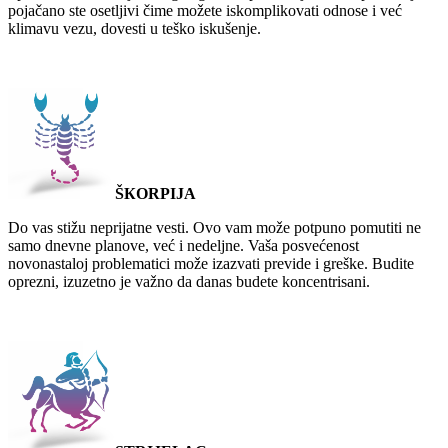
pojačano ste osetljivi čime možete iskomplikovati odnose i već
klimavu vezu, dovesti u teško iskušenje.
ŠКORPIJA
Do vas stižu neprijatne vesti. Ovo vam može potpuno pomutiti ne
samo dnevne planove, već i nedeljne. Vaša posvećenost
novonastaloj problematici može izazvati previde i greške. Budite
oprezni, izuzetno je važno da danas budete koncentrisani.