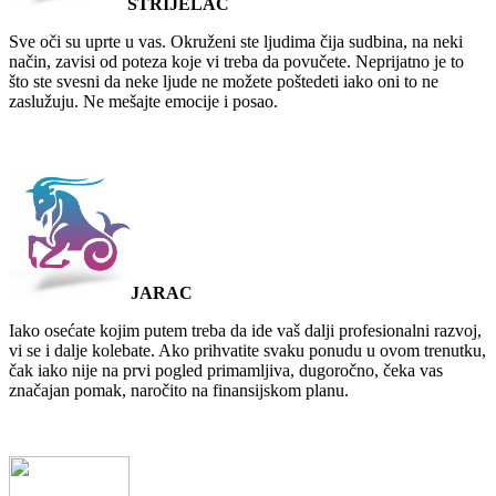
STRIJELAC
Sve oči su uprte u vas. Okruženi ste ljudima čija sudbina, na neki
način, zavisi od poteza koje vi treba da povučete. Neprijatno je to
što ste svesni da neke ljude ne možete poštedeti iako oni to ne
zaslužuju. Ne mešajte emocije i posao.
JARAC
Iako osećate kojim putem treba da ide vaš dalji profesionalni razvoj,
vi se i dalje kolebate. Ako prihvatite svaku ponudu u ovom trenutku,
čak iako nije na prvi pogled primamljiva, dugoročno, čeka vas
značajan pomak, naročito na finansijskom planu.