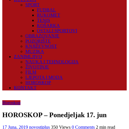
SPORT
FUDBAL
RUKOMET
TENIS
KOŠARKA
OSTALI SPORTOVI
OBRAZOVANJE
POZORIŠTE
KNJIŽEVNOST
MUZIKA
ZANIMLJIVO
NAUKA I TEHNOLOGIJA
ŽIVOTINJE
FILM
LJEPOTA I MODA
HOROSKOP
KONTAKT
Horoskop
HOROSKOP – Ponedjeljak 17. jun
17 Juna, 2019
novostiplus
350 Views
0 Comments
2 min read