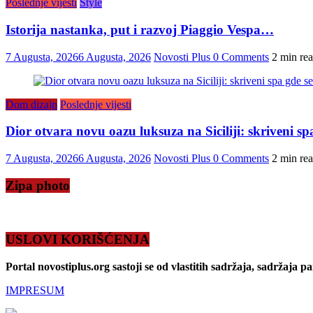
Poslednje vijesti
Style
Istorija nastanka, put i razvoj Piaggio Vespa…
7 Augusta, 2026
6 Augusta, 2026
Novosti Plus
0 Comments
2 min re
Dom dizajn
Poslednje vijesti
Dior otvara novu oazu luksuza na Siciliji: skriveni s
7 Augusta, 2026
6 Augusta, 2026
Novosti Plus
0 Comments
2 min re
Zipa photo
USLOVI KORIŠĆENJA
Portal novostiplus.org sastoji se od vlastitih sadržaja, sadržaja p
IMPRESUM