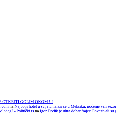
 OTKRITI GOLIM OKOM !!!
li.com
na
Najbolji hotel u svijetu nalazi se u Meksiku, noćenje van sezo
lađeg? - Politički.rs
na
Igor Dodik je ultra dobar frajer: Povezivali su