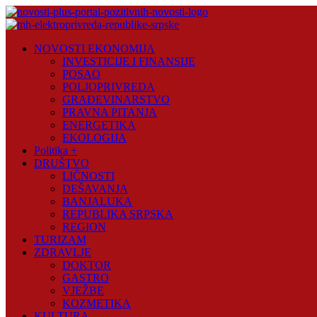
Skip
to
content
Novosti
NOVOSTI EKONOMIJA
Plus
INVESTICIJE I FINANSIJE
POSAO
Portal
POLJOPRIVREDA
pozitivnih
GRAĐEVINARSTVO
vijesti
PRAVNA PITANJA
ENERGETIKA
EKOLOGIJA
Politika +
DRUŠTVO
LIČNOSTI
DEŠAVANJA
BANJALUKA
REPUBLIKA SRPSKA
REGION
TURIZAM
ZDRAVLJE
DOKTOR
GASTRO
VJEŽBE
KOZMETIKA
KULTURA