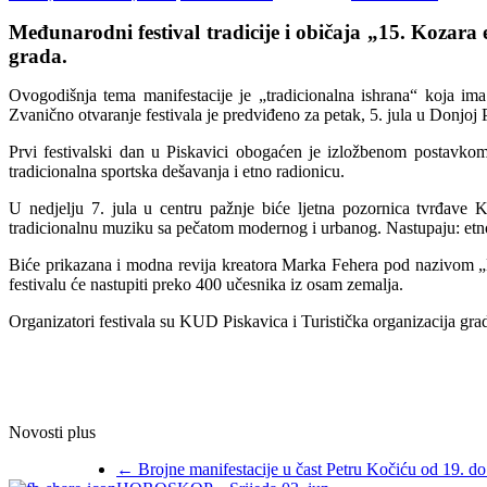
Međunarodni festival tradicije i običaja „15. Kozara e
grada.
Ovogodišnja tema manifestacije je „tradicionalna ishrana“ koja ima
Zvanično otvaranje festivala je predviđeno za petak, 5. jula u Donjoj
Prvi festivalski dan u Piskavici obogaćen je izložbenom postavko
tradicionalna sportska dešavanja i etno radionicu.
U nedjelju 7. jula u centru pažnje biće ljetna pozornica tvrđave 
tradicionalnu muziku sa pečatom modernog i urbanog. Nastupaju: etn
Biće prikazana i modna revija kreatora Marka Fehera pod nazivom „K
festivalu će nastupiti preko 400 učesnika iz osam zemalja.
Organizatori festivala su KUD Piskavica i Turistička organizacija gra
Novosti plus
←
Brojne manifestacije u čast Petru Kočiću od 19. do