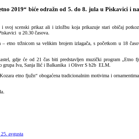
tno 2019“ biće odražn od 5. do 8. jula u Piskavici i na 
 i svoj scenski prikaz ali i izložbu koja prikazuje stari običaj po
 Piskavici u 20.30 časova.
m – etno tržnicom sa velikim brojem izlagača, s početkom u 18 časov
Kastel, gdje će od 21 čas biti predstavljen muzički program „Etno fj
o grupa Iva, Sanja Ilić i Balkanika i Oliver S b2b ELM.
ozara etno fjužn“ obogaćena tradicionalnim motivima i ornamentima r
da.
 25. avgusta