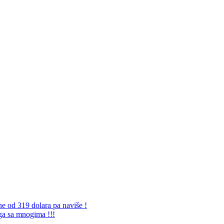
ne od 319 dolara pa naviše !
 ga sa mnogima !!!