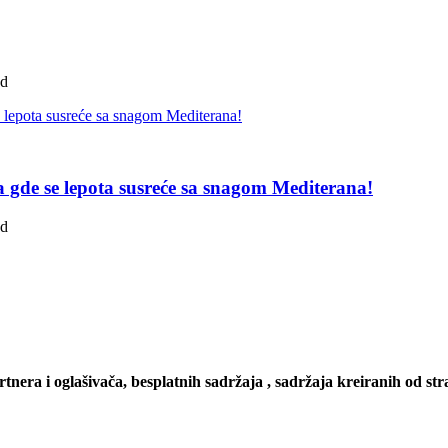
ad
pa gde se lepota susreće sa snagom Mediterana!
ad
artnera i oglašivača, besplatnih sadržaja , sadržaja kreiranih od stra