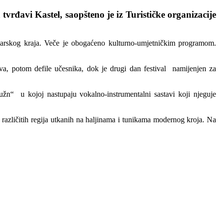
tvrđavi Kastel, saopšteno je iz Turističke organizacije
tkozarskog kraja. Veče je obogaćeno kulturno-umjetničkim programom.
a, potom defile učesnika, dok je drugi dan festival namijenjen za
užn“ u kojoj nastupaju vokalno-instrumentalni sastavi koji njeguje
azličitih regija utkanih na haljinama i tunikama modernog kroja. Na