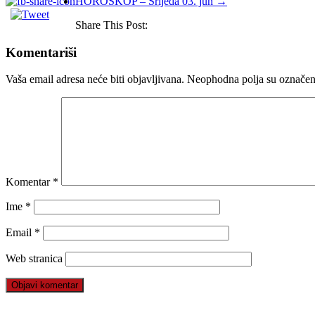
HOROSKOP – Srijeda 03. jun
→
Share This Post:
Komentariši
Vaša email adresa neće biti objavljivana.
Neophodna polja su označe
Komentar
*
Ime
*
Email
*
Web stranica