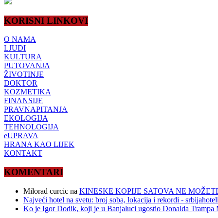
KORISNI LINKOVI
O NAMA
LJUDI
KULTURA
PUTOVANJA
ŽIVOTINJE
DOKTOR
KOZMETIKA
FINANSIJE
PRAVNAPITANJA
EKOLOGIJA
TEHNOLOGIJA
eUPRAVA
HRANA KAO LIJEK
KONTAKT
KOMENTARI
Milorad curcic
na
KINESKE KOPIJE SATOVA NE MOŽETE
Najveći hotel na svetu: broj soba, lokacija i rekordi - srbijahote
Ko je Igor Dodik, koji je u Banjaluci ugostio Donalda Trampa M