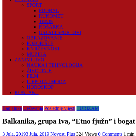
SPORT
FUDBAL
RUKOMET
TENIS
KOŠARKA
OSTALI SPORTOVI
OBRAZOVANJE
POZORIŠTE
KNJIŽEVNOST
MUZIKA
ZANIMLJIVO
NAUKA I TEHNOLOGIJA
ŽIVOTINJE
FILM
LJEPOTA I MODA
HOROSKOP
KONTAKT
Banjaluka
Dešavanja
Poslednje vijesti
TURIZAM
Balkanika, grupa Iva, “Etno fjužn” i boga
3 Jula, 2019
3 Jula, 2019
Novosti Plus
324 Views
0 Comments
1 min 