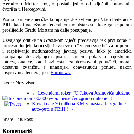
Aerodrom Mostar mogao postati jedno od ključnih prometnih
čvorišta u Hercegovini.
Pismo namjere američke kompanije dostavljeno je i Vladi Federacije
BiH, kao i nadležnom federalnom ministarstvu, koje ga je potom
proslijedilo Gradu Mostaru na dalje postupanje.
Usvajanje odluke na Gradskom vijeću predstavlja tek prvi korak u
procesu dodjele koncesije i svojevrsno “zeleno svjetlo” za pripremu
i raspisivanje međunarodnog javnog poziva. Iako je američka
kompanija dostavljanjem pisma namjere pokazala najozbiljniji
interes, ona će, kao i svi ostali zainteresovani ponuđači, morati
dostaviti zvaničnu i finansijski obavezujuću ponudu nakon
raspisivanja tendera, piše
Euronews.
izvor : Nezavisne
←
Legendarni roker: “U Jakova Jozinovića uloženo
100.000 evra, menadžer zgrnuo milione” !
Kuvajt daje 30 miliona KM za nastavak izgradnje
auto-puta u FBiH !
→
Share This Post:
Komentariši