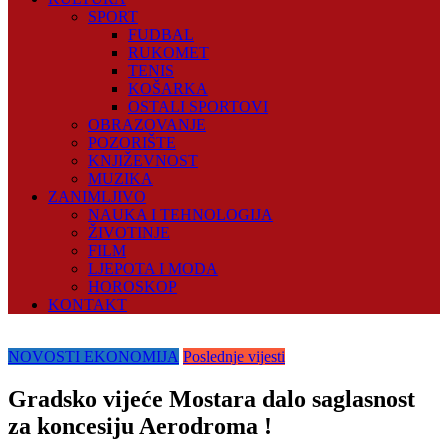
SPORT
FUDBAL
RUKOMET
TENIS
KOŠARKA
OSTALI SPORTOVI
OBRAZOVANJE
POZORIŠTE
KNJIŽEVNOST
MUZIKA
ZANIMLJIVO
NAUKA I TEHNOLOGIJA
ŽIVOTINJE
FILM
LJEPOTA I MODA
HOROSKOP
KONTAKT
NOVOSTI EKONOMIJA
Poslednje vijesti
Gradsko vijeće Mostara dalo saglasnost
za koncesiju Aerodroma !