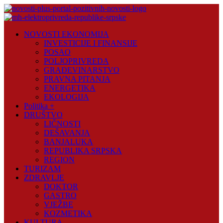
Skip
to
content
Novosti
NOVOSTI EKONOMIJA
Plus
INVESTICIJE I FINANSIJE
POSAO
Portal
POLJOPRIVREDA
pozitivnih
GRAĐEVINARSTVO
vijesti
PRAVNA PITANJA
ENERGETIKA
EKOLOGIJA
Politika +
DRUŠTVO
LIČNOSTI
DEŠAVANJA
BANJALUKA
REPUBLIKA SRPSKA
REGION
TURIZAM
ZDRAVLJE
DOKTOR
GASTRO
VJEŽBE
KOZMETIKA
KULTURA