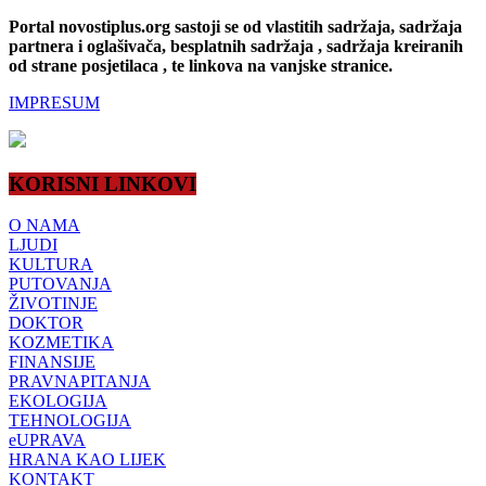
Portal novostiplus.org sastoji se od vlastitih sadržaja, sadržaja
partnera i oglašivača, besplatnih sadržaja , sadržaja kreiranih
od strane posjetilaca , te linkova na vanjske stranice.
IMPRESUM
KORISNI LINKOVI
O NAMA
LJUDI
KULTURA
PUTOVANJA
ŽIVOTINJE
DOKTOR
KOZMETIKA
FINANSIJE
PRAVNAPITANJA
EKOLOGIJA
TEHNOLOGIJA
eUPRAVA
HRANA KAO LIJEK
KONTAKT