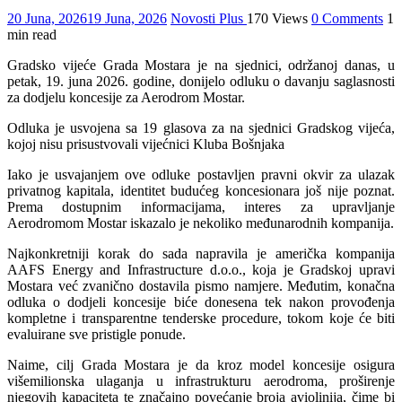
20 Juna, 2026
19 Juna, 2026
Novosti Plus
170 Views
0 Comments
1
min read
Gradsko vijeće Grada Mostara je na sjednici, održanoj danas, u
petak, 19. juna 2026. godine, donijelo odluku o davanju saglasnosti
za dodjelu koncesije za Aerodrom Mostar.
Odluka je usvojena sa 19 glasova za na sjednici Gradskog vijeća,
kojoj nisu prisustvovali vijećnici Kluba Bošnjaka
Iako je usvajanjem ove odluke postavljen pravni okvir za ulazak
privatnog kapitala, identitet budućeg koncesionara još nije poznat.
Prema dostupnim informacijama, interes za upravljanje
Aerodromom Mostar iskazalo je nekoliko međunarodnih kompanija.
Najkonkretniji korak do sada napravila je američka kompanija
AAFS Energy and Infrastructure d.o.o., koja je Gradskoj upravi
Mostara već zvanično dostavila pismo namjere. Međutim, konačna
odluka o dodjeli koncesije biće donesena tek nakon provođenja
kompletne i transparentne tenderske procedure, tokom koje će biti
evaluirane sve pristigle ponude.
Naime, cilj Grada Mostara je da kroz model koncesije osigura
višemilionska ulaganja u infrastrukturu aerodroma, proširenje
njegovih kapaciteta te značajno povećanje broja aviolinija, čime bi