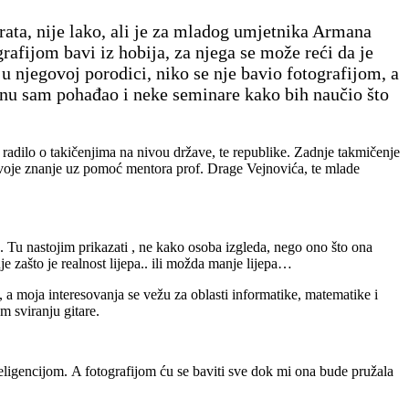
parata, nije lako, ali je za mladog umjetnika Armana
grafijom bavi iz hobija, za njega se može reći da je
u njegovoj porodici, niko se nje bavio fotografijom, a
enu sam pohađao i neke seminare kako bih naučio što
 radilo o takičenjima na nivou države, te republike. Zadnje takmičenje
svoje znanje uz pomoć mentora prof. Drage Vejnovića, te mlade
a. Tu nastojim prikazati , ne kako osoba izgleda, nego ono što ona
je zašto je realnost lijepa.. ili možda manje lijepa…
 a moja interesovanja se vežu za oblasti informatike, matematike i
m sviranju gitare.
eligencijom. A fotografijom ću se baviti sve dok mi ona bude pružala