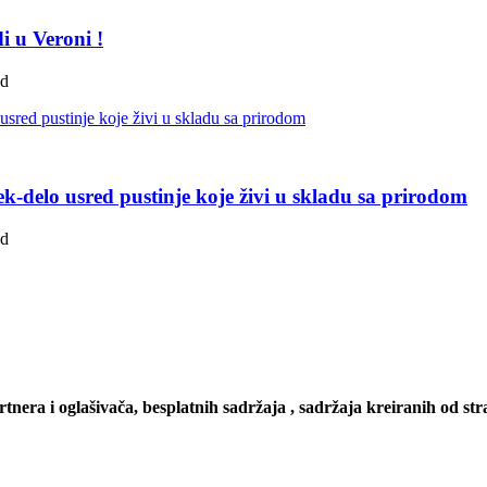
i u Veroni !
ad
k-delo usred pustinje koje živi u skladu sa prirodom
ad
artnera i oglašivača, besplatnih sadržaja , sadržaja kreiranih od stra