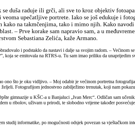
k se duša raduje ili grči, ali sve to kroz objektiv fotoa
i veoma upečatljive portrete. Iako se još edukuje i foto
en kako na takmčenjima, tako i mimo njih. Kako navodi 
 oblast. – Prve korake sam napravio sam, a u međuvrem
orstvom Sebastiana Zelića, kaže Armano.
obradovalo i podstaklo da nastavi i dalje sa svojim radom. – Većinom se
a?”, koja se emitovala na RTRS-u. Tu sam imao priliku da unaprijedim 
o ono što је оku vidljivo. – Moj odabir je većinom portretna fotografij
da željeli. Fotografijom jednostvno zabilježimo trenutak, koji nam pokazu
d Opšte gimnazije u KŠC-a u Banjaluci „Ivan Merc“. Odličan sam učenik,
dem u ribolov, uživam u prirodi, te slobodno vrijeme također posvećuje
šem studij informatike, po mogućnosti odsjek povezan sa vještačkom int