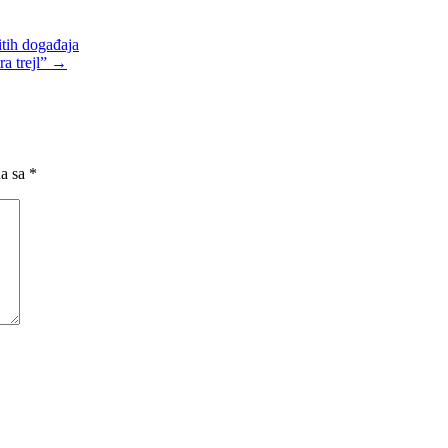
itih događaja
ra trejl”
→
na sa
*