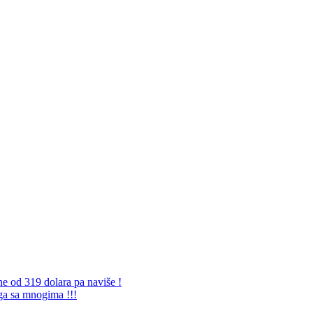
ne od 319 dolara pa naviše !
 ga sa mnogima !!!