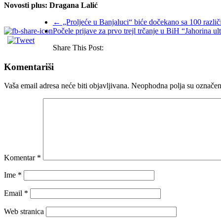
Novosti plus: Dragana Lalić
←
„Proljeće u Banjaluci“ biće dočekano sa 100 različ
Počele prijave za prvo trejl trčanje u BiH “Jahorina ult
Share This Post:
Komentariši
Vaša email adresa neće biti objavljivana.
Neophodna polja su označe
Komentar
*
Ime
*
Email
*
Web stranica