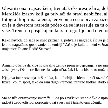
Uhvatiti onaj najsavršenij trenutak ekspresije lica, do
Merdžića izazov koji ga privlači da pravi neobične, al
fotograf koji ima talenta, jer veoma često biva zapaž
on je u devetom razredu počeo da se interesuje za tu
više. Trenutno posjećujem kurs fotografije pod ment
Kako navodi, do sada je imao priznanja, pohvala i nagrada, što ga je 
je bilo nagrađeno gostovanjem u emisiji “Zašto je kultura meni važn
umjetnice Tajane Dedić Starović.
Armano otkriva da kroz fotografiju želi da prenese osjećanja, a ne sam
zaista jeste. Oči i crte lica ne skrivaju ništa, čak i kada bismo to mož
Njegova interesovanja su šarolika, kao i hobiji. – Idem u treći razre
fizike. Volim sport, tako da sam dugo vremena trenirao fudbal. Rado i
Što se tiče obrazovanje imam želju da po završetku srednje škole upi
radost i zadovoljstvo, poručuje ovaj svestrani i talentovani učenik.