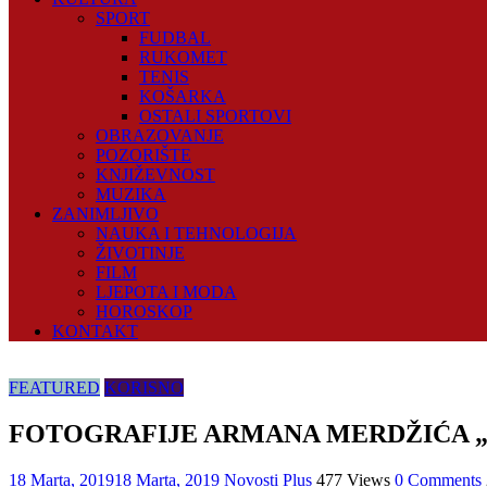
SPORT
FUDBAL
RUKOMET
TENIS
KOŠARKA
OSTALI SPORTOVI
OBRAZOVANJE
POZORIŠTE
KNJIŽEVNOST
MUZIKA
ZANIMLJIVO
NAUKA I TEHNOLOGIJA
ŽIVOTINJE
FILM
LJEPOTA I MODA
HOROSKOP
KONTAKT
FEATURED
KORISNO
FOTOGRAFIJE ARMANA MERDŽIĆA 
18 Marta, 2019
18 Marta, 2019
Novosti Plus
477 Views
0 Comments