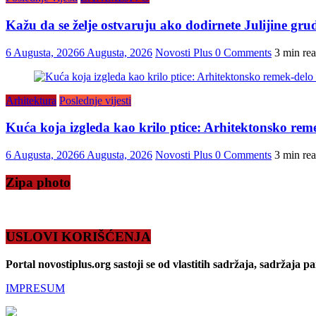
Kažu da se želje ostvaruju ako dodirnete Julijine grud
6 Augusta, 2026
6 Augusta, 2026
Novosti Plus
0 Comments
3 min re
Arhitektura
Poslednje vijesti
Kuća koja izgleda kao krilo ptice: Arhitektonsko reme
6 Augusta, 2026
6 Augusta, 2026
Novosti Plus
0 Comments
3 min re
Zipa photo
USLOVI KORIŠĆENJA
Portal novostiplus.org sastoji se od vlastitih sadržaja, sadržaja p
IMPRESUM