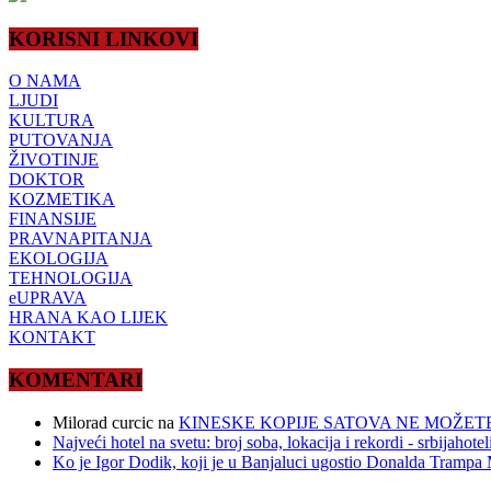
KORISNI LINKOVI
O NAMA
LJUDI
KULTURA
PUTOVANJA
ŽIVOTINJE
DOKTOR
KOZMETIKA
FINANSIJE
PRAVNAPITANJA
EKOLOGIJA
TEHNOLOGIJA
eUPRAVA
HRANA KAO LIJEK
KONTAKT
KOMENTARI
Milorad curcic
na
KINESKE KOPIJE SATOVA NE MOŽETE
Najveći hotel na svetu: broj soba, lokacija i rekordi - srbijahote
Ko je Igor Dodik, koji je u Banjaluci ugostio Donalda Trampa M