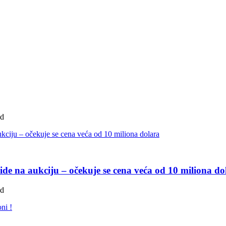
ad
de na aukciju – očekuje se cena veća od 10 miliona do
ad