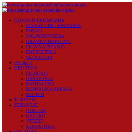
Skip
to
content
Novosti
NOVOSTI EKONOMIJA
Plus
INVESTICIJE I FINANSIJE
POSAO
Portal
POLJOPRIVREDA
pozitivnih
GRAĐEVINARSTVO
vijesti
PRAVNA PITANJA
ENERGETIKA
EKOLOGIJA
Politika +
DRUŠTVO
LIČNOSTI
DEŠAVANJA
BANJALUKA
REPUBLIKA SRPSKA
REGION
TURIZAM
ZDRAVLJE
DOKTOR
GASTRO
VJEŽBE
KOZMETIKA
KULTURA