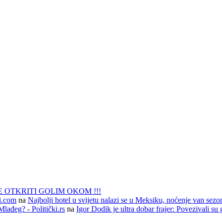
 OTKRITI GOLIM OKOM !!!
li.com
na
Najbolji hotel u svijetu nalazi se u Meksiku, noćenje van sezo
lađeg? - Politički.rs
na
Igor Dodik je ultra dobar frajer: Povezivali su