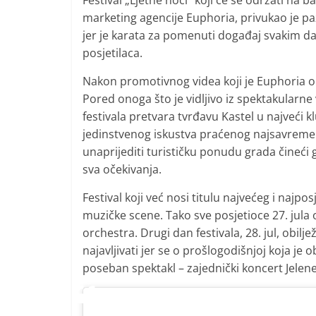
Festival „Ljetne noći“ koji će se održati na ba
i
marketing agencije Euphoria, privukao je pa
t
jer je karata za pomenuti događaj svakim d
i
posjetilaca.
v
Nakon promotivnog videa koji je Euphoria ob
n
Pored onoga što je vidljivo iz spektakularn
i
festivala pretvara tvrđavu Kastel u najveći 
h
jedinstvenog iskustva praćenog najsavremen
v
unaprijediti turističku ponudu grada čineći 
i
sva očekivanja.
j
Festival koji već nosi titulu najvećeg i najp
e
muzičke scene. Tako sve posjetioce 27. jula 
s
orchestra. Drugi dan festivala, 28. jul, ob
t
najavljivati jer se o prošlogodišnjoj koja je o
i
poseban spektakl – zajednički koncert Jelene