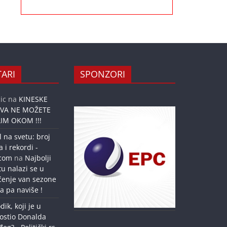
ARI
SPONZORI
ic
na
KINESKE
OVA NE MOŽETE
IM OKOM !!!
l na svetu: broj
a i rekordi -
.com
na
Najbolji
tu nalazi se u
ćenje van sezone
a pa naviše !
dik, koji je u
ostio Donalda