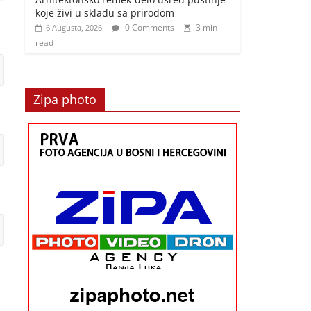
koje živi u skladu sa prirodom
0 Comments
3 min
6 Augusta, 2026
read
Zipa photo