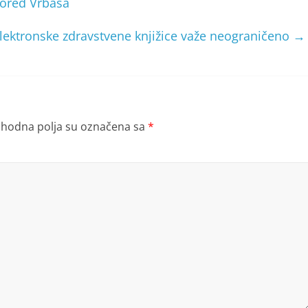
pored Vrbasa
lektronske zdravstvene knjižice važe neograničeno
→
hodna polja su označena sa
*