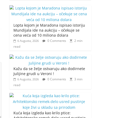
Lopta kojom je Maradona ispisao istoriju
Mundijala ide na aukciju – očekuje se
cena veća od 10 miliona dolara
0 Comments
2 min
6 Augusta, 2026
read
Kažu da se želje ostvaruju ako dodirnete
Julijine grudi u Veroni !
0 Comments
3 min
6 Augusta, 2026
read
Kuća koja izgleda kao krilo ptice:
Arhitektonsko remek-delo usred pustinje