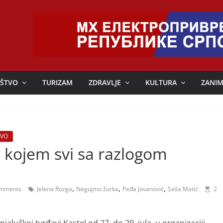
ŠTVO
TURIZAM
ZDRAVLJE
KULTURA
ZANIM
IVO
 o kojem svi sa razlogom
,
,
,
mments
Jelena Rozga
Negujmo žurka
Peđa Jovanović
Saša Matić
2