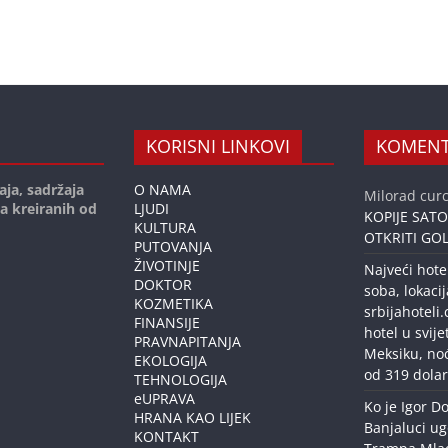
KORISNI LINKOVI
KOMENT
aja, sadržaja
O NAMA
Milorad curc
ja kreiranih od
LJUDI
KOPIJE SAT
KULTURA
OTKRITI GOL
PUTOVANJA
ŽIVOTINJE
Najveći hote
DOKTOR
soba, lokacij
KOZMETIKA
srbijahoteli
FINANSIJE
hotel u svije
PRAVNAPITANJA
Meksiku, no
EKOLOGIJA
od 319 dolar
TEHNOLOGIJA
eUPRAVA
Ko je Igor Do
HRANA KAO LIJEK
Banjaluci ug
KONTAKT