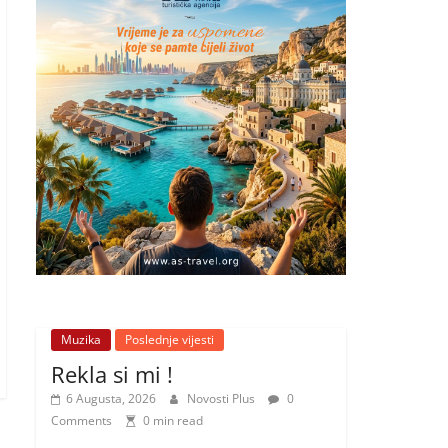
Muzika
Poslednje vijesti
Rekla si mi !
6 Augusta, 2026
Novosti Plus
0
Comments
0 min read