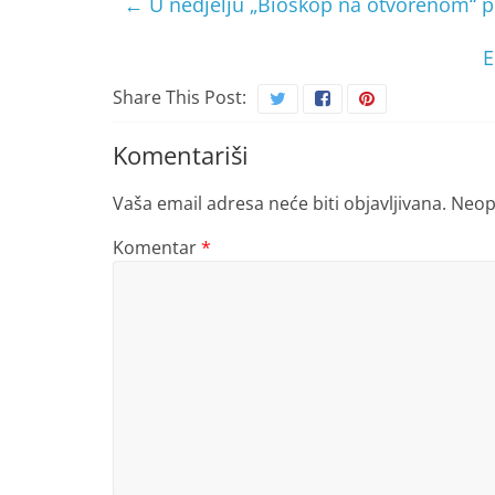
←
U nedjelju „Bioskop na otvorenom“ 
E
Share This Post:
Komentariši
Vaša email adresa neće biti objavljivana.
Neop
Komentar
*