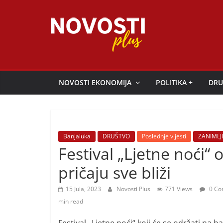
Skip
to
content
Novosti
Plus
NOVOSTI EKONOMIJA
POLITIKA +
DRU
P
o
r
Banjaluka
DRUŠTVO
Poslednje vijesti
ZANIMLJ
t
Festival „Ljetne noći“
a
pričaju sve bliži
l
p
15 Jula, 2023
Novosti Plus
771 Views
0 Co
o
min read
z