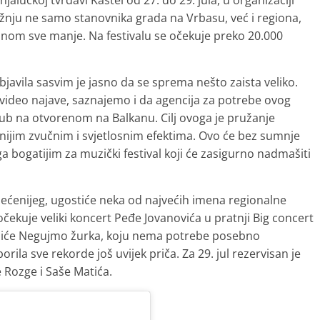
njalučkoj tvrđavi Kastel od 27. do 29. jula, u organizaciji
žnju ne samo stanovnika grada na Vrbasu, već i regiona,
anom sve manje. Na festivalu se očekuje preko 20.000
javila sasvim je jasno da se sprema nešto zaista veliko.
e video najave, saznajemo i da agencija za potrebe ovog
klub na otvorenom na Balkanu. Cilj ovoga je pružanje
ijim zvučnim i svjetlosnim efektima. Ovo će bez sumnje
ga bogatijim za muzički festival koji će zasigurno nadmašiti
osjećenijeg, ugostiće neka od najvećih imena regionalne
očekuje veliki koncert Peđe Jovanovića u pratnji Big concert
ilježiće Negujmo žurka, koju nema potrebe posebno
borila sve rekorde još uvijek priča. Za 29. jul rezervisan je
 Rozge i Saše Matića.