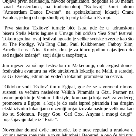
Objava prvih destinacija, navode organizatori, dogodila se 50 metara
iznad Amsterdama, na tradicionalnoj “Exitovoj” žurci tokom
“Amsterdam Dance Eventa”, na spektakularnoj lokaciji Crane
Faralda, jednoj od najuzbudljivijih party tačaka u Evropi.
“Prva stanica ‘Exitove’ turneje biće Istra, gde će u jadranskom
biseru Stella Maris lagune u Umagu biti održan ‘Sea Star’ festival.
Tokom godina, ovaj festival ugostio je velike svetske zvezde kao što
su The Prodigy, Wu-Tang Clan, Paul Kalkbrenner, Fatboy Slim,
Amelie Lens i Nina Kraviz, dok je za iduću godinu najavljeno do
sad najjače izdanje”, stoji dalje u saopštenju.
Jun mjesec započinje festivalom u Makedoniji, dok avgust donosi
festivalsku avanturu na više atraktivnih lokacija na Malti, u saradnji
sa G7 Events, jednim od vodećih lokalnih promotera na ostrvu.
“Oktobar vodi ‘Exitov’ tim u Egipat, gde će se savremeni ritmovi
susresti sa večnim nasleđem Velikih Piramida u Gizi. Partner na
ovom projektu je Venture Lifestyle, kompanija koja važi za vodećeg
promotera u Egiptu, a koja je do sada ispred piramida i na drugim
ekskluzivnim lokacijama u zemlji organizovala nastupe velikana kao
što su Solomun, Peggy Gou, Carl Cox, Anyma i mnogi drugi”,
pojašnjavaju dalje iz “Exita”.
Novembar donosi dvije metropole, koje nose reputaciju gradova u
kojima nema spavanja, a to su Mumbaj i Beograd, a ovo će biti prvi