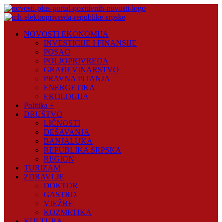
Skip
to
content
Novosti
NOVOSTI EKONOMIJA
Plus
INVESTICIJE I FINANSIJE
POSAO
Portal
POLJOPRIVREDA
pozitivnih
GRAĐEVINARSTVO
vijesti
PRAVNA PITANJA
ENERGETIKA
EKOLOGIJA
Politika +
DRUŠTVO
LIČNOSTI
DEŠAVANJA
BANJALUKA
REPUBLIKA SRPSKA
REGION
TURIZAM
ZDRAVLJE
DOKTOR
GASTRO
VJEŽBE
KOZMETIKA
KULTURA