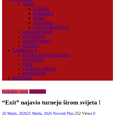
SPORT
FUDBAL
RUKOMET
TENIS
KOŠARKA
OSTALI SPORTOVI
OBRAZOVANJE
POZORIŠTE
KNJIŽEVNOST
MUZIKA
ZANIMLJIVO
NAUKA I TEHNOLOGIJA
ŽIVOTINJE
FILM
LJEPOTA I MODA
HOROSKOP
KONTAKT
Poslednje vijesti
ZABAVA
“Exit” najavio turneju širom svijeta !
26 Marta, 2026
25 Marta, 2026
Novosti Plus
252 Views
0