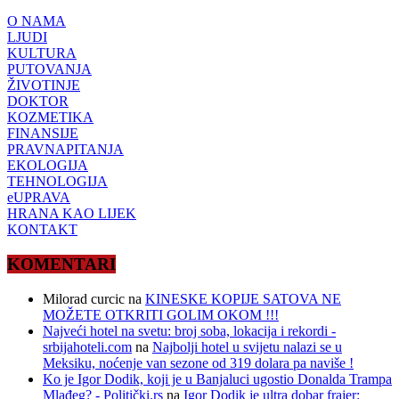
O NAMA
LJUDI
KULTURA
PUTOVANJA
ŽIVOTINJE
DOKTOR
KOZMETIKA
FINANSIJE
PRAVNAPITANJA
EKOLOGIJA
TEHNOLOGIJA
eUPRAVA
HRANA KAO LIJEK
KONTAKT
KOMENTARI
Milorad curcic
na
KINESKE KOPIJE SATOVA NE
MOŽETE OTKRITI GOLIM OKOM !!!
Najveći hotel na svetu: broj soba, lokacija i rekordi -
srbijahoteli.com
na
Najbolji hotel u svijetu nalazi se u
Meksiku, noćenje van sezone od 319 dolara pa naviše !
Ko je Igor Dodik, koji je u Banjaluci ugostio Donalda Trampa
Mlađeg? - Politički.rs
na
Igor Dodik je ultra dobar frajer: