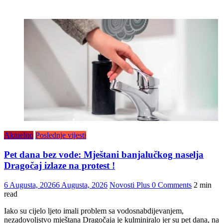
Aktuelno
Poslednje vijesti
Pet dana bez vode: Mještani banjalučkog naselja
Dragočaj izlaze na protest !
6 Augusta, 2026
6 Augusta, 2026
Novosti Plus
0 Comments
2 min
read
Iako su cijelo ljeto imali problem sa vodosnabdijevanjem,
nezadovoljstvo mještana Dragočaja je kulminiralo jer su pet dana, na