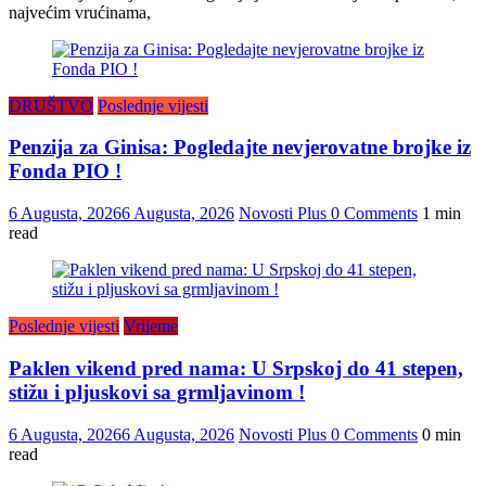
najvećim vrućinama,
DRUŠTVO
Poslednje vijesti
Penzija za Ginisa: Pogledajte nevjerovatne brojke iz
Fonda PIO !
6 Augusta, 2026
6 Augusta, 2026
Novosti Plus
0 Comments
1 min
read
Poslednje vijesti
Vrijeme
Paklen vikend pred nama: U Srpskoj do 41 stepen,
stižu i pljuskovi sa grmljavinom !
6 Augusta, 2026
6 Augusta, 2026
Novosti Plus
0 Comments
0 min
read