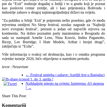
put da “Exit” realizuje događaj u Indiji i to u gradu koji je poznat
kao poslovni centar zemlje, ali i kao prijestonica Bolivuda i
industrije zabave u drugoj najmnogoljudnijoj državi na svijetu.
“Za publiku u Srbiji ‘Exit’ je pripremio nešto posebno, gde će među
rejverima omiljeni No Sleep festival, nosilac nagrade za ‘Najbolji
novi evropski festival’, prerasti u jedan od najvećih rejvova na
kontinentu. Na dobro poznatim party maratonima u Beogradu do
sada su nastupali Amelie Lens, Nina Kraviz, Indira Paganotto,
Bicep, Lee Burridge, I Hate Models, Artbat i brojni drugi”,
zaključuju iz “Exita”.
Više informacija o svakoj od destinacija, kao i o ostatku programa
svjetske turneje 2026, biće objavljeno u narednim periodu.
izvor : Nezavisne
←
Festival smijeha i zabave: Aprilili fest u Banjaluci
od 1. do 3. aprila !
Najhladnije mjesto na svijetu: Izmjerena -63 stepena
!
→
Share This Post:
Komentariši