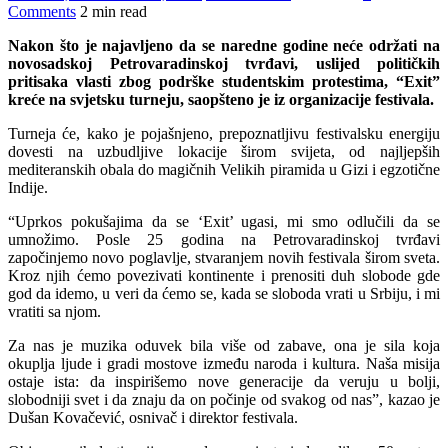
Comments
2 min read
Nakon što je najavljeno da se naredne godine neće održati na
novosadskoj Petrovaradinskoj tvrđavi, uslijed političkih
pritisaka vlasti zbog podrške studentskim protestima, “Exit”
kreće na svjetsku turneju, saopšteno je iz organizacije festivala.
Turneja će, kako je pojašnjeno, prepoznatljivu festivalsku energiju
dovesti na uzbudljive lokacije širom svijeta, od najljepših
mediteranskih obala do magičnih Velikih piramida u Gizi i egzotične
Indije.
“Uprkos pokušajima da se ‘Exit’ ugasi, mi smo odlučili da se
umnožimo. Posle 25 godina na Petrovaradinskoj tvrđavi
započinjemo novo poglavlje, stvaranjem novih festivala širom sveta.
Kroz njih ćemo povezivati kontinente i prenositi duh slobode gde
god da idemo, u veri da ćemo se, kada se sloboda vrati u Srbiju, i mi
vratiti sa njom.
Za nas je muzika oduvek bila više od zabave, ona je sila koja
okuplja ljude i gradi mostove između naroda i kultura. Naša misija
ostaje ista: da inspirišemo nove generacije da veruju u bolji,
slobodniji svet i da znaju da on počinje od svakog od nas”, kazao je
Dušan Kovačević, osnivač i direktor festivala.