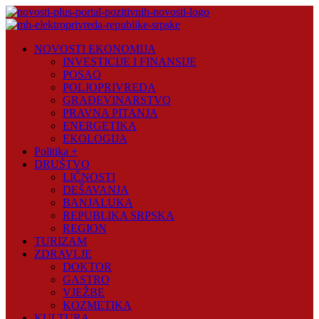
Skip
to
content
Novosti
NOVOSTI EKONOMIJA
Plus
INVESTICIJE I FINANSIJE
POSAO
Portal
POLJOPRIVREDA
pozitivnih
GRAĐEVINARSTVO
vijesti
PRAVNA PITANJA
ENERGETIKA
EKOLOGIJA
Politika +
DRUŠTVO
LIČNOSTI
DEŠAVANJA
BANJALUKA
REPUBLIKA SRPSKA
REGION
TURIZAM
ZDRAVLJE
DOKTOR
GASTRO
VJEŽBE
KOZMETIKA
KULTURA