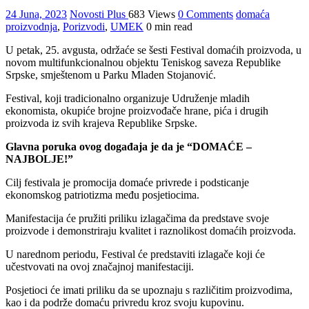
24 Juna, 2023
Novosti Plus
683 Views
0 Comments
domaća
proizvodnja
,
Porizvodi
,
UMEK
0 min read
U petak, 25. avgusta, održaće se šesti Festival domaćih proizvoda, u
novom multifunkcionalnou objektu Teniskog saveza Republike
Srpske, smještenom u Parku Mladen Stojanović.
Festival, koji tradicionalno organizuje Udruženje mladih
ekonomista, okupiće brojne proizvođače hrane, pića i drugih
proizvoda iz svih krajeva Republike Srpske.
Glavna poruka ovog događaja je da je “DOMAĆE –
NAJBOLJE!”
Cilj festivala je promocija domaće privrede i podsticanje
ekonomskog patriotizma među posjetiocima.
Manifestacija će pružiti priliku izlagačima da predstave svoje
proizvode i demonstriraju kvalitet i raznolikost domaćih proizvoda.
U narednom periodu, Festival će predstaviti izlagače koji će
učestvovati na ovoj značajnoj manifestaciji.
Posjetioci će imati priliku da se upoznaju s različitim proizvodima,
kao i da podrže domaću privredu kroz svoju kupovinu.