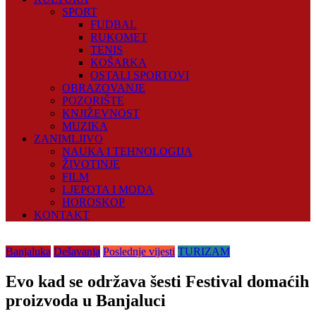
SPORT
FUDBAL
RUKOMET
TENIS
KOŠARKA
OSTALI SPORTOVI
OBRAZOVANJE
POZORIŠTE
KNJIŽEVNOST
MUZIKA
ZANIMLJIVO
NAUKA I TEHNOLOGIJA
ŽIVOTINJE
FILM
LJEPOTA I MODA
HOROSKOP
KONTAKT
Banjaluka
Dešavanja
Poslednje vijesti
TURIZAM
Evo kad se održava šesti Festival domaćih
proizvoda u Banjaluci