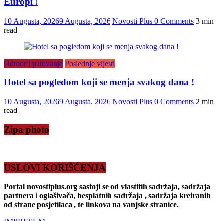
Europi !
10 Augusta, 2026
9 Augusta, 2026
Novosti Plus
0 Comments
3 min
read
Odmor i putovanje
Poslednje vijesti
Hotel sa pogledom koji se menja svakog dana !
10 Augusta, 2026
9 Augusta, 2026
Novosti Plus
0 Comments
2 min
read
Zipa photo
USLOVI KORIŠĆENJA
Portal novostiplus.org sastoji se od vlastitih sadržaja, sadržaja
partnera i oglašivača, besplatnih sadržaja , sadržaja kreiranih
od strane posjetilaca , te linkova na vanjske stranice.