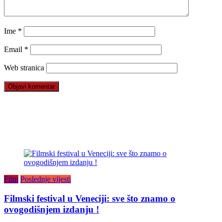
Ime
*
Email
*
Web stranica
Film
Poslednje vijesti
Filmski festival u Veneciji: sve što znamo o
ovogodišnjem izdanju !