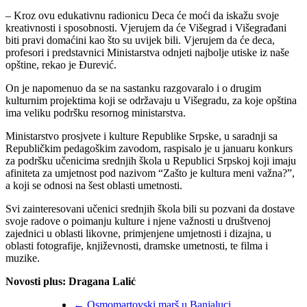
– Kroz ovu edukativnu radionicu Deca će moći da iskažu svoje
kreativnosti i sposobnosti. Vjerujem da će Višegrad i Višegrađani
biti pravi domaćini kao što su uvijek bili. Vjerujem da će deca,
profesori i predstavnici Ministarstva odnjeti najbolje utiske iz naše
opštine, rekao je Đurević.
On je napomenuo da se na sastanku razgovaralo i o drugim
kulturnim projektima koji se održavaju u Višegradu, za koje opština
ima veliku podršku resornog ministarstva.
Ministarstvo prosjvete i kulture Republike Srpske, u saradnji sa
Republičkim pedagoškim zavodom, raspisalo je u januaru konkurs
za podršku učenicima srednjih škola u Republici Srpskoj koji imaju
afiniteta za umjetnost pod nazivom “Zašto je kultura meni važna?”,
a koji se odnosi na šest oblasti umetnosti.
Svi zainteresovani učenici srednjih škola bili su pozvani da dostave
svoje radove o poimanju kulture i njene važnosti u društvenoj
zajednici u oblasti likovne, primjenjene umjetnosti i dizajna, u
oblasti fotografije, književnosti, dramske umetnosti, te filma i
muzike.
Novosti plus: Dragana Lalić
←
Osmomartovski marš u Banjaluci