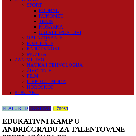
SPORT
FUDBAL
RUKOMET
TENIS
KOŠARKA
OSTALI SPORTOVI
OBRAZOVANJE
POZORIŠTE
KNJIŽEVNOST
MUZIKA
ZANIMLJIVO
NAUKA I TEHNOLOGIJA
ŽIVOTINJE
FILM
LJEPOTA I MODA
HOROSKOP
KONTAKT
FEATURED
KORISNO
Ličnosti
EDUKATIVNI KAMP U
ANDRIĆGRADU ZA TALENTOVANE