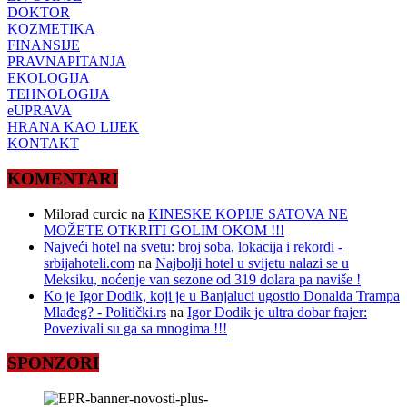
DOKTOR
KOZMETIKA
FINANSIJE
PRAVNAPITANJA
EKOLOGIJA
TEHNOLOGIJA
eUPRAVA
HRANA KAO LIJEK
KONTAKT
KOMENTARI
Milorad curcic
na
KINESKE KOPIJE SATOVA NE
MOŽETE OTKRITI GOLIM OKOM !!!
Najveći hotel na svetu: broj soba, lokacija i rekordi -
srbijahoteli.com
na
Najbolji hotel u svijetu nalazi se u
Meksiku, noćenje van sezone od 319 dolara pa naviše !
Ko je Igor Dodik, koji je u Banjaluci ugostio Donalda Trampa
Mlađeg? - Politički.rs
na
Igor Dodik je ultra dobar frajer:
Povezivali su ga sa mnogima !!!
SPONZORI