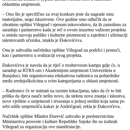
oblastima umjetnosti.
– Ono što je specifično za ovaj konkurs jeste da nagrade nisu
materijalne, nego iskustvene. Ove godine smo odlučili da se
obratimo opštini Višegrad i njenom rukovodstvu, da ih zamolimo za
saradnju i partnerstvo kada je reč o ovom izuzetno važnom projektu
u smislu razvoja publike i kulturne pismenosti u zajednici i afirmaciji
talentovanih učenika, istakla je Đakovićeva.
Ona je zahvalila načelniku opštine Višegrad na podršci i pomoći,
kao i partnerstvu u realizaciji ovog projekta.
Đakovićeva je navela da je riječ o trodnevnom kampu gdje će, u
saradnji sa RTRS-om i Akademijom umjetnosti Univerziteta u
Banjaluci, biti organizovana edukativna radionica za pobjednike
među srednjoškolcima u svim kategorijama u oblasti umjetnosti.
– Radionice će se snimati na raznim lokacijama, tako da će to biti
prilika da djeca nauče nešto novo, da steknu nova znanja i iskustva,
nove vještine u umjetnosti i stvaranju u jednoj sredini koja sama po
sebi odiše umjetnošću kakav je Andrićgrad, rekla je Đakovićeva.
Načelnik opštine Mladen Đurević zahvalio je predstavnicima
Ministarstva prosvete i kulture Republike Srpske što su izabrali
Višegrad za organizaciju ove manifestacije.