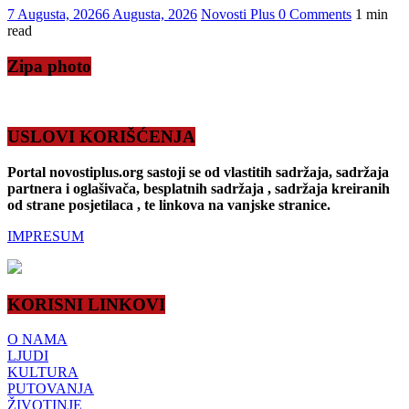
7 Augusta, 2026
6 Augusta, 2026
Novosti Plus
0 Comments
1 min
read
Zipa photo
USLOVI KORIŠĆENJA
Portal novostiplus.org sastoji se od vlastitih sadržaja, sadržaja
partnera i oglašivača, besplatnih sadržaja , sadržaja kreiranih
od strane posjetilaca , te linkova na vanjske stranice.
IMPRESUM
KORISNI LINKOVI
O NAMA
LJUDI
KULTURA
PUTOVANJA
ŽIVOTINJE