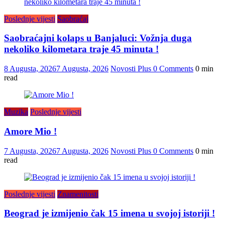
Poslednje vijesti
Saobraćaj
Saobraćajni kolaps u Banjaluci: Vožnja duga
nekoliko kilometara traje 45 minuta !
8 Augusta, 2026
7 Augusta, 2026
Novosti Plus
0 Comments
0 min
read
Muzika
Poslednje vijesti
Amore Mio !
7 Augusta, 2026
7 Augusta, 2026
Novosti Plus
0 Comments
0 min
read
Poslednje vijesti
Znamenitosti
Beograd je izmijenio čak 15 imena u svojoj istoriji !