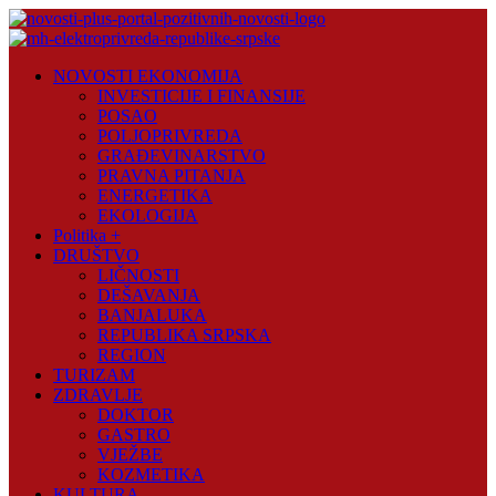
Skip
to
content
Novosti
NOVOSTI EKONOMIJA
Plus
INVESTICIJE I FINANSIJE
POSAO
Portal
POLJOPRIVREDA
pozitivnih
GRAĐEVINARSTVO
vijesti
PRAVNA PITANJA
ENERGETIKA
EKOLOGIJA
Politika +
DRUŠTVO
LIČNOSTI
DEŠAVANJA
BANJALUKA
REPUBLIKA SRPSKA
REGION
TURIZAM
ZDRAVLJE
DOKTOR
GASTRO
VJEŽBE
KOZMETIKA
KULTURA