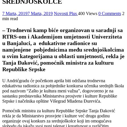
SREDNJOŠKOLCE
7 Marta, 2019
7 Marta, 2019
Novosti Plus
400 Views
0 Comments
2
min read
– Trodnevni kamp biće organizovan u saradnji sa
RTRS-om i Akademijom umjetnosti Univerziteta
u Banjaluci, a edukativne radionice su
namjenjene pobjednicima među srednjoškolcima
u svim kategorijama u oblasti umjetnosti, rekla je
Tanja Đaković, pomoćnik ministra za kulturu
Republike Srpske
U Andrićgradu će početkom aprila biti održana trodnevna
edukativna radionica za pobjednike konkursa učenika srednjih škola
pod nazivom “Zašto je kultura meni važna”, dogovoreno je na
sastanku predstavnika Ministarstva prosjvete i kulture Republike
Srpske i načelnika opštine Višegrad Mladena Đurevića.
Pomoćnik ministra za kulturu Republike Srpske Tanja Đaković
rekla je da Ministarstvo prosvjete i kulture već drugu godinu
organizuje ovaj konkurs za srednjoškolce koji im omogućava
slobodu da iskažu svoj puni talenat i kreativnost u različitim