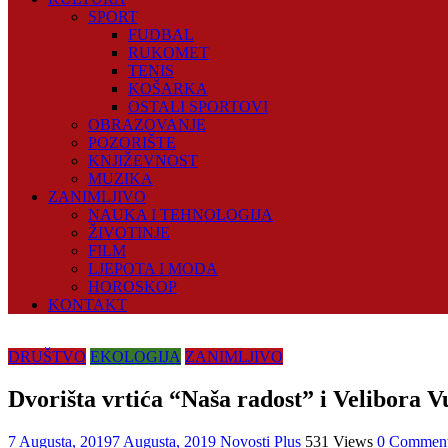
SPORT
FUDBAL
RUKOMET
TENIS
KOŠARKA
OSTALI SPORTOVI
OBRAZOVANJE
POZORIŠTE
KNJIŽEVNOST
MUZIKA
ZANIMLJIVO
NAUKA I TEHNOLOGIJA
ŽIVOTINJE
FILM
LJEPOTA I MODA
HOROSKOP
KONTAKT
DRUŠTVO
EKOLOGIJA
ZANIMLJIVO
Dvorišta vrtića “Naša radost” i Velibora V
7 Augusta, 2019
7 Augusta, 2019
Novosti Plus
531 Views
0 Commen