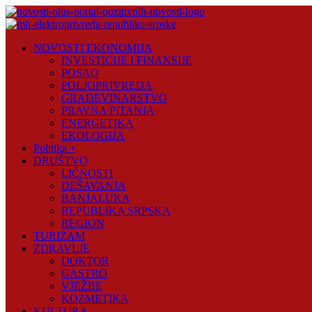
Skip
to
content
Novosti
NOVOSTI EKONOMIJA
Plus
INVESTICIJE I FINANSIJE
POSAO
Portal
POLJOPRIVREDA
pozitivnih
GRAĐEVINARSTVO
vijesti
PRAVNA PITANJA
ENERGETIKA
EKOLOGIJA
Politika +
DRUŠTVO
LIČNOSTI
DEŠAVANJA
BANJALUKA
REPUBLIKA SRPSKA
REGION
TURIZAM
ZDRAVLJE
DOKTOR
GASTRO
VJEŽBE
KOZMETIKA
KULTURA