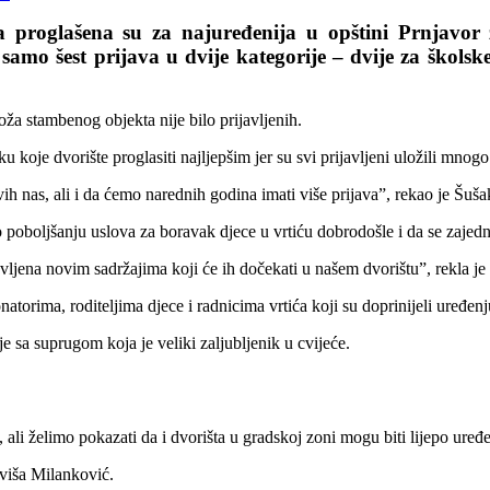
ća proglašena su za najuređenija u opštini Prnjavo
samo šest prijava u dvije kategorije – dvije za školsk
loža stambenog objekta nije bilo prijavljenih.
 koje dvorište proglasiti najljepšim jer su svi prijavljeni uložili mnogo
ih nas, ali i da ćemo narednih godina imati više prijava”, rekao je Šuša
o poboljšanju uslova za boravak djece u vrtiću dobrodošle i da se zaje
ševljena novim sadržajima koji će ih dočekati u našem dvorištu”, rekla je
torima, roditeljima djece i radnicima vrtića koji su doprinijeli uređenj
 sa suprugom koja je veliki zaljubljenik u cvijeće.
ali želimo pokazati da i dvorišta u gradskoj zoni mogu biti lijepo uređe
aviša Milanković.