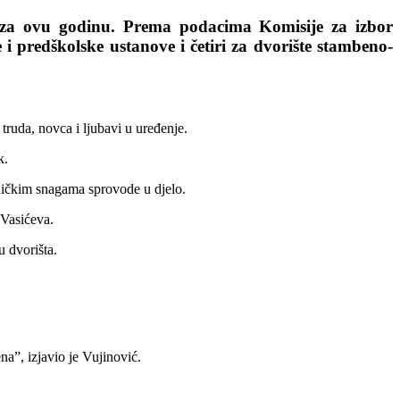
r za ovu godinu.
Prema podacima Komisije za izbor
e i predškolske ustanove i četiri za dvorište stambeno-
 truda, novca i ljubavi u uređenje.
k.
dničkim snagama sprovode u djelo.
 Vasićeva.
u dvorišta.
na”, izjavio je Vujinović.