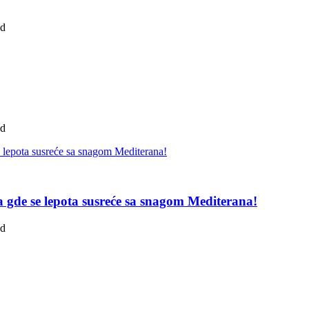
ad
ad
pa gde se lepota susreće sa snagom Mediterana!
ad