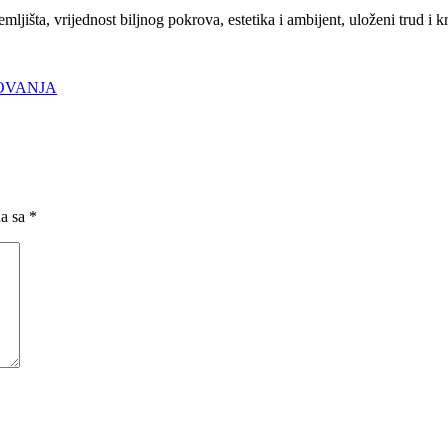
mljišta, vrijednost biljnog pokrova, estetika i ambijent, uloženi trud i k
ZOVANJA
na sa
*