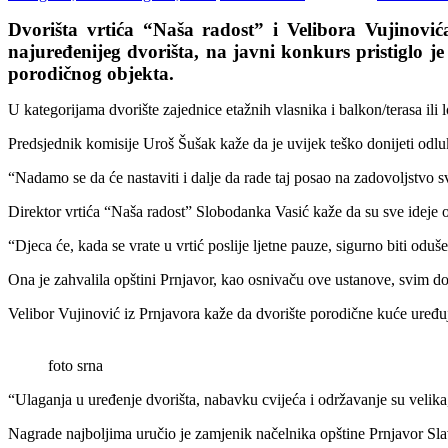
Dvorišta vrtića “Naša radost” i Velibora Vujinovi
najuređenijeg dvorišta, na javni konkurs pristiglo je 
porodičnog objekta.
U kategorijama dvorište zajednice etažnih vlasnika i balkon/terasa ili 
Predsjednik komisije Uroš Šušak kaže da je uvijek teško donijeti odluku
“Nadamo se da će nastaviti i dalje da rade taj posao na zadovoljstvo sv
Direktor vrtića “Naša radost” Slobodanka Vasić kaže da su sve ideje 
“Djeca će, kada se vrate u vrtić poslije ljetne pauze, sigurno biti odu
Ona je zahvalila opštini Prnjavor, kao osnivaču ove ustanove, svim dona
Velibor Vujinović iz Prnjavora kaže da dvorište porodične kuće uređuje
foto srna
“Ulaganja u uređenje dvorišta, nabavku cvijeća i održavanje su velika, 
Nagrade najboljima uručio je zamjenik načelnika opštine Prnjavor Sl