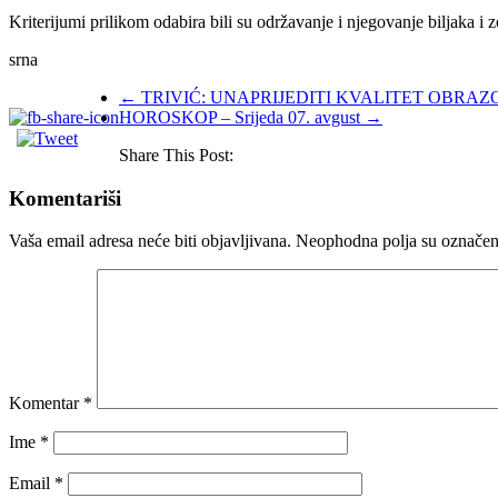
Kriterijumi prilikom odabira bili su održavanje i njegovanje biljaka i ze
srna
←
TRIVIĆ: UNAPRIJEDITI KVALITET OBRA
HOROSKOP – Srijeda 07. avgust
→
Share This Post:
Komentariši
Vaša email adresa neće biti objavljivana.
Neophodna polja su označe
Komentar
*
Ime
*
Email
*