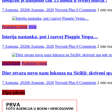
Beograd je izmijenio čak 15 imena u svojoj istoriji !
7 Augusta, 2026
6 Augusta, 2026
Novosti Plus
0 Comments
1 min re
Poslednje vijesti
Style
Istorija nastanka, put i razvoj Piaggio Vespa…
7 Augusta, 2026
6 Augusta, 2026
Novosti Plus
0 Comments
2 min re
Dom dizajn
Poslednje vijesti
Dior otvara novu oazu luksuza na Siciliji: skriveni s
7 Augusta, 2026
6 Augusta, 2026
Novosti Plus
0 Comments
2 min re
Zipa photo