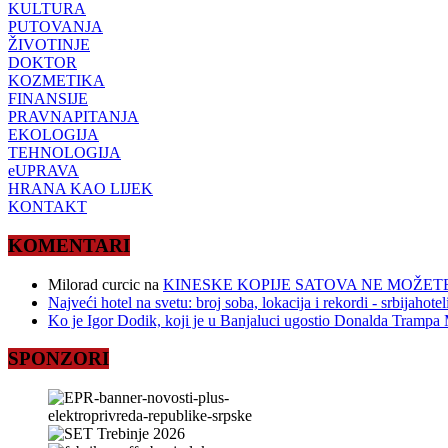
KULTURA
PUTOVANJA
ŽIVOTINJE
DOKTOR
KOZMETIKA
FINANSIJE
PRAVNAPITANJA
EKOLOGIJA
TEHNOLOGIJA
eUPRAVA
HRANA KAO LIJEK
KONTAKT
KOMENTARI
Milorad curcic
na
KINESKE KOPIJE SATOVA NE MOŽETE
Najveći hotel na svetu: broj soba, lokacija i rekordi - srbijahote
Ko je Igor Dodik, koji je u Banjaluci ugostio Donalda Trampa M
SPONZORI