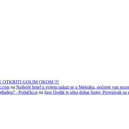
 OTKRITI GOLIM OKOM !!!
li.com
na
Najbolji hotel u svijetu nalazi se u Meksiku, noćenje van sezo
lađeg? - Politički.rs
na
Igor Dodik je ultra dobar frajer: Povezivali su