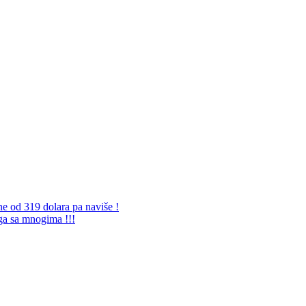
ne od 319 dolara pa naviše !
 ga sa mnogima !!!