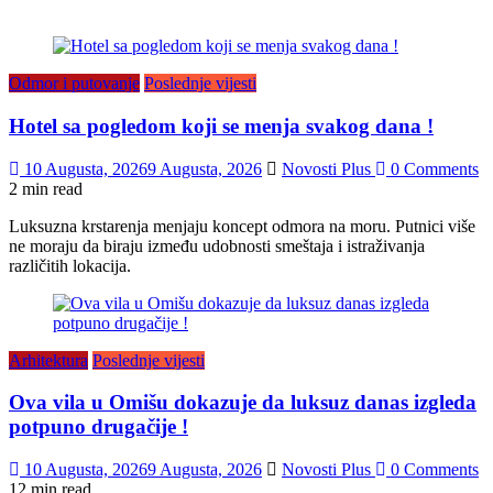
Odmor i putovanje
Poslednje vijesti
Hotel sa pogledom koji se menja svakog dana !
10 Augusta, 2026
9 Augusta, 2026
Novosti Plus
0 Comments
2 min read
Luksuzna krstarenja menjaju koncept odmora na moru. Putnici više
ne moraju da biraju između udobnosti smeštaja i istraživanja
različitih lokacija.
Arhitektura
Poslednje vijesti
Ova vila u Omišu dokazuje da luksuz danas izgleda
potpuno drugačije !
10 Augusta, 2026
9 Augusta, 2026
Novosti Plus
0 Comments
12 min read