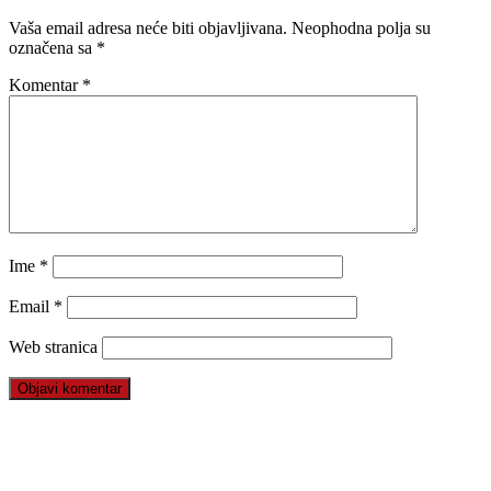
Vaša email adresa neće biti objavljivana.
Neophodna polja su
označena sa
*
Komentar
*
Ime
*
Email
*
Web stranica