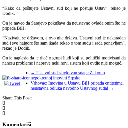
“Kako da poštujete Ustavni sud koji ne poštuje Ustav”, rekao je
Dodik.
On je naveo da Sarajevo pokušava da neustavno ovlada onim što ne
pripada BiH.
“Nazivaju se državom, a ovo nije država. Ustavni sud je nakaradan
sud i sve najgore što sam ikada rekao o tom sudu i sada ponavljam”,
rekao je Dodik.
On je naglasio da je riječ o grupi ljudi koji su politički motivisani da
nanesu probleme i naprave neki novi sistem koji ovdje nije moguć.
←
Ustavni sud stavio van snage Zakon​ o
nepokretnoj imovini Srpske
Vrhovac: Imovina u Ustavu BiH pripada entitetima,
neustavna odluka navodno Ustavnog suda!
→
Share This Post:
Komentariši