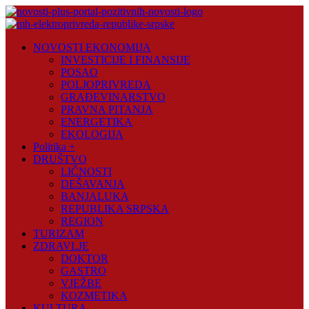
Skip
to
content
Novosti
NOVOSTI EKONOMIJA
Plus
INVESTICIJE I FINANSIJE
POSAO
Portal
POLJOPRIVREDA
pozitivnih
GRAĐEVINARSTVO
vijesti
PRAVNA PITANJA
ENERGETIKA
EKOLOGIJA
Politika +
DRUŠTVO
LIČNOSTI
DEŠAVANJA
BANJALUKA
REPUBLIKA SRPSKA
REGION
TURIZAM
ZDRAVLJE
DOKTOR
GASTRO
VJEŽBE
KOZMETIKA
KULTURA