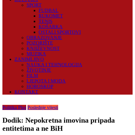
SPORT
FUDBAL
RUKOMET
TENIS
KOŠARKA
OSTALI SPORTOVI
OBRAZOVANJE
POZORIŠTE
KNJIŽEVNOST
MUZIKA
ZANIMLJIVO
NAUKA I TEHNOLOGIJA
ŽIVOTINJE
FILM
LJEPOTA I MODA
HOROSKOP
KONTAKT
Politika Plus
Poslednje vijesti
Dodik: Nepokretna imovina pripada
entitetima a ne BiH