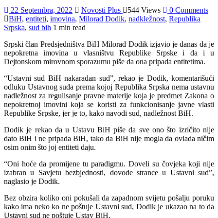
22 Septembra, 2022
Novosti Plus
544 Views
0 Comments
BiH
,
entiteti
,
imovina
,
Milorad Dodik
,
nadkležnost
,
Republika
Srpska
,
sud bih
1 min read
Srpski član Predsjedništva BiH Milorad Dodik izjavio je danas da je
nepokretna imovina u vlasništvu Republike Srpske i da i u
Dejtonskom mirovnom sporazumu piše da ona pripada entitetima.
“Ustavni sud BiH nakaradan sud”, rekao je Dodik, komentarišući
odluku Ustavnog suda prema kojoj Republika Srpska nema ustavnu
nadležnost za regulisanje pravne materije koja je predmet Zakona o
nepokretnoj imovini koja se koristi za funkcionisanje javne vlasti
Republike Srpske, jer je to, kako navodi sud, nadležnost BiH.
Dodik je rekao da u Ustavu BiH piše da sve ono što izričito nije
dato BiH i ne pripada BiH, tako da BiH nije mogla da ovlada ničim
osim onim što joj entiteti daju.
“Oni hoće da promijene tu paradigmu. Doveli su čovjeka koji nije
izabran u Savjetu bezbjednosti, dovode strance u Ustavni sud”,
naglasio je Dodik.
Bez obzira koliko oni pokušali da zapadnom svijetu pošalju poruku
kako ima neko ko ne poštuje Ustavni sud, Dodik je ukazao na to da
Ustavni sud ne poštuje Ustav BiH.