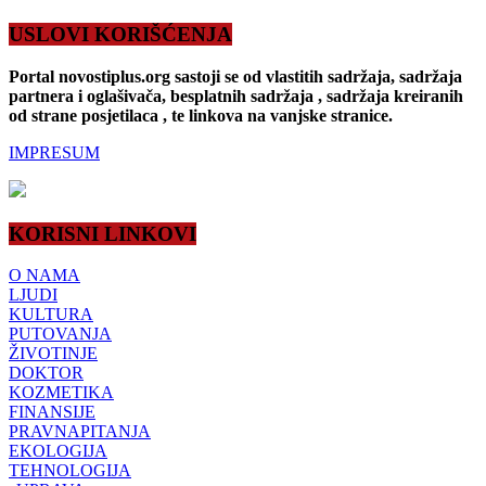
USLOVI KORIŠĆENJA
Portal novostiplus.org sastoji se od vlastitih sadržaja, sadržaja
partnera i oglašivača, besplatnih sadržaja , sadržaja kreiranih
od strane posjetilaca , te linkova na vanjske stranice.
IMPRESUM
KORISNI LINKOVI
O NAMA
LJUDI
KULTURA
PUTOVANJA
ŽIVOTINJE
DOKTOR
KOZMETIKA
FINANSIJE
PRAVNAPITANJA
EKOLOGIJA
TEHNOLOGIJA