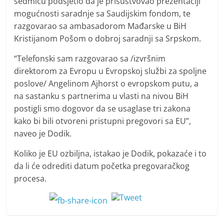
sedmicu podsjetio da je prisustvovao prezentaciji
mogućnosti saradnje sa Saudijskim fondom, te
razgovarao sa ambasadorom Mađarske u BiH
Kristijanom Pošom o dobroj saradnji sa Srpskom.
“Telefonski sam razgovarao sa /izvršnim
direktorom za Evropu u Evropskoj službi za spoljne
poslove/ Angelinom Ajhorst o evropskom putu, a
na sastanku s partnerima u vlasti na nivou BiH
postigli smo dogovor da se usaglase tri zakona
kako bi bili otvoreni pristupni pregovori sa EU”,
naveo je Dodik.
Koliko je EU ozbiljna, istakao je Dodik, pokazaće i to
da li će odrediti datum početka pregovaračkog
procesa.