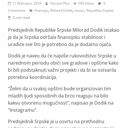
i
11 Februara, 2024
Novosti Plus
500 Views
0
t
,
,
,
Comments
finansije
Milorad Dodik
novac
Republika Srpska
i
0 min read
v
Predsjednik Republike Srpske Milorad Dodik istakao
n
je da je Srpska održala finansijsku stabilnost i
i
uradiće sve što je potrebno da je dodatno ojača.
h
Dodik je naveo da će najviše rukovodstvo Srpske u
v
narednom periodu obići sve gradove i opštine kako
i
bi bili podstaknuti važni projekti i da bi se ostvarila
j
potrebna koordinacija.
e
“Želim da u svakoj opštini bude organizovan tim
s
mladih ljudi sposobnih da brzo reaguju na bilo
t
kakvu otvorenu mogućnost”, napisao je Dodik na
i
“Instagramu”.
Predsjednik Srpske je u osvrtu na prethodnu