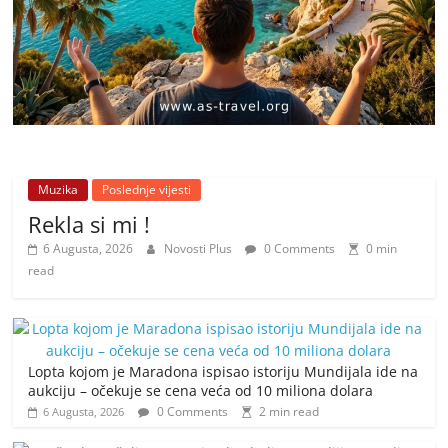
Muzika
Poslednje vijesti
Rekla si mi !
6 Augusta, 2026
Novosti Plus
0 Comments
0 min
read
Lopta kojom je Maradona ispisao istoriju Mundijala ide na
aukciju – očekuje se cena veća od 10 miliona dolara
0 Comments
2 min read
6 Augusta, 2026