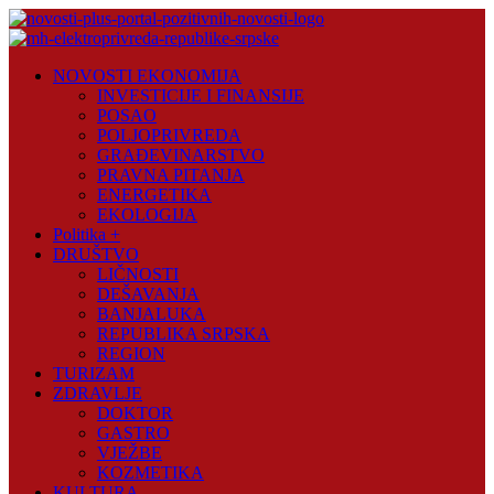
Skip
to
content
Novosti
NOVOSTI EKONOMIJA
Plus
INVESTICIJE I FINANSIJE
POSAO
Portal
POLJOPRIVREDA
pozitivnih
GRAĐEVINARSTVO
vijesti
PRAVNA PITANJA
ENERGETIKA
EKOLOGIJA
Politika +
DRUŠTVO
LIČNOSTI
DEŠAVANJA
BANJALUKA
REPUBLIKA SRPSKA
REGION
TURIZAM
ZDRAVLJE
DOKTOR
GASTRO
VJEŽBE
KOZMETIKA
KULTURA