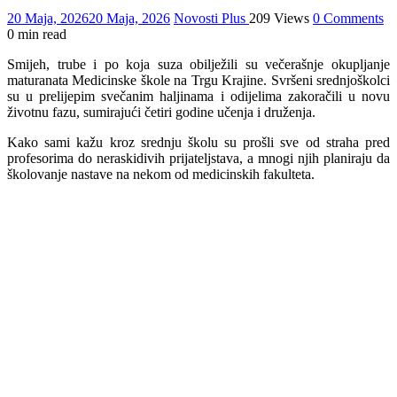
20 Maja, 2026
20 Maja, 2026
Novosti Plus
209 Views
0 Comments
0 min read
Smijeh, trube i po koja suza obilježili su večerašnje okupljanje
maturanata Medicinske škole na Trgu Krajine. Svršeni srednjoškolci
su u prelijepim svečanim haljinama i odijelima zakoračili u novu
životnu fazu, sumirajući četiri godine učenja i druženja.
Kako sami kažu kroz srednju školu su prošli sve od straha pred
profesorima do neraskidivih prijateljstava, a mnogi njih planiraju da
školovanje nastave na nekom od medicinskih fakulteta.