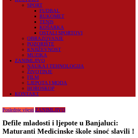
SPORT
FUDBAL
RUKOMET
TENIS
KOŠARKA
OSTALI SPORTOVI
OBRAZOVANJE
POZORIŠTE
KNJIŽEVNOST
MUZIKA
ZANIMLJIVO
NAUKA I TEHNOLOGIJA
ŽIVOTINJE
FILM
LJEPOTA I MODA
HOROSKOP
KONTAKT
Poslednje vijesti
ZANIMLJIVO
Defile mladosti i ljepote u Banjaluci:
Maturanti Medicinske škole sinoć slavili !