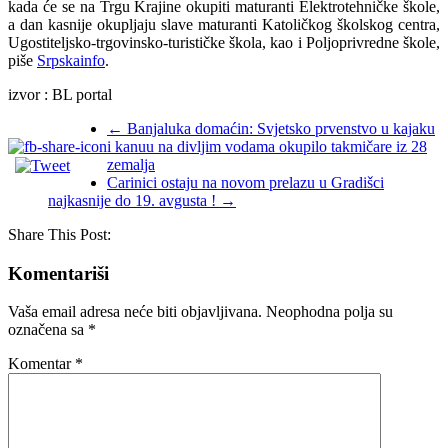
kada će se na Trgu Krajine okupiti maturanti Elektrotehničke škole,
a dan kasnije okupljaju slave maturanti Katoličkog školskog centra,
Ugostiteljsko-trgovinsko-turističke škola, kao i Poljoprivredne škole,
piše
Srpskainfo
.
izvor : BL portal
←
Banjaluka domaćin: Svjetsko prvenstvo u kajaku
i kanuu na divljim vodama okupilo takmičare iz 28
zemalja
Carinici ostaju na novom prelazu u Gradišci
najkasnije do 19. avgusta !
→
Share This Post:
Komentariši
Vaša email adresa neće biti objavljivana.
Neophodna polja su
označena sa
*
Komentar
*