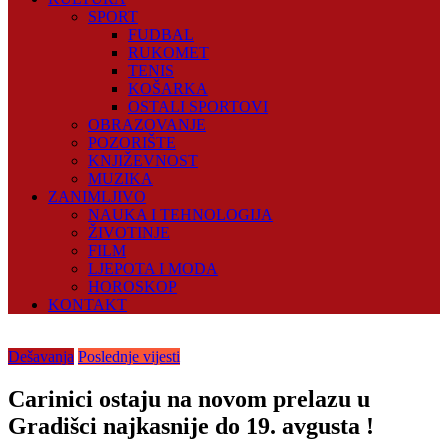
SPORT
FUDBAL
RUKOMET
TENIS
KOŠARKA
OSTALI SPORTOVI
OBRAZOVANJE
POZORIŠTE
KNJIŽEVNOST
MUZIKA
ZANIMLJIVO
NAUKA I TEHNOLOGIJA
ŽIVOTINJE
FILM
LJEPOTA I MODA
HOROSKOP
KONTAKT
Dešavanja
Poslednje vijesti
Carinici ostaju na novom prelazu u
Gradišci najkasnije do 19. avgusta !