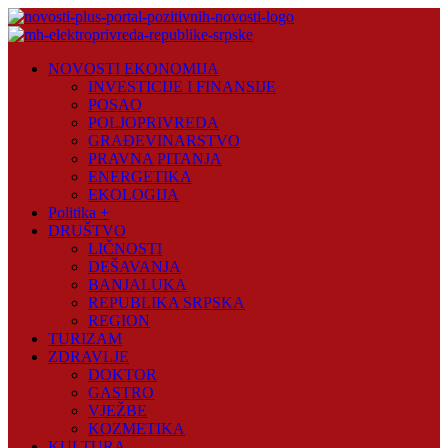
Skip
to
content
Novosti
NOVOSTI EKONOMIJA
Plus
INVESTICIJE I FINANSIJE
POSAO
Portal
POLJOPRIVREDA
pozitivnih
GRAĐEVINARSTVO
vijesti
PRAVNA PITANJA
ENERGETIKA
EKOLOGIJA
Politika +
DRUŠTVO
LIČNOSTI
DEŠAVANJA
BANJALUKA
REPUBLIKA SRPSKA
REGION
TURIZAM
ZDRAVLJE
DOKTOR
GASTRO
VJEŽBE
KOZMETIKA
KULTURA