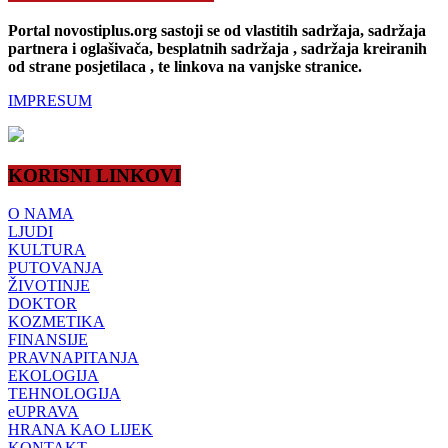
Portal novostiplus.org sastoji se od vlastitih sadržaja, sadržaja
partnera i oglašivača, besplatnih sadržaja , sadržaja kreiranih
od strane posjetilaca , te linkova na vanjske stranice.
IMPRESUM
KORISNI LINKOVI
O NAMA
LJUDI
KULTURA
PUTOVANJA
ŽIVOTINJE
DOKTOR
KOZMETIKA
FINANSIJE
PRAVNAPITANJA
EKOLOGIJA
TEHNOLOGIJA
eUPRAVA
HRANA KAO LIJEK
KONTAKT