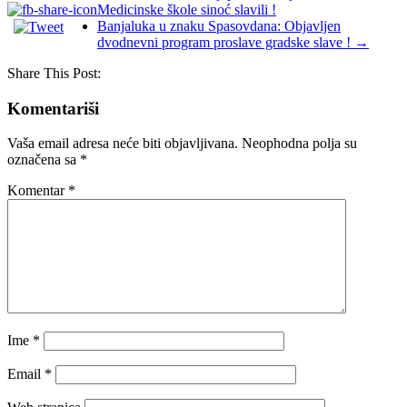
Medicinske škole sinoć slavili !
Banjaluka u znaku Spasovdana: Objavljen
dvodnevni program proslave gradske slave !
→
Share This Post:
Komentariši
Vaša email adresa neće biti objavljivana.
Neophodna polja su
označena sa
*
Komentar
*
Ime
*
Email
*