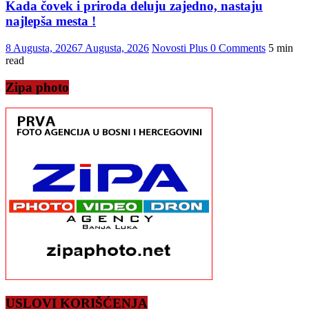
Kada čovek i priroda deluju zajedno, nastaju
najlepša mesta !
8 Augusta, 2026
7 Augusta, 2026
Novosti Plus
0 Comments
5 min
read
Zipa photo
USLOVI KORIŠĆENJA