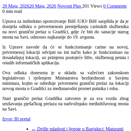
20 Maja, 2026
20 Maja, 2026
Novosti Plus
201 Views
0 Comments
0 min read
Uprava za indirektno oporezivanje BiH /UIO/ BiH saopštila je da je
donijela odluku o privremenom premještanju carinskih službenika
na novi granični prelaz u Gradišci, gdje će biti do sanacije starog
mosta na Savi, odnosno najkasnije do 19. avgusta.
Iz Uprave navode da će se funkcionisanje carine na novoj,
privremenoj lokaciji odvijati na isti način kako je funkcionisao na
dosadašnjoj lokaciji, uz primjenu postojeće šifre, službenog petata i
ostalih informatičkih aplikacija.
Ova odluka donesena je u skladu sa važećom zakonskom
legislativom i rješenjem Ministarstva bezbjednosti u Savjetu
ministara, kojim se određuje privremeni granični prelaz na lokaciji
novog mosta u Gradišci za međunarodni promet putnika i roba.
Stari granični prelaz Gradiška zatvoren je za sva vozila zbog
urušavanja pješačkog prelaza na nadvožnjaku međudržavnog mosta
na Savi.
Izvor: Bl portal
←
Defile mladosti i ljepote u Banjaluci: Maturanti