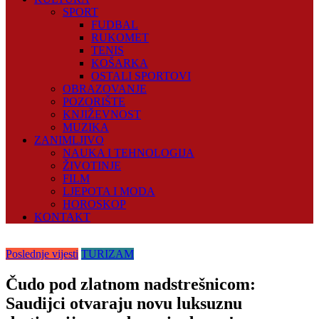
SPORT
FUDBAL
RUKOMET
TENIS
KOŠARKA
OSTALI SPORTOVI
OBRAZOVANJE
POZORIŠTE
KNJIŽEVNOST
MUZIKA
ZANIMLJIVO
NAUKA I TEHNOLOGIJA
ŽIVOTINJE
FILM
LJEPOTA I MODA
HOROSKOP
KONTAKT
Poslednje vijesti
TURIZAM
Čudo pod zlatnom nadstrešnicom:
Saudijci otvaraju novu luksuznu