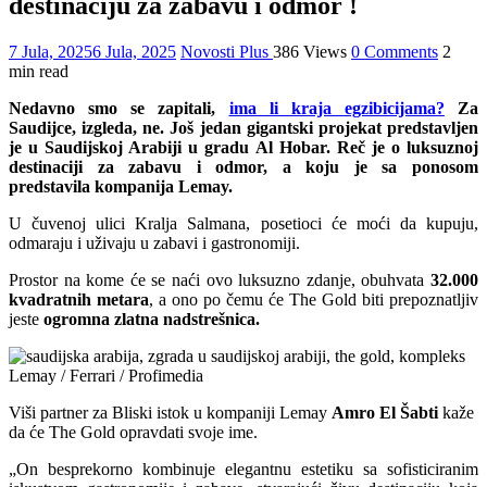
destinaciju za zabavu i odmor !
7 Jula, 2025
6 Jula, 2025
Novosti Plus
386 Views
0 Comments
2
min read
Nedavno smo se zapitali,
ima li kraja egzibicijama?
Za
Saudijce, izgleda, ne. Još jedan gigantski projekat predstavljen
je u Saudijskoj Arabiji u gradu Al Hobar. Reč je o luksuznoj
destinaciji za zabavu i odmor, a koju je sa ponosom
predstavila kompanija Lemay.
U čuvenoj ulici Kralja Salmana, posetioci će moći da kupuju,
odmaraju i uživaju u zabavi i gastronomiji.
Prostor na kome će se naći ovo luksuzno zdanje, obuhvata
32.000
kvadratnih metara
, a ono po čemu će The Gold biti prepoznatljiv
jeste
ogromna zlatna nadstrešnica.
Lemay / Ferrari / Profimedia
Viši partner za Bliski istok u kompaniji Lemay
Amro El Šabti
kaže
da će The Gold opravdati svoje ime.
„On besprekorno kombinuje elegantnu estetiku sa sofisticiranim