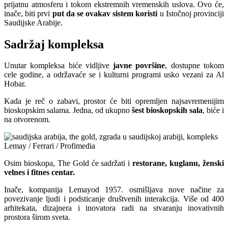
prijatnu atmosferu i tokom ekstremnih vremenskih uslova. Ovo će,
inače, biti prvi
put da se ovakav sistem koristi
u Istočnoj provinciji
Saudijske Arabije.
Sadržaj kompleksa
Unutar kompleksa biće vidljive
javne površine
, dostupne tokom
cele godine, a održavaće se i kulturni programi usko vezani za Al
Hobar.
Kada je reč o zabavi, prostor će biti opremljen najsavremenijim
bioskopskim salama. Jedna, od ukupno
šest bioskopskih sala
, biće i
na otvorenom.
Lemay / Ferrari / Profimedia
Osim bioskopa, The Gold će sadržati i
restorane, kuglanu, ženski
velnes i fitnes centar.
Inače, kompanija Lemayod 1957. osmišljava nove načine za
povezivanje ljudi i podsticanje društvenih interakcija. Više od 400
arhitekata, dizajnera i inovatora radi na stvaranju inovativnih
prostora širom sveta.