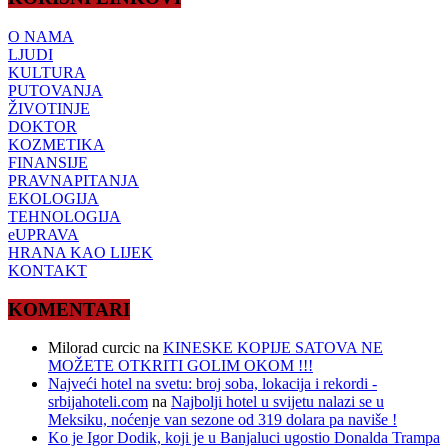
O NAMA
LJUDI
KULTURA
PUTOVANJA
ŽIVOTINJE
DOKTOR
KOZMETIKA
FINANSIJE
PRAVNAPITANJA
EKOLOGIJA
TEHNOLOGIJA
eUPRAVA
HRANA KAO LIJEK
KONTAKT
KOMENTARI
Milorad curcic
na
KINESKE KOPIJE SATOVA NE
MOŽETE OTKRITI GOLIM OKOM !!!
Najveći hotel na svetu: broj soba, lokacija i rekordi -
srbijahoteli.com
na
Najbolji hotel u svijetu nalazi se u
Meksiku, noćenje van sezone od 319 dolara pa naviše !
Ko je Igor Dodik, koji je u Banjaluci ugostio Donalda Trampa