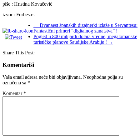
piše : Hristina Kovačević
izvor : Forbes.rs.
←
Dvanaest španskih dizajnerki izlaže u Servantesu:
Fantastični primeri “digitalnog zanatstva” !
Pogled u 800 milijardi dolara vredne, megalomanske
turističke planove Saudijske Arabije !
→
Share This Post:
Komentariši
Vaša email adresa neće biti objavljivana.
Neophodna polja su
označena sa
*
Komentar
*