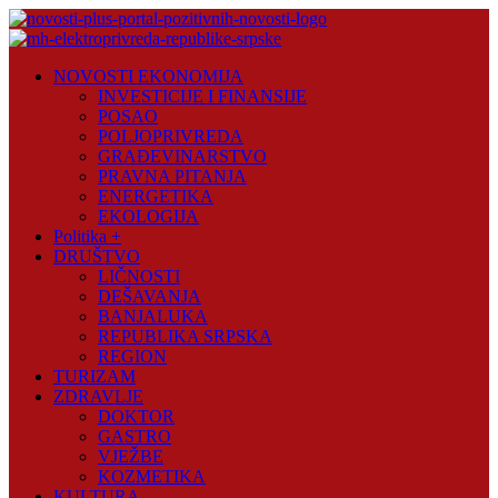
Skip
to
content
Novosti
NOVOSTI EKONOMIJA
Plus
INVESTICIJE I FINANSIJE
POSAO
Portal
POLJOPRIVREDA
pozitivnih
GRAĐEVINARSTVO
vijesti
PRAVNA PITANJA
ENERGETIKA
EKOLOGIJA
Politika +
DRUŠTVO
LIČNOSTI
DEŠAVANJA
BANJALUKA
REPUBLIKA SRPSKA
REGION
TURIZAM
ZDRAVLJE
DOKTOR
GASTRO
VJEŽBE
KOZMETIKA
KULTURA