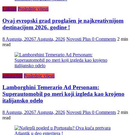
Luksuz
Poslednje vijesti
Ovaj evropski grad proglašen je najkreativnijom
destinacijom 2026. godine !
8 Augusta, 2026
7 Augusta, 2026
Novosti Plus
0 Comments
2 min
read
automobili
Poslednje vijesti
Lamborghini Temerario Ad Personam:
Superautomobil po meri koji izgleda kao krojeno
italijansko odelo
8 Augusta, 2026
7 Augusta, 2026
Novosti Plus
0 Comments
2 min
read