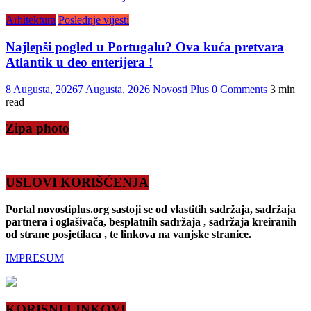
Arhitektura
Poslednje vijesti
Najlepši pogled u Portugalu? Ova kuća pretvara
Atlantik u deo enterijera !
8 Augusta, 2026
7 Augusta, 2026
Novosti Plus
0 Comments
3 min
read
Zipa photo
USLOVI KORIŠĆENJA
Portal novostiplus.org sastoji se od vlastitih sadržaja, sadržaja
partnera i oglašivača, besplatnih sadržaja , sadržaja kreiranih
od strane posjetilaca , te linkova na vanjske stranice.
IMPRESUM
KORISNI LINKOVI