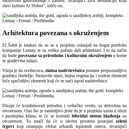
iskustvom gastronomije i zabave, stvarajući živu destinaciju koja
slavi kulturu Al Hobra“, ističe on.
Lemay / Ferrari / Profimedia
Arhitektura povezana s okruženjem
El Šabti je istakao da su se u projektu oslanjali na bogat portfolio
kompanije Lemay, te su veliku pažnju dali arhitekturi. I to na način
da bude
povezana sa prirodnim i kulturnim okruženjem
u kome
se građevina nalazi.
Vizija je da svetlucava,
zlatna nadrstrešnica
postane prepoznatljivo
gradsko obeležje. Stenovite staze, bujna vegetacija i vodeni elementi
biće upečatljivi elementi koji će se naći ispod nadstrešnice.
Lemay / Ferrari / Profimedia
Dizajn će kombinovati prirodno i veštačko svetlo, sa delovima na
otvorenom. Ono što je zanimljivo jeste da je u projektu uzeta u obzir
i pustinjska klima, te će se koristiti
hibridni sistem hlađenja
na
otvorenom. To znači da će u okviru prostora postojati
zeleni
trgovi
koji smanjuju efekat urbanih toplotnih ostrva, stvarajući