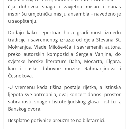
čija duhovna snaga i zavjetna misao i danas
inspirišu umjetničku misiju ansambla – navedeno je
u saopštenju.
Dodaju kako repertoar hora gradi most između
tradicije i savremenog izraza: od djela Stevana St.
Mokranjca, Vlade Miloševića i savremenih autora,
preko autorskih kompozicija Sergeja Vanjina, do
svjetske horske literature Baha, Mocarta, Elgara,
kao i ruske duhovne muzike Rahmanjinova i
Česnokova.
-U vremenu kada tišina postaje rijetka, a istinska
ljepota sve potrebnija, ovaj koncert donosi prostor
sabranosti, snage i čistote ljudskog glasa – ističu iz
Banskog dvora.
Besplatne pozivnice preuzmite na biletarnici.