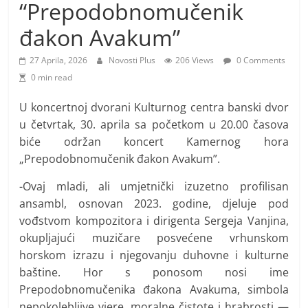
i
“Prepodobnomučenik
t
đakon Avakum”
i
v
27 Aprila, 2026
Novosti Plus
206 Views
0 Comments
0 min read
n
i
U koncertnoj dvorani Kulturnog centra banski dvor
h
u četvrtak, 30. aprila sa početkom u 20.00 časova
v
biće održan koncert Kamernog hora
i
„Prepodobnomučenik đakon Avakum”.
j
-Ovaj mladi, ali umjetnički izuzetno profilisan
e
ansambl, osnovan 2023. godine, djeluje pod
s
vođstvom kompozitora i dirigenta Sergeja Vanjina,
t
okupljajući muzičare posvećene vrhunskom
i
horskom izrazu i njegovanju duhovne i kulturne
baštine. Hor s ponosom nosi ime
Prepodobnomučenika đakona Avakuma, simbola
nepokolebljive vjere, moralne čistote i hrabrosti —