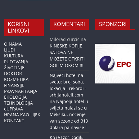
KORISNI
KOMENTARI
SPONZORI
LINKOVI
Milorad curcic
na
O NAMA
KINESKE KOPIJE
LJUDI
SATOVA NE
KULTURA
MOŽETE OTKRITI
PUTOVANJA
GOLIM OKOM !!!
ŽIVOTINJE
DOKTOR
Najveći hotel na
KOZMETIKA
svetu: broj soba,
FINANSIJE
lokacija i rekordi -
PRAVNAPITANJA
srbijahoteli.com
EKOLOGIJA
na
Najbolji hotel u
TEHNOLOGIJA
svijetu nalazi se u
eUPRAVA
Meksiku, noćenje
HRANA KAO LIJEK
KONTAKT
van sezone od 319
dolara pa naviše !
Ko je Igor Dodik,