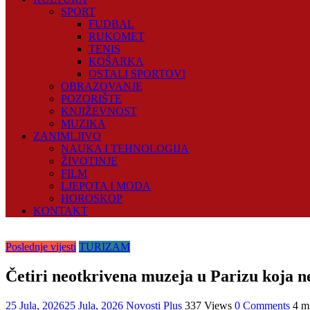
SPORT
FUDBAL
RUKOMET
TENIS
KOŠARKA
OSTALI SPORTOVI
OBRAZOVANJE
POZORIŠTE
KNJIŽEVNOST
MUZIKA
ZANIMLJIVO
NAUKA I TEHNOLOGIJA
ŽIVOTINJE
FILM
LJEPOTA I MODA
HOROSKOP
KONTAKT
Poslednje vijesti
TURIZAM
Četiri neotkrivena muzeja u Parizu koja ne
25 Jula, 2026
25 Jula, 2026
Novosti Plus
337 Views
0 Comments
4 m