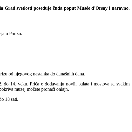
 da Grad svetlosti poseduje čuda poput Musée d’Orsay i naravno,
ja u Parizu.
Parizu od njegovog nastanka do današnjih dana.
12. do 14. veku. Priča o dodavanju novih palata i mostova sa svakim
pokriva muzej možete pronaći onlajn.
do 18 sati.