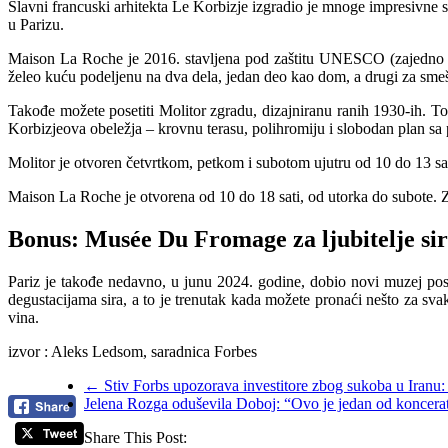
Slavni francuski arhitekta Le Korbizje izgradio je mnoge impresivne st
u Parizu.
Maison La Roche je 2016. stavljena pod zaštitu UNESCO (zajedno sa
želeo kuću podeljenu na dva dela, jedan deo kao dom, a drugi za smešt
Takođe možete posetiti Molitor zgradu, dizajniranu ranih 1930-ih. To
Korbizjeova obeležja – krovnu terasu, polihromiju i slobodan plan sa
Molitor je otvoren četvrtkom, petkom i subotom ujutru od 10 do 13 sat
Maison La Roche je otvorena od 10 do 18 sati, od utorka do subote. Za
Bonus: Musée Du Fromage za ljubitelje si
Pariz je takođe nedavno, u junu 2024. godine, dobio novi muzej pos
degustacijama sira, a to je trenutak kada možete pronaći nešto za svak
vina.
izvor : Aleks Ledsom, saradnica Forbes
←
Stiv Forbs upozorava investitore zbog sukoba u Iranu: 
Jelena Rozga oduševila Doboj: “Ovo je jedan od koncerat
Share This Post: