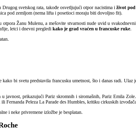
 Drugog svetskog rata, takođe osvetljujući otpor nacistima i
život po
ca pod zemljom (nema lifta i posetioci moraju biti dovoljno fit).
 otpora Žanu Mulenu, a mešovite stvarnosti nude uvid u svakodnevni ži
ije, letci i dnevni pregledi
kako je grad vraćen u francuske ruke
.
atan.
ako bi svetu predstavila francusku umetnost, što i danas radi. Ulaz je 
ma u javnost, prikazujući Pariz skromnih i siromašnih, Pariz Emila Zo
oji ili Fernanda Peleza La Parade des Humbles, kritiku cirkuskih izvođača
talne i neke privremene izložbe je besplatan.
 Roche