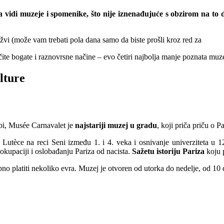
 vidi muzeje i spomenike, što nije iznenađujuće s obzirom na to
vi (može vam trebati pola dana samo da biste prošli kroz red za
čite bogate i raznovrsne načine – evo četiri najbolja manje poznata muze
lture
ebi, Musée Carnavalet je
najstariji muzej u gradu
, koji priča priču o 
a Lutèce na reci Seni između 1. i 4. veka i osnivanje univerziteta u 
 okupaciji i oslobađanju Pariza od nacista.
Sažetu istoriju Pariza
koju 
bno platiti nekoliko evra. Muzej je otvoren od utorka do nedelje, od 10 