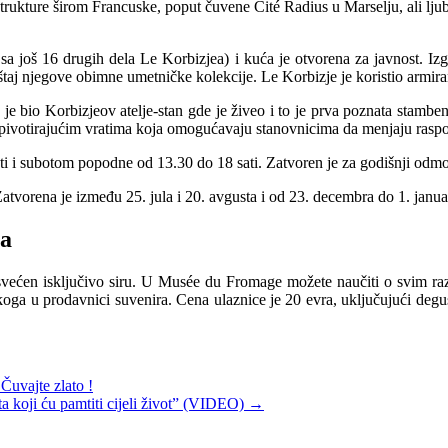
rukture širom Francuske, poput čuvene Cité Radius u Marselju, ali ljubi
 još 16 drugih dela Le Korbizjea) i kuća je otvorena za javnost. Izg
aj njegove obimne umetničke kolekcije. Le Korbizje je koristio armirani
 je bio Korbizjeov atelje-stan gde je živeo i to je prva poznata stam
 pivotirajućim vratima koja omogućavaju stanovnicima da menjaju raspor
i i subotom popodne od 13.30 do 18 sati. Zatvoren je za godišnji odmor
tvorena je između 25. jula i 20. avgusta i od 23. decembra do 1. janua
ra
većen isključivo siru. U Musée du Fromage možete naučiti o svim razli
oga u prodavnici suvenira. Cena ulaznice je 20 evra, uključujući degusta
Čuvajte zlato !
a koji ću pamtiti cijeli život” (VIDEO)
→