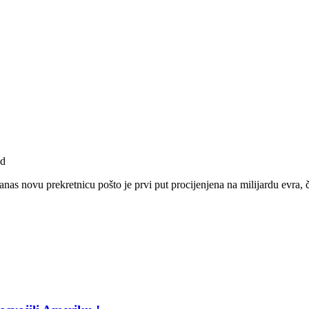
ad
as novu prekretnicu pošto je prvi put procijenjena na milijardu evra, 