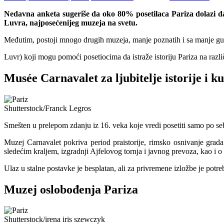
Nedavna anketa sugeriše da oko 80% posetilaca Pariza dolazi da
Luvra, najposećenijeg muzeja na svetu.
Međutim, postoji mnogo drugih muzeja, manje poznatih i sa manje guž
Luvr) koji mogu pomoći posetiocima da istraže istoriju Pariza na razli
Musée Carnavalet za ljubitelje istorije i ku
Shutterstock/Franck Legros
Smešten u prelepom zdanju iz 16. veka koje vredi posetiti samo po s
Muzej Carnavalet pokriva period praistorije, rimsko osnivanje grad
sledećim kraljem, izgradnji Ajfelovog tornja i javnog prevoza, kao i o
Ulaz u stalne postavke je besplatan, ali za privremene izložbe je potre
Muzej oslobođenja Pariza
Shutterstock/irena iris szewczyk