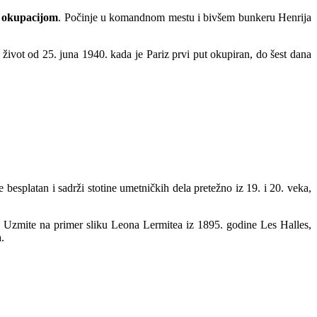
d okupacijom
. Počinje u komandnom mestu i bivšem bunkeru Henrija
vot od 25. juna 1940. kada je Pariz prvi put okupiran, do šest dana
besplatan i sadrži stotine umetničkih dela pretežno iz 19. i 20. veka,
le. Uzmite na primer sliku Leona Lermitea iz 1895. godine Les Halles,
.