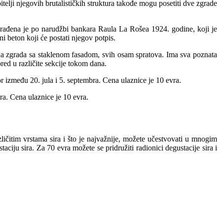
telji njegovih brutalističkih struktura takođe mogu posetiti dve zgrade
rađena je po narudžbi bankara Raula La Rošea 1924. godine, koji je
 beton koji će postati njegov potpis.
bena zgrada sa staklenom fasadom, svih osam spratova. Ima sva poznata
ed u različite sekcije tokom dana.
 između 20. jula i 5. septembra. Cena ulaznice je 10 evra.
ra. Cena ulaznice je 10 evra.
čitim vrstama sira i što je najvažnije, možete učestvovati u mnogim
ciju sira. Za 70 evra možete se pridružiti radionici degustacije sira i