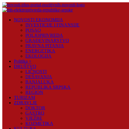
Skip
to
content
Novosti
NOVOSTI EKONOMIJA
Plus
INVESTICIJE I FINANSIJE
POSAO
Portal
POLJOPRIVREDA
pozitivnih
GRAĐEVINARSTVO
vijesti
PRAVNA PITANJA
ENERGETIKA
EKOLOGIJA
Politika +
DRUŠTVO
LIČNOSTI
DEŠAVANJA
BANJALUKA
REPUBLIKA SRPSKA
REGION
TURIZAM
ZDRAVLJE
DOKTOR
GASTRO
VJEŽBE
KOZMETIKA
KULTURA