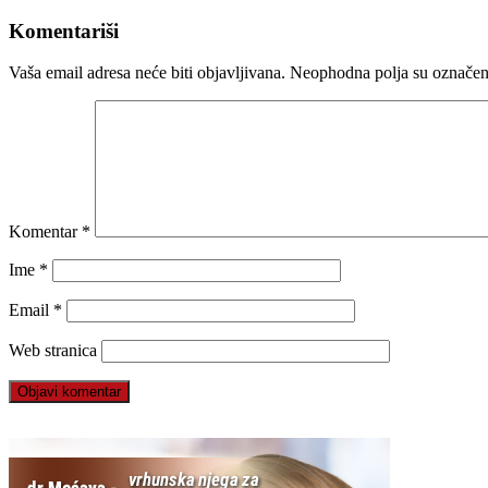
Komentariši
Vaša email adresa neće biti objavljivana.
Neophodna polja su označe
Komentar
*
Ime
*
Email
*
Web stranica