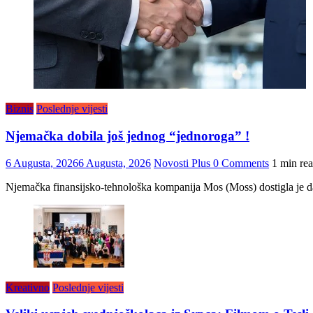
Biznis
Poslednje vijesti
Njemačka dobila još jednog “jednoroga” !
6 Augusta, 2026
6 Augusta, 2026
Novosti Plus
0 Comments
1 min re
Njemačka finansijsko-tehnološka kompanija Mos (Moss) dostigla je dan
Kreativno
Poslednje vijesti