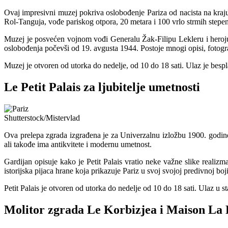
Ovaj impresivni muzej pokriva oslobođenje Pariza od nacista na kraju
Rol-Tanguja, vođe pariskog otpora, 20 metara i 100 vrlo strmih stepeni
Muzej je posvećen vojnom vođi Generalu Žak-Filipu Lekleru i heroju
oslobođenja počevši od 19. avgusta 1944. Postoje mnogi opisi, fotograf
Muzej je otvoren od utorka do nedelje, od 10 do 18 sati. Ulaz je bespl
Le Petit Palais za ljubitelje umetnosti
Shutterstock/Mistervlad
Ova prelepa zgrada izgrađena je za Univerzalnu izložbu 1900. godine k
ali takođe ima antikvitete i modernu umetnost.
Gardijan opisuje kako je Petit Palais vratio neke važne slike realiz
istorijska pijaca hrane koja prikazuje Pariz u svoj svojoj predivnoj b
Petit Palais je otvoren od utorka do nedelje od 10 do 18 sati. Ulaz u s
Molitor zgrada Le Korbizjea i Maison La