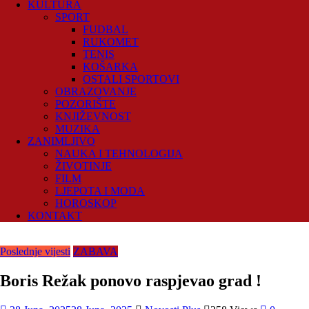
KULTURA
SPORT
FUDBAL
RUKOMET
TENIS
KOŠARKA
OSTALI SPORTOVI
OBRAZOVANJE
POZORIŠTE
KNJIŽEVNOST
MUZIKA
ZANIMLJIVO
NAUKA I TEHNOLOGIJA
ŽIVOTINJE
FILM
LJEPOTA I MODA
HOROSKOP
KONTAKT
Poslednje vijesti
ZABAVA
Boris Režak ponovo raspjevao grad !