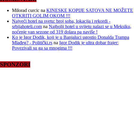
Milorad curcic
na
KINESKE KOPIJE SATOVA NE MOŽETE
OTKRITI GOLIM OKOM !!!
Najveći hotel na svetu: broj soba, lokacija i rekordi -
srbijahoteli.com
na
Najbolji hotel u svijetu nalazi se u Meksiku,
noćenje van sezone od 319 dolara pa naviše !
Ko je Igor Dodik, koji je u Banjaluci ugostio Donalda Trampa
Mlađeg? - Politički.rs
na
Igor Dodik je ultra dobar frajer:
Povezivali su ga sa mnogima !!!
SPONZORI