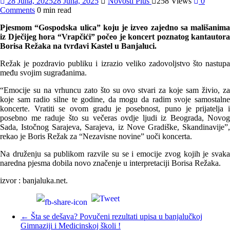
28 Juna, 2025
28 Juna, 2025
Novosti Plus
258 Views
0
Comments
0 min read
Pjesmom “Gospodska ulica” koju je izveo zajedno sa mališanima
iz Dječijeg hora “Vrapčići” počeo je koncert poznatog kantautora
Borisa Režaka na tvrđavi Kastel u Banjaluci.
Režak je pozdravio publiku i izrazio veliko zadovoljstvo što nastupa
među svojim sugrađanima.
“Emocije su na vrhuncu zato što su ovo stvari za koje sam živio, za
koje sam radio silne te godine, da mogu da radim svoje samostalne
koncerte. Vratiti se ovom gradu je posebnost, puno je prijatelja i
posebno me raduje što su večeras ovdje ljudi iz Beograda, Novog
Sada, Istočnog Sarajeva, Sarajeva, iz Nove Gradiške, Skandinavije”,
rekao je Boris Režak za “Nezavisne novine” uoči koncerta.
Na druženju sa publikom razvile su se i emocije zvog kojih je svaka
naredna pjesma dobila novo značenje u interpretaciji Borisa Režaka.
izvor : banjaluka.net.
←
Šta se dešava? Povučeni rezultati upisa u banjalučkoj
Gimnaziji i Medicinskoj školi !