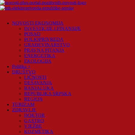
Skip
to
content
Novosti
Plus
NOVOSTI EKONOMIJA
INVESTICIJE I FINANSIJE
Portal
POSAO
pozitivnih
POLJOPRIVREDA
vijesti
GRAĐEVINARSTVO
PRAVNA PITANJA
ENERGETIKA
EKOLOGIJA
Politika +
DRUŠTVO
LIČNOSTI
DEŠAVANJA
BANJALUKA
REPUBLIKA SRPSKA
REGION
TURIZAM
ZDRAVLJE
DOKTOR
GASTRO
VJEŽBE
KOZMETIKA