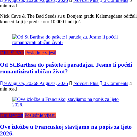
9 Augusta, 2026
8 Augusta, 2026
Novosti Plus
0 Comments
5
min read
Nick Cave & The Bad Seeds su u Donjem gradu Kalemegdana održali
koncert koji je pred skoro 10.000 ljudi još
DRUŠTVO
Poslednje vijesti
Od St.Barthsa do paštete i paradajza. Jesmo li počeli
romantizirati običan život?
9 Augusta, 2026
8 Augusta, 2026
Novosti Plus
0 Comments
4
min read
Književnost
Poslednje vijesti
Ove izložbe u Francuskoj stavljamo na popis za ljeto
2026.