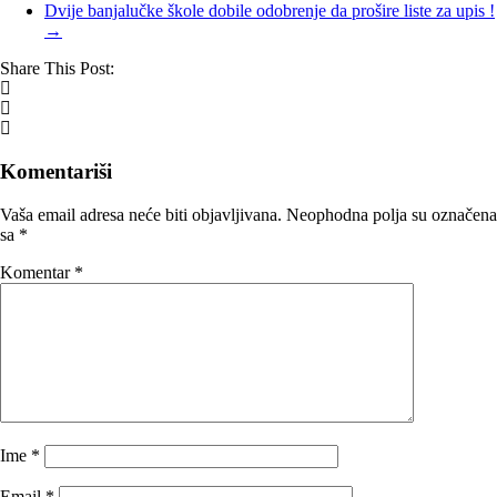
Dvije banjalučke škole dobile odobrenje da prošire liste za upis !
→
Share This Post:
Komentariši
Vaša email adresa neće biti objavljivana.
Neophodna polja su označena
sa
*
Komentar
*
Ime
*
Email
*