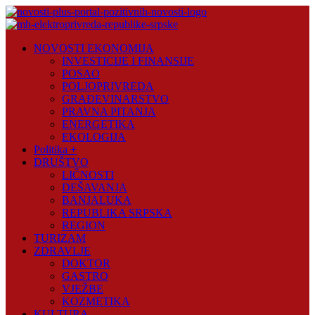
Skip
to
content
Novosti
NOVOSTI EKONOMIJA
Plus
INVESTICIJE I FINANSIJE
POSAO
Portal
POLJOPRIVREDA
pozitivnih
GRAĐEVINARSTVO
vijesti
PRAVNA PITANJA
ENERGETIKA
EKOLOGIJA
Politika +
DRUŠTVO
LIČNOSTI
DEŠAVANJA
BANJALUKA
REPUBLIKA SRPSKA
REGION
TURIZAM
ZDRAVLJE
DOKTOR
GASTRO
VJEŽBE
KOZMETIKA
KULTURA