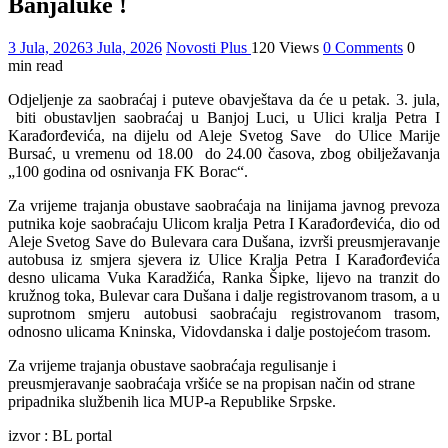
Banjaluke !
3 Jula, 2026
3 Jula, 2026
Novosti Plus
120 Views
0 Comments
0
min read
Odjeljenje za saobraćaj i puteve obavještava da će u petak. 3. jula,
biti obustavljen saobraćaj u Banjoj Luci, u Ulici kralja Petra I
Karađorđevića, na dijelu od Aleje Svetog Save do Ulice Marije
Bursać, u vremenu od 18.00 do 24.00 časova, zbog obilježavanja
„100 godina od osnivanja FK Borac“.
Za vrijeme trajanja obustave saobraćaja na linijama javnog prevoza
putnika koje saobraćaju Ulicom kralja Petra I Karađorđevića, dio od
Aleje Svetog Save do Bulevara cara Dušana, izvrši preusmjeravanje
autobusa iz smjera sjevera iz Ulice Kralja Petra I Karađorđevića
desno ulicama Vuka Karadžića, Ranka Šipke, lijevo na tranzit do
kružnog toka, Bulevar cara Dušana i dalje registrovanom trasom, a u
suprotnom smjeru autobusi saobraćaju registrovanom trasom,
odnosno ulicama Kninska, Vidovdanska i dalje postojećom trasom.
Za vrijeme trajanja obustave saobraćaja regulisanje i
preusmjeravanje saobraćaja vršiće se na propisan način od strane
pripadnika službenih lica MUP-a Republike Srpske.
izvor : BL portal