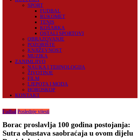
SPORT
FUDBAL
RUKOMET
TENIS
KOŠARKA
OSTALI SPORTOVI
OBRAZOVANJE
POZORIŠTE
KNJIŽEVNOST
MUZIKA
ZANIMLJIVO
NAUKA I TEHNOLOGIJA
ŽIVOTINJE
FILM
LJEPOTA I MODA
HOROSKOP
KONTAKT
Fudbal
Poslednje vijesti
Borac proslavlja 100 godina postojanja:
Sutra obustava saobraćaja u ovom dijelu