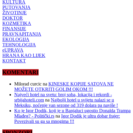
KULTURA
PUTOVANJA
ŽIVOTINJE
DOKTOR
KOZMETIKA
FINANSIJE
PRAVNAPITANJA
EKOLOGIJA
TEHNOLOGIJA
eUPRAVA
HRANA KAO LIJEK
KONTAKT
KOMENTARI
Milorad curcic
na
KINESKE KOPIJE SATOVA NE
MOŽETE OTKRITI GOLIM OKOM !!!
Najveći hotel na svetu: broj soba, lokacija i rekordi -
srbijahoteli.com
na
Najbolji hotel u svijetu nalazi se u
Meksiku, noćenje van sezone od 319 dolara pa naviše !
Ko je Igor Dodik, koji je u Banjaluci ugostio Donalda Trampa
Mlađeg? - Politički.rs
na
Igor Dodik je ultra dobar frajer:
Povezivali su ga sa mnogima !!!
SPONZORI