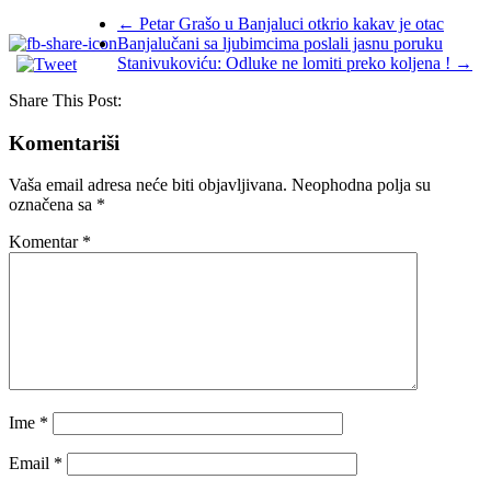
←
Petar Grašo u Banjaluci otkrio kakav je otac
Banjalučani sa ljubimcima poslali jasnu poruku
Stanivukoviću: Odluke ne lomiti preko koljena !
→
Share This Post:
Komentariši
Vaša email adresa neće biti objavljivana.
Neophodna polja su
označena sa
*
Komentar
*
Ime
*
Email
*