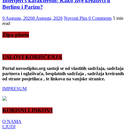
Interijeri s karakterom: Kako žive kreativci u
Berlinu i Parizu?
9 Augusta, 2026
8 Augusta, 2026
Novosti Plus
0 Comments
5 min
read
Zipa photo
USLOVI KORIŠĆENJA
Portal novostiplus.org sastoji se od vlastitih sadržaja, sadržaja
partnera i oglašivača, besplatnih sadržaja , sadržaja kreiranih
od strane posjetilaca , te linkova na vanjske stranice.
IMPRESUM
KORISNI LINKOVI
O NAMA
LJUDI