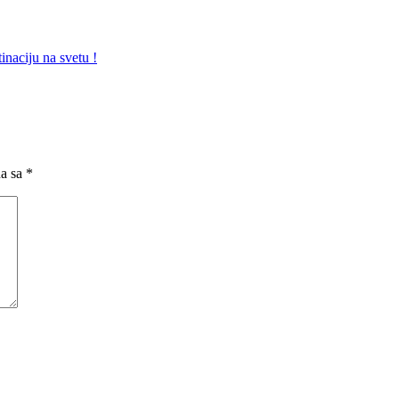
inaciju na svetu !
na sa
*