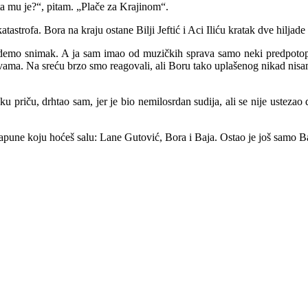
a mu je?“, pitam. „Plače za Krajinom“.
trofa. Bora na kraju ostane Bilji Jeftić i Aci Iliću kratak dve hiljade
 demo snimak. A ja sam imao od muzičkih sprava samo neki predpotops
lavama. Na sreću brzo smo reagovali, ali Boru tako uplašenog nikad nisa
eku priču, drhtao sam, jer je bio nemilosrdan sudija, ali se nije ustez
napune koju hoćeš salu: Lane Gutović, Bora i Baja. Ostao je još samo B