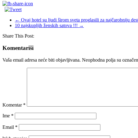
←
Ovaj hotel su ljudi širom sveta proglasili za najčarobniju dest
10 najskupljih ženskih satova !!!
→
Share This Post:
Komentariši
Vaša email adresa neće biti objavljivana.
Neophodna polja su označe
Komentar
*
Ime
*
Email
*