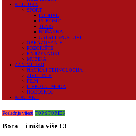
KULTURA
SPORT
FUDBAL
RUKOMET
TENIS
KOŠARKA
OSTALI SPORTOVI
OBRAZOVANJE
POZORIŠTE
KNJIŽEVNOST
MUZIKA
ZANIMLJIVO
NAUKA I TEHNOLOGIJA
ŽIVOTINJE
FILM
LJEPOTA I MODA
HOROSKOP
KONTAKT
Poslednje vijesti
TOP STORIES
Bora – i ništa više !!!