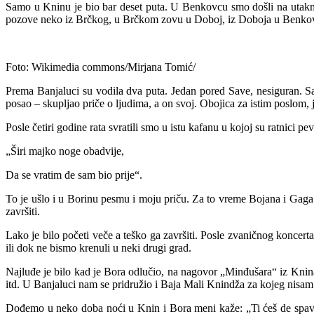
Samo u Kninu je bio bar deset puta. U Benkovcu smo došli na utakmic
pozove neko iz Brčkog, u Brčkom zovu u Doboj, iz Doboja u Benkovac
Foto: Wikimedia commons/Mirjana Tomić/
Prema Banjaluci su vodila dva puta. Jedan pored Save, nesiguran. Sa 
posao – skupljao priče o ljudima, a on svoj. Obojica za istim poslom,
Posle četiri godine rata svratili smo u istu kafanu u kojoj su ratnici p
„Širi majko noge obadvije,
Da se vratim đe sam bio prije“.
To je ušlo i u Borinu pesmu i moju priču. Za to vreme Bojana i Gaga s
završiti.
Lako je bilo početi veče a teško ga završiti. Posle zvaničnog koncerta
ili dok ne bismo krenuli u neki drugi grad.
Najluđe je bilo kad je Bora odlučio, na nagovor „Minđušara“ iz Knina, 
itd. U Banjaluci nam se pridružio i Baja Mali Knindža za kojeg nisam 
Dođemo u neko doba noći u Knin i Bora meni kaže: „Ti ćeš de spavaš