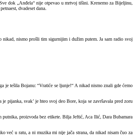
Sve dok „Anđela“ nije otpevao u mrtvoj tišini. Krenemo za Bijeljinu,
petnaest, dvadeset dana.
o nikad, nismo prošli tim sigurnijim i dužim putem. Ja sam radio svoj
ga je tešila Bojanu: “Vratiće se ljunje!“ A nikad nismo znali gde ćemo
a je pijanka, svak’ je hteo svoj deo Bore, koja se završavala pred zoru
h putnika, proizvoda bez etikete. Bilja Jeftić, Aca Ilić, Dara Bubamara
 već u ratu, a ni muzika mi nije jača strana, da nikad nisam čuo za