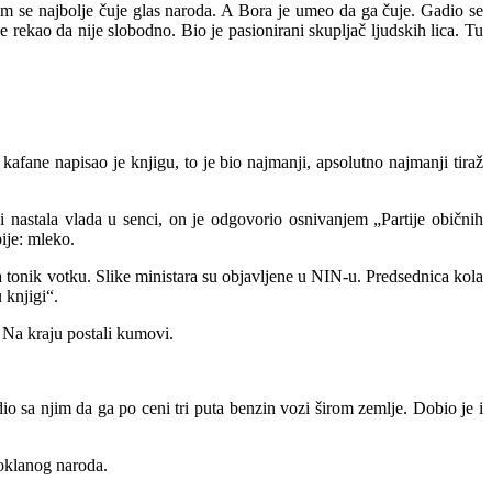
ojim se najbolje čuje glas naroda. A Bora je umeo da ga čuje. Gadio se
 rekao da nije slobodno. Bio je pasionirani skupljač ljudskih lica. Tu
fane napisao je knjigu, to je bio najmanji, apsolutno najmanji tiraž
 i nastala vlada u senci, on je odgovorio osnivanjem „Partije običnih
pije: mleko.
 za tonik votku. Slike ministara su objavljene u NIN-u. Predsednica kola
 knjigi“.
 Na kraju postali kumovi.
o sa njim da ga po ceni tri puta benzin vozi širom zemlje. Dobio je i
poklanog naroda.