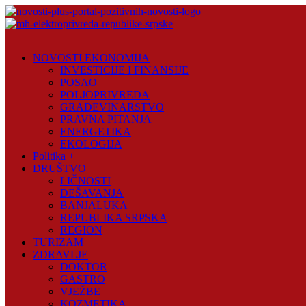
Skip
to
content
Novosti
Plus
NOVOSTI EKONOMIJA
INVESTICIJE I FINANSIJE
Portal
POSAO
pozitivnih
POLJOPRIVREDA
vijesti
GRAĐEVINARSTVO
PRAVNA PITANJA
ENERGETIKA
EKOLOGIJA
Politika +
DRUŠTVO
LIČNOSTI
DEŠAVANJA
BANJALUKA
REPUBLIKA SRPSKA
REGION
TURIZAM
ZDRAVLJE
DOKTOR
GASTRO
VJEŽBE
KOZMETIKA