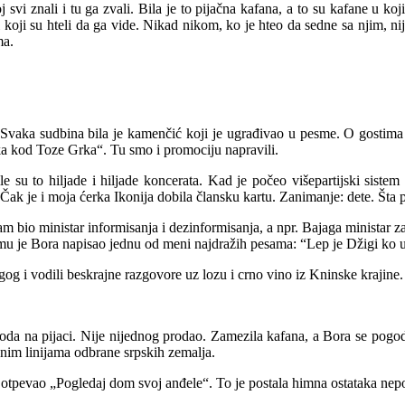
 svi znali i tu ga zvali. Bila je to pijačna kafana, a to su kafane u k
koji su hteli da ga vide. Nikad nikom, ko je hteo da sedne sa njim, nije
ma.
vaka sudbina bila je kamenčić koji je ugrađivao u pesme. O gostima ka
a kod Toze Grka“. Tu smo i promociju napravili.
 su to hiljade i hiljade koncerata. Kad je počeo višepartijski sistem
 Čak je i moja ćerka Ikonija dobila člansku kartu. Zanimanje: dete. Šta 
 sam bio ministar informisanja i dezinformisanja, a npr. Bajaga ministar
emu je Bora napisao jednu od meni najdražih pesama: “Lep je Džigi ko u
og i vodili beskrajne razgovore uz lozu i crno vino iz Kninske krajine.
oda na pijaci. Nije nijednog prodao. Zamezila kafana, a Bora se pogodi
nim linijama odbrane srpskih zemalja.
 otpevao „Pogledaj dom svoj anđele“. To je postala himna ostataka ne