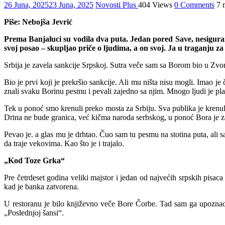
26 Juna, 2025
23 Juna, 2025
Novosti Plus
404 Views
0 Comments
7 
Piše: Nebojša Jevrić
Prema Banjaluci su vodila dva puta. Jedan pored Save, nesiguran.
svoj posao – skupljao priče o ljudima, a on svoj. Ja u traganju 
Srbija je zavela sankcije Srpskoj. Sutra veče sam sa Borom bio u Zvorni
Bio je prvi koji je prekršio sankcije. Ali mu ništa nisu mogli. Imao je
znali svaku Borinu pesmu i pevali zajedno sa njim. Mnogo ljudi je pla
Tek u ponoć smo krenuli preko mosta za Srbiju. Sva publika je krenul
Drina ne bude granica, već kičma naroda serbskog, u ponoć Bora je z
Pevao je. a glas mu je drhtao. Čuo sam tu pesmu na stotina puta, ali sam
da traje vekovima. Kao što je i trajalo.
„Kod Toze Grka“
Pre četrdeset godina veliki majstor i jedan od najvećih srpskih pi
kad je banka zatvorena.
U restoranu je bilo književno veče Bore Čorbe. Tad sam ga upoznao i
„Poslednjoj šansi“.