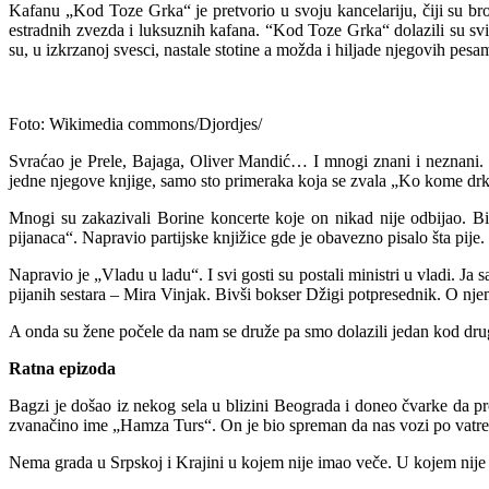
Kafanu „Kod Toze Grka“ je pretvorio u svoju kancelariju, čiji su broj
estradnih zvezda i luksuznih kafana. “Kod Toze Grka“ dolazili su svi 
su, u izkrzanoj svesci, nastale stotine a možda i hiljade njegovih pesa
Foto: Wikimedia commons/Djordjes/
Svraćao je Prele, Bajaga, Oliver Mandić… I mnogi znani i neznani. S
jedne njegove knjige, samo sto primeraka koja se zvala „Ko kome drk
Mnogi su zakazivali Borine koncerte koje on nikad nije odbijao. Bile
pijanaca“. Napravio partijske knjižice gde je obavezno pisalo šta pije.
Napravio je „Vladu u ladu“. I svi gosti su postali ministri u vladi. Ja
pijanih sestara – Mira Vinjak. Bivši bokser Džigi potpresednik. O nj
A onda su žene počele da nam se druže pa smo dolazili jedan kod drug
Ratna epizoda
Bagzi je došao iz nekog sela u blizini Beograda i doneo čvarke da pr
zvanačino ime „Hamza Turs“. On je bio spreman da nas vozi po vatre
Nema grada u Srpskoj i Krajini u kojem nije imao veče. U kojem nije