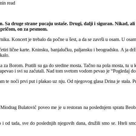
min read
 Sa druge strane pucaju ustaše. Drugi, dalji i siguran. Nikad, al
za pričom, on za pesmom.
ku. Koncert je trebalo da počne u šest, a da se završi u osam. U osam se
 četiri lične karte. Kninsku, banjalučku, paljansku i beogradsku. A ja dr
kalo.
a za Borom. Pratili su ga do sredine mosta. Tačno na pola mosta, tu u 
apevao i svi su zaćutali. Nad tom svetom vodom pevao je “Pogledaj do
 te noći prvi put i plakao uz nju. Od njegovog glasa Drina je stala. Prišl
saca Miodrag Bulatović poveo me je u restoran na poslednjem spratu B
 od tada, sve do poslednjih njegovih dana, družili smo se. Hteli smo