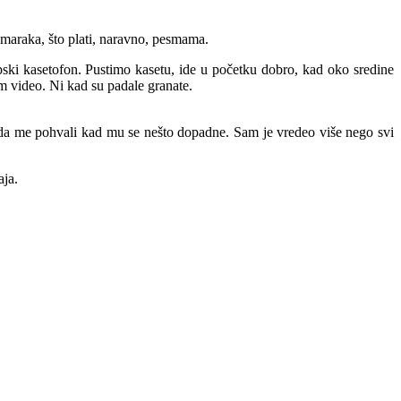
 maraka, što plati, naravno, pesmama.
ki kasetofon. Pustimo kasetu, ide u početku dobro, kad oko sredine
m video. Ni kad su padale granate.
ao da me pohvali kad mu se nešto dopadne. Sam je vredeo više nego svi
aja.