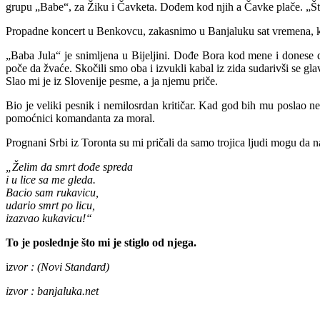
grupu „Babe“, za Žiku i Čavketa. Dođem kod njih a Čavke plače. „Št
Propadne koncert u Benkovcu, zakasnimo u Banjaluku sat vremena, katas
„Baba Jula“ je snimljena u Bijeljini. Dođe Bora kod mene i donese
poče da žvaće. Skočili smo oba i izvukli kabal iz zida sudarivši se g
Slao mi je iz Slovenije pesme, a ja njemu priče.
Bio je veliki pesnik i nemilosrdan kritičar. Kad god bih mu poslao n
pomoćnici komandanta za moral.
Prognani Srbi iz Toronta su mi pričali da samo trojica ljudi mogu da 
„Želim da smrt dođe spreda
i u lice sa me gleda.
Bacio sam rukavicu,
udario smrt po licu,
izazvao kukavicu!“
To je poslednje što mi je stiglo od njega.
i
zvor : (Novi Standard)
izvor : banjaluka.net