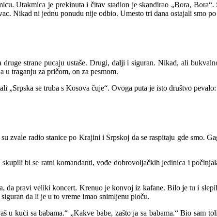
u. Utakmica je prekinuta i čitav stadion je skandirao „Bora, Bora“. 
. Nikad ni jednu ponudu nije odbio. Umesto tri dana ostajali smo po 
druge strane pucaju ustaše. Drugi, dalji i siguran. Nikad, ali bukvaln
 ja u traganju za pričom, on za pesmom.
evali „Srpska se truba s Kosova čuje“. Ovoga puta je isto društvo pevalo:
u zvale radio stanice po Krajini i Srpskoj da se raspitaju gde smo. Ga
 skupili bi se ratni komandanti, vođe dobrovoljačkih jedinica i počinjal
da pravi veliki koncert. Krenuo je konvoj iz kafane. Bilo je tu i slepi
siguran da li je u to vreme imao snimljenu ploču.
 u kući sa babama.“ „Kakve babe, zašto ja sa babama.“ Bio sam toliko