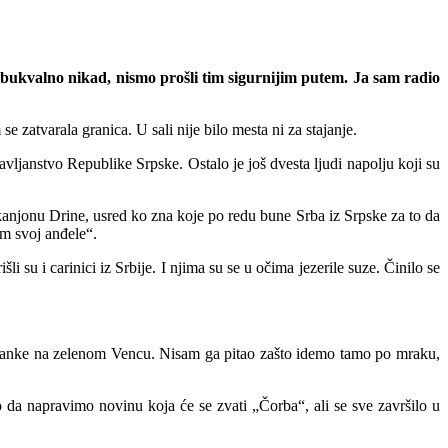
i bukvalno nikad, nismo prošli tim sigurnijim putem. Ja sam radio
 zatvarala granica. U sali nije bilo mesta ni za stajanje.
žavljanstvo Republike Srpske. Ostalo je još dvesta ljudi napolju koji su
kanjonu Drine, usred ko zna koje po redu bune Srba iz Srpske za to da
m svoj anđele“.
i su i carinici iz Srbije. I njima su se u očima jezerile suze. Činilo se
eobanke na zelenom Vencu. Nisam ga pitao zašto idemo tamo po mraku,
 da napravimo novinu koja će se zvati „Čorba“, ali se sve završilo u