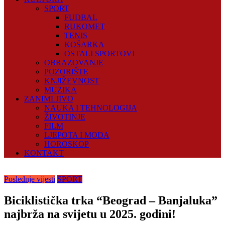
SPORT
FUDBAL
RUKOMET
TENIS
KOŠARKA
OSTALI SPORTOVI
OBRAZOVANJE
POZORIŠTE
KNJIŽEVNOST
MUZIKA
ZANIMLJIVO
NAUKA I TEHNOLOGIJA
ŽIVOTINJE
FILM
LJEPOTA I MODA
HOROSKOP
KONTAKT
Poslednje vijesti
SPORT
Biciklistička trka “Beograd – Banjaluka”
najbrža na svijetu u 2025. godini!