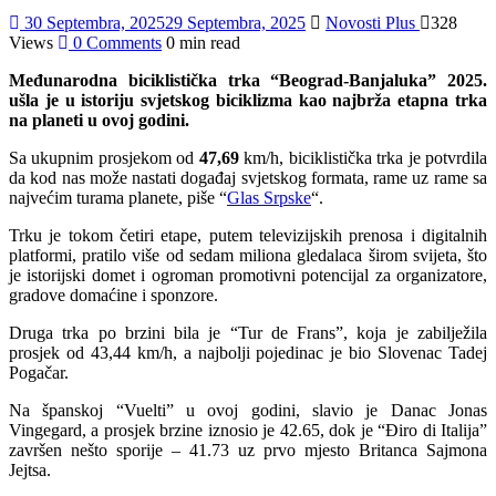
30 Septembra, 2025
29 Septembra, 2025
Novosti Plus
328
Views
0 Comments
0 min read
Međunarodna biciklistička trka “Beograd-Banjaluka” 2025.
ušla je u istoriju svjetskog biciklizma kao najbrža etapna trka
na planeti u ovoj godini.
Sa ukupnim prosjekom od
47,69
km/h, biciklistička trka je potvrdila
da kod nas može nastati događaj svjetskog formata, rame uz rame sa
najvećim turama planete, piše “
Glas Srpske
“.
Trku je tokom četiri etape, putem televizijskih prenosa i digitalnih
platformi, pratilo više od sedam miliona gledalaca širom svijeta, što
je istorijski domet i ogroman promotivni potencijal za organizatore,
gradove domaćine i sponzore.
Druga trka po brzini bila je “Tur de Frans”, koja je zabilježila
prosjek od 43,44 km/h, a najbolji pojedinac je bio Slovenac Tadej
Pogačar.
Na španskoj “Vuelti” u ovoj godini, slavio je Danac Jonas
Vingegard, a prosjek brzine iznosio je 42.65, dok je “Điro di Italija”
završen nešto sporije – 41.73 uz prvo mjesto Britanca Sajmona
Jejtsa.