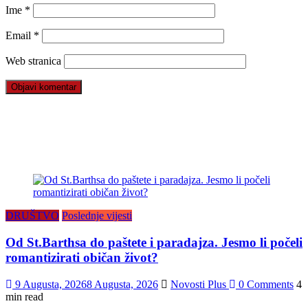
Ime
*
Email
*
Web stranica
DRUŠTVO
Poslednje vijesti
Od St.Barthsa do paštete i paradajza. Jesmo li počeli
romantizirati običan život?
9 Augusta, 2026
8 Augusta, 2026
Novosti Plus
0 Comments
4
min read