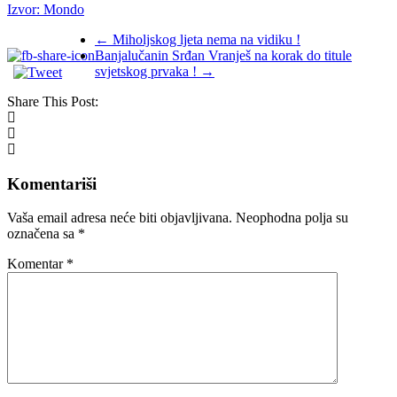
Izvor: Mondo
←
Miholjskog ljeta nema na vidiku !
Banjalučanin Srđan Vranješ na korak do titule
svjetskog prvaka !
→
Share This Post:
Komentariši
Vaša email adresa neće biti objavljivana.
Neophodna polja su
označena sa
*
Komentar
*