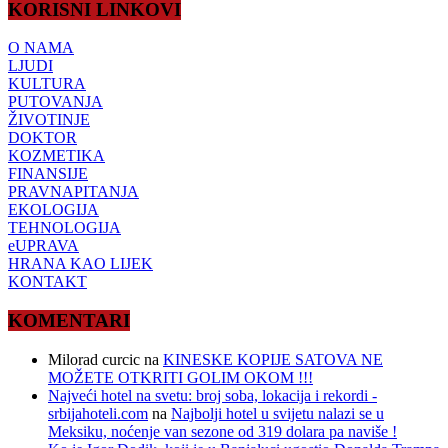
KORISNI LINKOVI
O NAMA
LJUDI
KULTURA
PUTOVANJA
ŽIVOTINJE
DOKTOR
KOZMETIKA
FINANSIJE
PRAVNAPITANJA
EKOLOGIJA
TEHNOLOGIJA
eUPRAVA
HRANA KAO LIJEK
KONTAKT
KOMENTARI
Milorad curcic
na
KINESKE KOPIJE SATOVA NE
MOŽETE OTKRITI GOLIM OKOM !!!
Najveći hotel na svetu: broj soba, lokacija i rekordi -
srbijahoteli.com
na
Najbolji hotel u svijetu nalazi se u
Meksiku, noćenje van sezone od 319 dolara pa naviše !