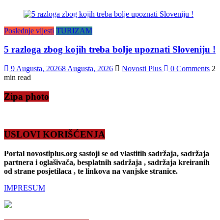
Poslednje vijesti
TURIZAM
5 razloga zbog kojih treba bolje upoznati Sloveniju !
9 Augusta, 2026
8 Augusta, 2026
Novosti Plus
0 Comments
2
min read
Zipa photo
USLOVI KORIŠĆENJA
Portal novostiplus.org sastoji se od vlastitih sadržaja, sadržaja
partnera i oglašivača, besplatnih sadržaja , sadržaja kreiranih
od strane posjetilaca , te linkova na vanjske stranice.
IMPRESUM