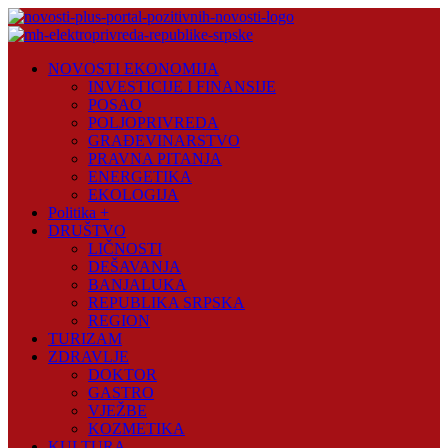
Skip
to
content
Novosti
NOVOSTI EKONOMIJA
Plus
INVESTICIJE I FINANSIJE
POSAO
Portal
POLJOPRIVREDA
pozitivnih
GRAĐEVINARSTVO
vijesti
PRAVNA PITANJA
ENERGETIKA
EKOLOGIJA
Politika +
DRUŠTVO
LIČNOSTI
DEŠAVANJA
BANJALUKA
REPUBLIKA SRPSKA
REGION
TURIZAM
ZDRAVLJE
DOKTOR
GASTRO
VJEŽBE
KOZMETIKA
KULTURA