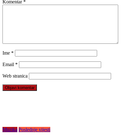
Komentar
*
Ime
*
Email
*
Web stranica
Muzika
Poslednje vijesti