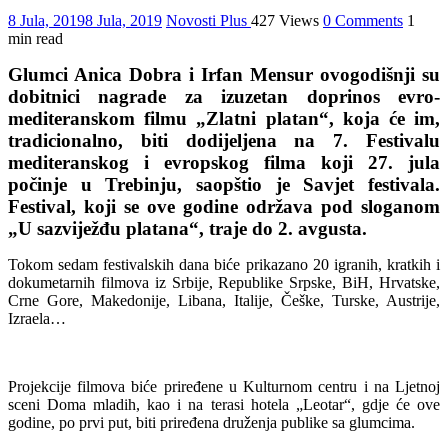
8 Jula, 2019
8 Jula, 2019
Novosti Plus
427 Views
0 Comments
1
min read
Glumci Anica Dobra i Irfan Mensur ovogodišnji su
dobitnici nagrade za izuzetan doprinos evro-
mediteranskom filmu „Zlatni platan“, koja će im,
tradicionalno, biti dodijeljena na 7. Festivalu
mediteranskog i evropskog filma koji 27. jula
počinje u Trebinju, saopštio je Savjet festivala.
Festival, koji se ove godine održava pod sloganom
„U sazviježđu platana“, traje do 2. avgusta.
Tokom sedam festivalskih dana biće prikazano 20 igranih, kratkih i
dokumetarnih filmova iz Srbije, Republike Srpske, BiH, Hrvatske,
Crne Gore, Makedonije, Libana, Italije, Češke, Turske, Austrije,
Izraela…
Projekcije filmova biće priređene u Kulturnom centru i na Ljetnoj
sceni Doma mladih, kao i na terasi hotela „Leotar“, gdje će ove
godine, po prvi put, biti priređena druženja publike sa glumcima.