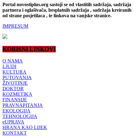
Portal novostiplus.org sastoji se od vlastitih sadržaja, sadržaja
partnera i oglašivača, besplatnih sadržaja , sadržaja kreiranih
od strane posjetilaca , te linkova na vanjske stranice.
IMPRESUM
KORISNI LINKOVI
O NAMA
LJUDI
KULTURA
PUTOVANJA
ŽIVOTINJE
DOKTOR
KOZMETIKA
FINANSIJE
PRAVNAPITANJA
EKOLOGIJA
TEHNOLOGIJA
eUPRAVA
HRANA KAO LIJEK
KONTAKT