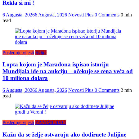
Rekla si mi !
6 Augusta, 2026
6 Augusta, 2026
Novosti Plus
0 Comments
0 min
read
Poslednje vijesti
Svijet
Lopta kojom je Maradona ispisao istoriju
Mundijala ide na aukciju – očekuje se cena veća od
10 miliona dolara
6 Augusta, 2026
6 Augusta, 2026
Novosti Plus
0 Comments
2 min
read
Poslednje vijesti
ZANIMLJIVO
Kažu da se želje ostvaruju ako dodirnete Julijine