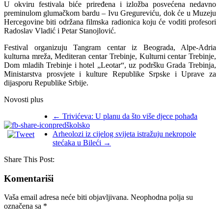
U okviru festivala biće priređena i izložba posvećena nedavno
preminulom glumačkom bardu – Ivu Gregureviću, dok će u Muzeju
Hercegovine biti održana filmska radionica koju će voditi profesori
Radoslav Vladić i Petar Stanojlović.
Festival organizuju Tangram centar iz Beograda, Alpe-Adria
kulturna mreža, Mediteran centar Trebinje, Kulturni centar Trebinje,
Dom mladih Trebinje i hotel „Leotar“, uz podršku Grada Trebinja,
Ministarstva prosvjete i kulture Republike Srpske i Uprave za
dijasporu Republike Srbije.
Novosti plus
←
Trivićeva: U planu da što više djece pohađa
predškolsko
Arheolozi iz cijelog svijeta istražuju nekropole
stećaka u Bileći
→
Share This Post:
Komentariši
Vaša email adresa neće biti objavljivana.
Neophodna polja su
označena sa
*