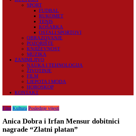
SPORT
FUDBAL
RUKOMET
TENIS
KOŠARKA
OSTALI SPORTOVI
OBRAZOVANJE
POZORIŠTE
KNJIŽEVNOST
MUZIKA
ZANIMLJIVO
NAUKA I TEHNOLOGIJA
ŽIVOTINJE
FILM
LJEPOTA I MODA
HOROSKOP
KONTAKT
Film
Kultura
Poslednje vijesti
Anica Dobra i Irfan Mensur dobitnici
nagrade “Zlatni platan”