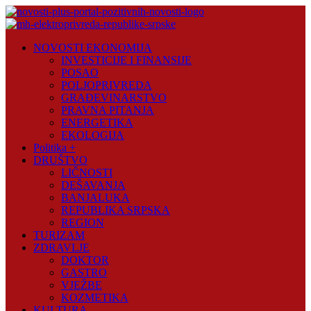
Skip
to
content
Novosti
NOVOSTI EKONOMIJA
Plus
INVESTICIJE I FINANSIJE
POSAO
Portal
POLJOPRIVREDA
pozitivnih
GRAĐEVINARSTVO
vijesti
PRAVNA PITANJA
ENERGETIKA
EKOLOGIJA
Politika +
DRUŠTVO
LIČNOSTI
DEŠAVANJA
BANJALUKA
REPUBLIKA SRPSKA
REGION
TURIZAM
ZDRAVLJE
DOKTOR
GASTRO
VJEŽBE
KOZMETIKA
KULTURA