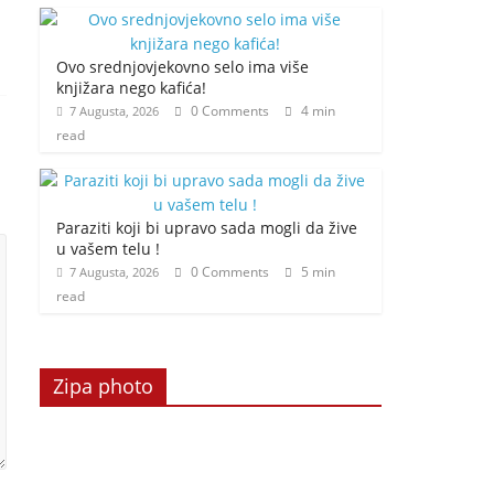
Ovo srednjovjekovno selo ima više
knjižara nego kafića!
0 Comments
4 min
7 Augusta, 2026
read
Paraziti koji bi upravo sada mogli da žive
u vašem telu !
0 Comments
5 min
7 Augusta, 2026
read
Zipa photo