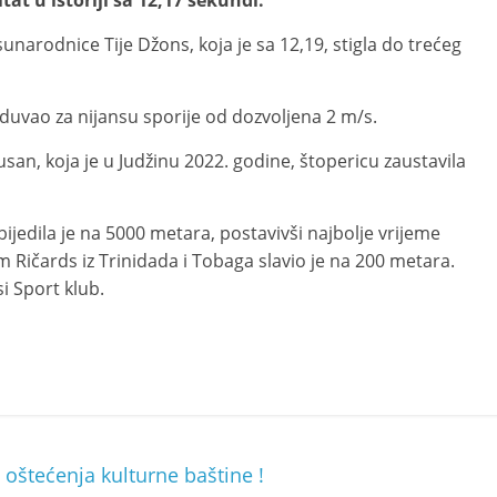
tat u istoriji sa 12,17 sekundi.
sunarodnice Tije Džons, koja je sa 12,19, stigla do trećeg
 duvao za nijansu sporije od dozvoljena 2 m/s.
musan, koja je u Judžinu 2022. godine, štopericu zaustavila
jedila je na 5000 metara, postavivši najbolje vrijeme
 Ričards iz Trinidada i Tobaga slavio je na 200 metara.
i Sport klub.
a oštećenja kulturne baštine !