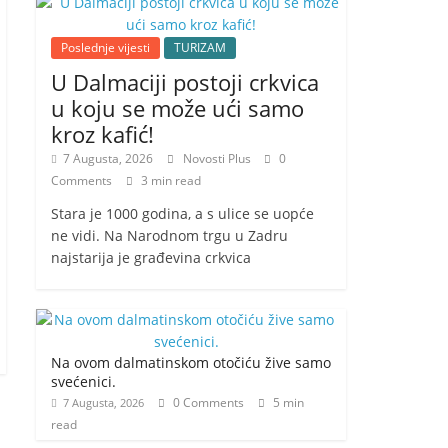
Poslednje vijesti
TURIZAM
U Dalmaciji postoji crkvica
u koju se može ući samo
kroz kafić!
7 Augusta, 2026
Novosti Plus
0
Comments
3 min read
Stara je 1000 godina, a s ulice se uopće
ne vidi. Na Narodnom trgu u Zadru
najstarija je građevina crkvica
Na ovom dalmatinskom otočiću žive samo
svećenici.
0 Comments
5 min
7 Augusta, 2026
read