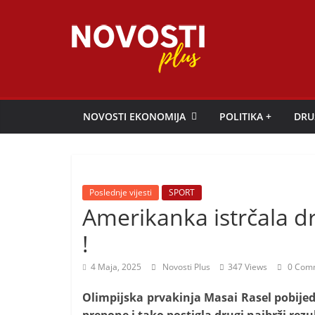
Skip
to
content
Novosti
Plus
NOVOSTI EKONOMIJA
POLITIKA +
DRU
P
o
r
Poslednje vijesti
SPORT
t
Amerikanka istrčala dr
a
!
l
p
4 Maja, 2025
Novosti Plus
347 Views
0 Com
o
Olimpijska prvakinja Masai Rasel pobije
z