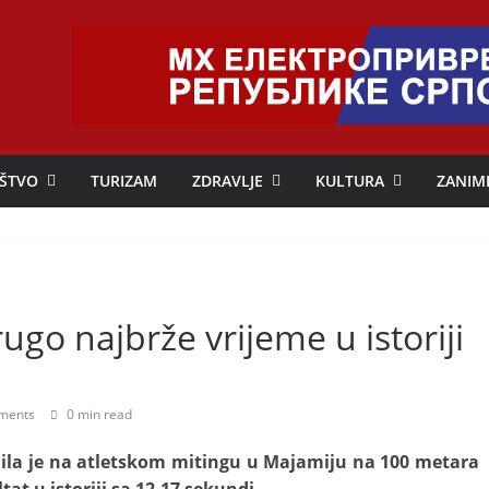
ŠTVO
TURIZAM
ZDRAVLJE
KULTURA
ZANIM
ugo najbrže vrijeme u istoriji
ments
0 min read
dila je na atletskom mitingu u Majamiju na 100 metara