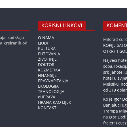
KORISNI LINKOVI
KOMENT
aja, sadržaja
O NAMA
Milorad curc
ja kreiranih od
LJUDI
KOPIJE SAT
KULTURA
OTKRITI GOL
PUTOVANJA
ŽIVOTINJE
Najveći hote
DOKTOR
soba, lokacij
KOZMETIKA
srbijahoteli
FINANSIJE
hotel u svije
PRAVNAPITANJA
Meksiku, no
EKOLOGIJA
od 319 dolar
TEHNOLOGIJA
eUPRAVA
Ko je Igor Do
HRANA KAO LIJEK
Banjaluci ug
KONTAKT
Trampa Mlađe
na
Igor Dodi
frajer: Povez