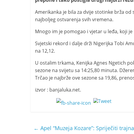
prepone i tako postigla drugi najbrži rezul
i
t
Amerikanka je bila za dvije stotinke brža od 
najboljeg ostvarenja svih vremena.
i
v
Mnogo im je pomogao i vjetar u leđa, koji je
n
Svjetski rekord i dalje drži Nigerijka Tobi A
i
na 12,12.
h
v
U ostalim trkama, Kenijka Agnes Ngetich pobi
i
sezone na svijetu sa 14:25,80 minuta. Džerem
Trčao je najbrže ove sezone sa 19,86, prenos
j
e
izvor : banjaluka.net.
s
t
i
←
Apel “Muzeja Kozare”: Spriječiti trajn