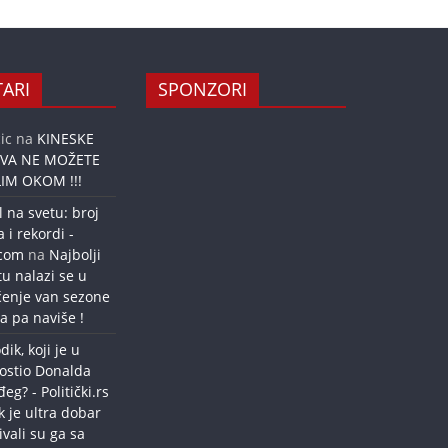
ARI
SPONZORI
ic
na
KINESKE
OVA NE MOŽETE
IM OKOM !!!
l na svetu: broj
a i rekordi -
.com
na
Najbolji
tu nalazi se u
ćenje van sezone
a pa naviše !
dik, koji je u
ostio Donalda
g? - Politički.rs
k je ultra dobar
ivali su ga sa