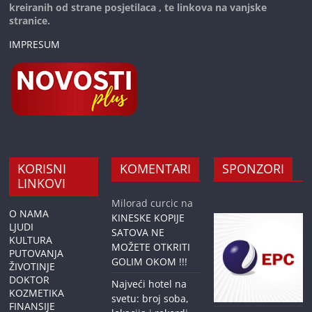
kreiranih od strane posjetilaca , te linkova na vanjske
stranice.
IMPRESUM
KORISNI
KOMENTARI
SPONZORI
LINKOVI
Milorad curcic
na
O NAMA
KINESKE KOPIJE
LJUDI
SATOVA NE
KULTURA
MOŽETE OTKRITI
PUTOVANJA
GOLIM OKOM !!!
ŽIVOTINJE
DOKTOR
Najveći hotel na
KOZMETIKA
svetu: broj soba,
FINANSIJE