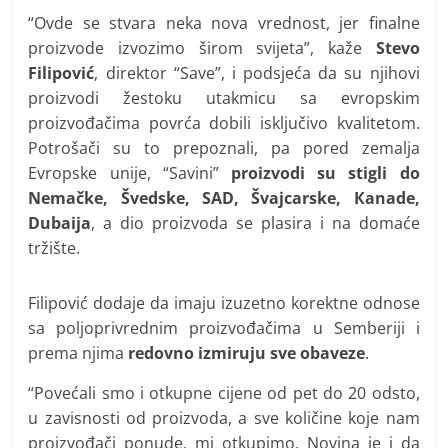
“Ovde se stvara neka nova vrednost, jer finalne
proizvode izvozimo širom svijeta”, kaže
Stevo
Filipović
, direktor “Save”, i podsjeća da su njihovi
proizvodi žestoku utakmicu sa evropskim
proizvođačima povrća dobili isključivo kvalitetom.
Potrošači su to prepoznali, pa pored zemalja
Evropske unije, “Savini”
proizvodi su stigli do
Nemačke, Švedske, SAD, Švajcarske, Кanade,
Dubaija
, a dio proizvoda se plasira i na domaće
tržište.
Filipović dodaje da imaju izuzetno korektne odnose
sa poljoprivrednim proizvođačima u Semberiji i
prema njima
redovno izmiruju sve obaveze
.
“Povećali smo i otkupne cijene od pet do 20 odsto,
u zavisnosti od proizvoda, a sve količine koje nam
proizvođači ponude, mi otkupimo. Novina je i da