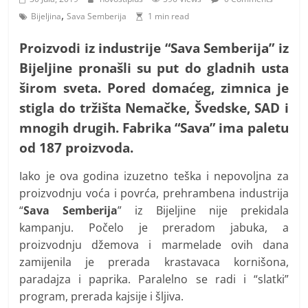
i
,
Bijeljina
Sava Semberija
1 min read
t
i
Proizvodi iz industrije “Sava Semberija” iz
v
Bijeljine pronašli su put do gladnih usta
n
širom sveta. Pored domaćeg, zimnica je
i
stigla do tržišta Nemačke, Švedske, SAD i
h
mnogih drugih. Fabrika “Sava” ima paletu
v
od 187 proizvoda.
i
Iako je ova godina izuzetno teška i nepovoljna za
j
proizvodnju voća i povrća, prehrambena industrija
e
“
Sava Semberija
” iz Bijeljine nije prekidala
s
kampanju. Počelo je preradom jabuka, a
t
proizvodnju džemova i marmelade ovih dana
i
zamijenila je prerada krastavaca kornišona,
paradajza i paprika. Paralelno se radi i “slatki”
program, prerada kajsije i šljiva.