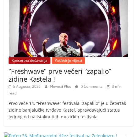
Koncertna dešavanja
Poslednje vijesti
“Freshwave” prve večeri “zapalio”
zidine Kastela !
8 Augusta, 2026
Novosti Plus
0 Comments
3 min
read
Prvo veče 14. “Freshwave” festivala “zapalilo” je u četvrtak
zidine banjalučke tvrđave Kastel, opravdavajući status
jednog od najistaknutijih muzičkih festivala