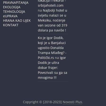
lokacija i rekordi -
PRAVNAPITANJA
srbijahoteli.com
EKOLOGIJA
na
Najbolji hotel u
TEHNOLOGIJA
svijetu nalazi se u
eUPRAVA
Meksiku, noćenje
HRANA KAO LIJEK
KONTAKT
van sezone od 319
dolara pa naviše !
Ko je Igor Dodik,
koji je u Banjaluci
ugostio Donalda
Trampa Mlađeg? -
Politički.rs
na
Igor
Dodik je ultra
dobar frajer:
Povezivali su ga sa
mnogima !!!
Copyright © [2018-2023]
Novosti Plus
.