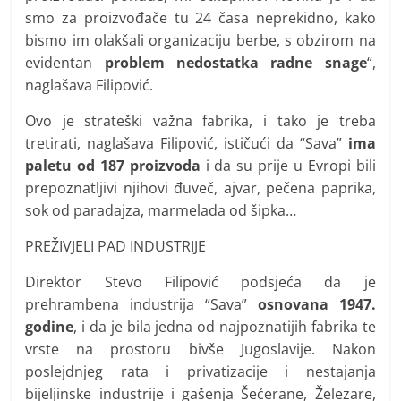
smo za proizvođače tu 24 časa neprekidno, kako
bismo im olakšali organizaciju berbe, s obzirom na
evidentan
problem nedostatka radne snage
“,
naglašava Filipović.
Ovo je strateški važna fabrika, i tako je treba
tretirati, naglašava Filipović, ističući da “Sava”
ima
paletu od 187 proizvoda
i da su prije u Evropi bili
prepoznatljivi njihovi đuveč, ajvar, pečena paprika,
sok od paradajza, marmelada od šipka…
PREŽIVJELI PAD INDUSTRIJE
Direktor Stevo Filipović podsjeća da je
prehrambena industrija “Sava”
osnovana 1947.
godine
, i da je bila jedna od najpoznatijih fabrika te
vrste na prostoru bivše Jugoslavije. Nakon
poslejdnjeg rata i privatizacije i nestajanja
bijeljinske industrije i gašenja Šećerane, Železare,