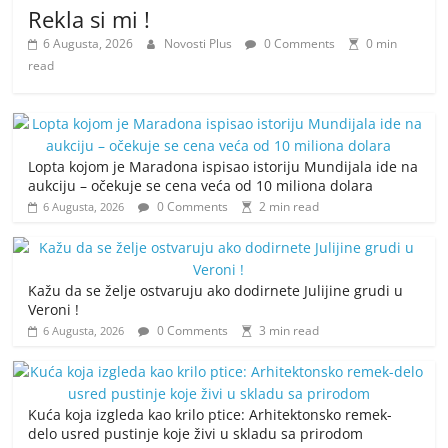
Rekla si mi !
6 Augusta, 2026
Novosti Plus
0 Comments
0 min
read
Lopta kojom je Maradona ispisao istoriju Mundijala ide na
aukciju – očekuje se cena veća od 10 miliona dolara
0 Comments
2 min read
6 Augusta, 2026
Kažu da se želje ostvaruju ako dodirnete Julijine grudi u
Veroni !
0 Comments
3 min read
6 Augusta, 2026
Kuća koja izgleda kao krilo ptice: Arhitektonsko remek-
delo usred pustinje koje živi u skladu sa prirodom