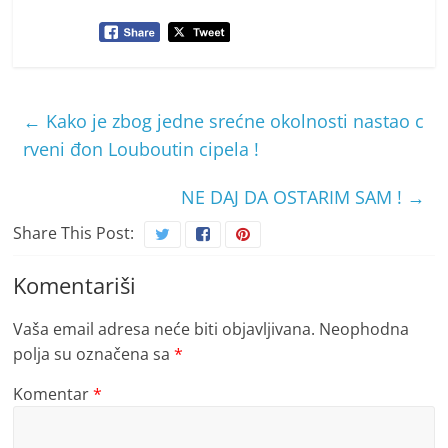
←
Kako je zbog jedne srećne okolnosti nastao c
rveni đon Louboutin cipela !
NE DAJ DA OSTARIM SAM !
→
Share This Post:
Komentariši
Vaša email adresa neće biti objavljivana.
Neophodna
polja su označena sa
*
Komentar
*