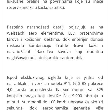
luksuzne praline na površinama koje su inače
rezervisane za trkačku estetiku.
Pastelno narandžasti detalji pojavljuju se na
Weissach aero elementima, LED prstenovima
farova i kočionim kleštima, dok enterijer donosi
raskošnu kombinaciju Truffle Brown kože i
narandžastih Race-Tex šavova koji dodatno
naglašavaju unikatni karakter automobila.
Ispod ekskluzivnog izgleda krije se jedna od
najradikalnijih verzija modela 911. GT3 RS pokreće
4,0-litarski atmosferski flat-six motor sa 525
konjskih snaga koji dostiže čak 9.000 obrtaja u
minuti. Automobil do 100 km/h ubrzava za oko tri
sekunde, dok aerodinamika generiše više