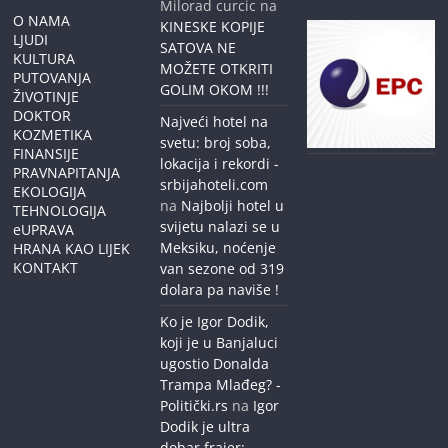
Milorad curcic
na
O NAMA
KINESKE KOPIJE
LJUDI
SATOVA NE
KULTURA
MOŽETE OTKRITI
PUTOVANJA
GOLIM OKOM !!!
ŽIVOTINJE
DOKTOR
Najveći hotel na
KOZMETIKA
svetu: broj soba,
FINANSIJE
lokacija i rekordi -
PRAVNAPITANJA
srbijahoteli.com
EKOLOGIJA
na
Najbolji hotel u
TEHNOLOGIJA
svijetu nalazi se u
eUPRAVA
Meksiku, noćenje
HRANA KAO LIJEK
KONTAKT
van sezone od 319
dolara pa naviše !
Ko je Igor Dodik,
koji je u Banjaluci
ugostio Donalda
Trampa Mlađeg? -
Politički.rs
na
Igor
Dodik je ultra
dobar frajer: