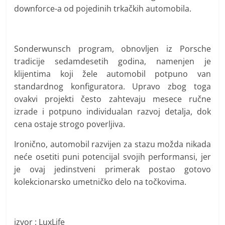
downforce-a od pojedinih trkačkih automobila.
Sonderwunsch program, obnovljen iz Porsche
tradicije sedamdesetih godina, namenjen je
klijentima koji žele automobil potpuno van
standardnog konfiguratora. Upravo zbog toga
ovakvi projekti često zahtevaju mesece ručne
izrade i potpuno individualan razvoj detalja, dok
cena ostaje strogo poverljiva.
Ironično, automobil razvijen za stazu možda nikada
neće osetiti puni potencijal svojih performansi, jer
je ovaj jedinstveni primerak postao gotovo
kolekcionarsko umetničko delo na točkovima.
izvor : LuxLife