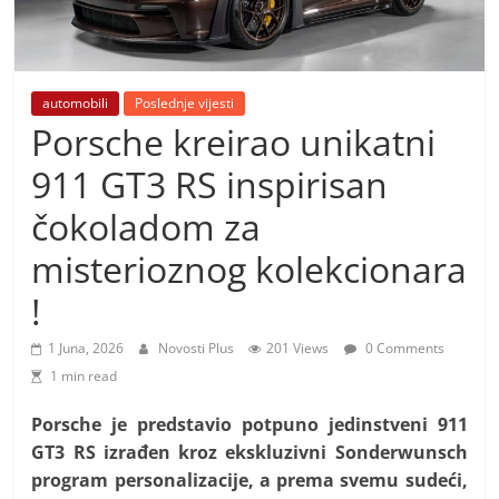
i
t
i
v
automobili
Poslednje vijesti
n
Porsche kreirao unikatni
i
911 GT3 RS inspirisan
h
čokoladom za
v
i
misterioznog kolekcionara
j
!
e
s
1 Juna, 2026
Novosti Plus
201 Views
0 Comments
1 min read
t
i
Porsche je predstavio potpuno jedinstveni 911
GT3 RS izrađen kroz ekskluzivni Sonderwunsch
program personalizacije, a prema svemu sudeći,