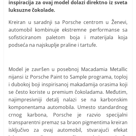
inspiracija za ovaj model dolazi direktno iz sveta
luksuzne čokolade.
Kreiran u saradnji sa Porsche centrom u Ženevi,
automobil kombinuje ekstremne performanse sa
sofisticiranom paletom boja i materijala koja
podseća na najskuplje praline i tartufe.
Model je završen u posebnoj Macadamia Metallic
nijansi iz Porsche Paint to Sample programa, toploj
i dubokoj boji inspirisanoj makadamija orasima koji
se često koriste u premium čokoladama. Međutim,
najimpresivniji detalj nalazi se na karbonskim
komponentama automobila. Umesto standardnog
crnog karbona, Porsche je razvio specijalni
transparentni premaz sa braon pigmentima kreiran
isključivo za ovaj automobil, stvarajući efekat