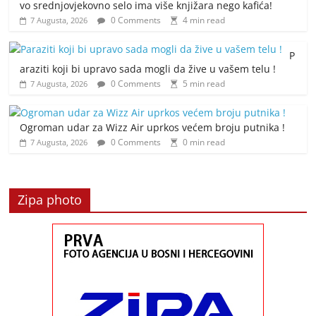
vo srednjovjekovno selo ima više knjižara nego kafića!
0 Comments
4 min read
7 Augusta, 2026
P
araziti koji bi upravo sada mogli da žive u vašem telu !
0 Comments
5 min read
7 Augusta, 2026
Ogroman udar za Wizz Air uprkos većem broju putnika !
0 Comments
0 min read
7 Augusta, 2026
Zipa photo