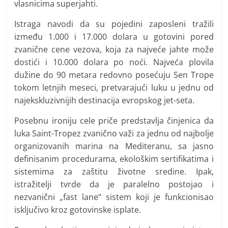
vlasnicima superjahti.
Istraga navodi da su pojedini zaposleni tražili
između 1.000 i 17.000 dolara u gotovini pored
zvanične cene vezova, koja za najveće jahte može
dostići i 10.000 dolara po noći. Najveća plovila
dužine do 90 metara redovno posećuju Sen Trope
tokom letnjih meseci, pretvarajući luku u jednu od
najekskluzivnijih destinacija evropskog jet-seta.
Posebnu ironiju cele priče predstavlja činjenica da
luka Saint-Tropez zvanično važi za jednu od najbolje
organizovanih marina na Mediteranu, sa jasno
definisanim procedurama, ekološkim sertifikatima i
sistemima za zaštitu životne sredine. Ipak,
istražitelji tvrde da je paralelno postojao i
nezvanični „fast lane“ sistem koji je funkcionisao
isključivo kroz gotovinske isplate.