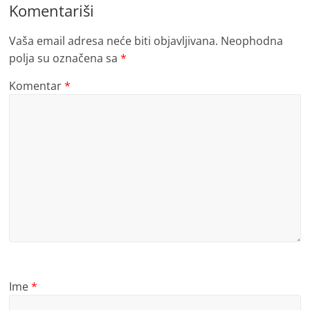
Komentariši
Vaša email adresa neće biti objavljivana.
Neophodna
polja su označena sa
*
Komentar
*
Ime
*