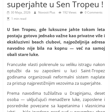
i
superjahte u Sen Tropeu !
t
30 Maja, 2026
Novosti Plus
192 Views
0 Comments
i
1 min read
v
n
U Sen Tropeu, gde luksuzne jahte tokom leta
postaju gotovo jednako važne kao privatne vile i
i
ekskluzivni beach clubovi, najpoželjnija adresa
h
navodno nije bila na kopnu — već na samoj
v
obali stare luke.
i
j
Francuske vlasti pokrenule su veliku istragu nakon
optužbi da su zaposleni u luci Saint-Tropez
e
godinama organizovali neformalni sistem naplate
s
za pristup najprestižnijim vezovima za superjahte.
t
i
Prema navodima tužilaštva u Draginjanu, deset
osoba — uključujući menadžere luke, zaposlene i
posrednike povezane sa kapetanima i vlasnicima
jahti — biće izvedeno pred sud u novembru zbog