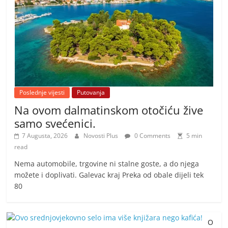
Poslednje vijesti
Putovanja
Na ovom dalmatinskom otočiću žive
samo svećenici.
7 Augusta, 2026
Novosti Plus
0 Comments
5 min
read
Nema automobile, trgovine ni stalne goste, a do njega
možete i doplivati. Galevac kraj Preka od obale dijeli tek
80
O