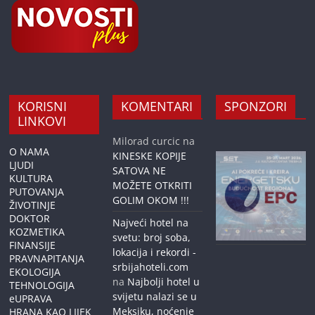
KORISNI
KOMENTARI
SPONZORI
LINKOVI
Milorad curcic
na
O NAMA
KINESKE KOPIJE
LJUDI
SATOVA NE
KULTURA
MOŽETE OTKRITI
PUTOVANJA
GOLIM OKOM !!!
ŽIVOTINJE
DOKTOR
Najveći hotel na
KOZMETIKA
svetu: broj soba,
FINANSIJE
lokacija i rekordi -
PRAVNAPITANJA
srbijahoteli.com
EKOLOGIJA
na
Najbolji hotel u
TEHNOLOGIJA
svijetu nalazi se u
eUPRAVA
Meksiku, noćenje
HRANA KAO LIJEK