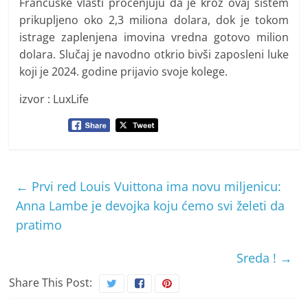
Francuske vlasti procenjuju da je kroz ovaj sistem
prikupljeno oko 2,3 miliona dolara, dok je tokom
istrage zaplenjena imovina vredna gotovo milion
dolara. Slučaj je navodno otkrio bivši zaposleni luke
koji je 2024. godine prijavio svoje kolege.
izvor : LuxLife
←
Prvi red Louis Vuittona ima novu miljenicu:
Anna Lambe je devojka koju ćemo svi želeti da
pratimo
Sreda !
→
Share This Post: