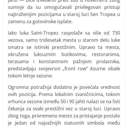
sumnje da su omogućavali privilegovan pristup
najtraženijim pozicijama u staroj luci Sen Tropea u
zamenu za gotovinske isplate.
Iako luka Saint-Tropez raspolaže sa više od 730
vezova, samo tridesetak mesta u starom delu luke
smatra se istinski prestižnim. Upravo ta mesta,
okružena luksuznim butikovima, restoranima,
terasama i konstantnom pažnjom prolaznika,
predstavljaju svojevrsni „front row“ Azurne obale
tokom letnje sezone.
Ogromna potražnja dodatno je povećala vrednost
ovih pozicija. Prema lokalnim zvaničnicima, tokom
vrhunca sezone između 50 i 90 jahti nalazi se na listi
čekanja za svaki prestižni vez u staroj luci. Upravo
zbog toga, privremeno mesto za pristajanje postalo
je jedan od najvažnijih statusnih simbola među