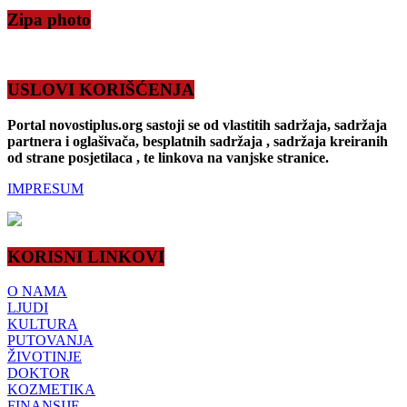
Zipa photo
USLOVI KORIŠĆENJA
Portal novostiplus.org sastoji se od vlastitih sadržaja, sadržaja
partnera i oglašivača, besplatnih sadržaja , sadržaja kreiranih
od strane posjetilaca , te linkova na vanjske stranice.
IMPRESUM
KORISNI LINKOVI
O NAMA
LJUDI
KULTURA
PUTOVANJA
ŽIVOTINJE
DOKTOR
KOZMETIKA
FINANSIJE