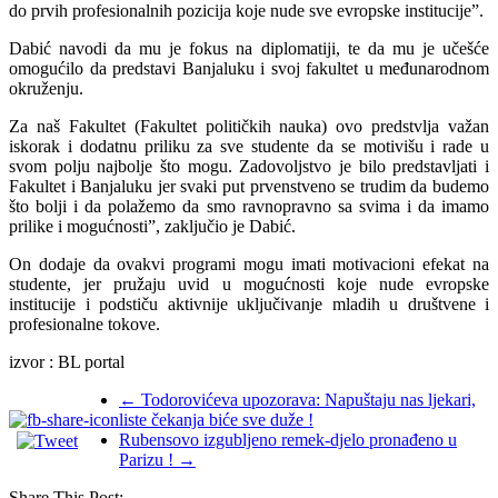
do prvih profesionalnih pozicija koje nude sve evropske institucije”.
Dabić navodi da mu je fokus na diplomatiji, te da mu je učešće
omogućilo da predstavi Banjaluku i svoj fakultet u međunarodnom
okruženju.
Za naš Fakultet (Fakultet političkih nauka) ovo predstvlja važan
iskorak i dodatnu priliku za sve studente da se motivišu i rade u
svom polju najbolje što mogu. Zadovoljstvo je bilo predstavljati i
Fakultet i Banjaluku jer svaki put prvenstveno se trudim da budemo
što bolji i da polažemo da smo ravnopravno sa svima i da imamo
prilike i mogućnosti”, zaključio je Dabić.
On dodaje da ovakvi programi mogu imati motivacioni efekat na
studente, jer pružaju uvid u mogućnosti koje nude evropske
institucije i podstiču aktivnije uključivanje mladih u društvene i
profesionalne tokove.
izvor : BL portal
←
Todorovićeva upozorava: Napuštaju nas ljekari,
liste čekanja biće sve duže !
Rubensovo izgubljeno remek-djelo pronađeno u
Parizu !
→
Share This Post: