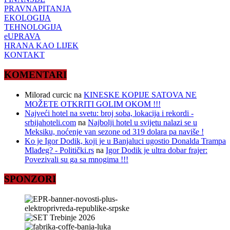
PRAVNAPITANJA
EKOLOGIJA
TEHNOLOGIJA
eUPRAVA
HRANA KAO LIJEK
KONTAKT
KOMENTARI
Milorad curcic
na
KINESKE KOPIJE SATOVA NE
MOŽETE OTKRITI GOLIM OKOM !!!
Najveći hotel na svetu: broj soba, lokacija i rekordi -
srbijahoteli.com
na
Najbolji hotel u svijetu nalazi se u
Meksiku, noćenje van sezone od 319 dolara pa naviše !
Ko je Igor Dodik, koji je u Banjaluci ugostio Donalda Trampa
Mlađeg? - Politički.rs
na
Igor Dodik je ultra dobar frajer:
Povezivali su ga sa mnogima !!!
SPONZORI