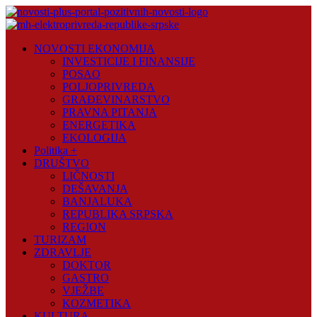
Skip
to
content
Novosti
NOVOSTI EKONOMIJA
Plus
INVESTICIJE I FINANSIJE
POSAO
Portal
POLJOPRIVREDA
pozitivnih
GRAĐEVINARSTVO
vijesti
PRAVNA PITANJA
ENERGETIKA
EKOLOGIJA
Politika +
DRUŠTVO
LIČNOSTI
DEŠAVANJA
BANJALUKA
REPUBLIKA SRPSKA
REGION
TURIZAM
ZDRAVLJE
DOKTOR
GASTRO
VJEŽBE
KOZMETIKA
KULTURA