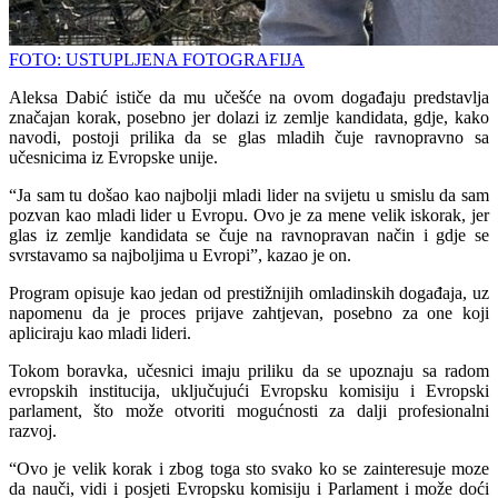
FOTO: USTUPLJENA FOTOGRAFIJA
Aleksa Dabić ističe da mu učešće na ovom događaju predstavlja
značajan korak, posebno jer dolazi iz zemlje kandidata, gdje, kako
navodi, postoji prilika da se glas mladih čuje ravnopravno sa
učesnicima iz Evropske unije.
“Ja sam tu došao kao najbolji mladi lider na svijetu u smislu da sam
pozvan kao mladi lider u Evropu. Ovo je za mene velik iskorak, jer
glas iz zemlje kandidata se čuje na ravnopravan način i gdje se
svrstavamo sa najboljima u Evropi”, kazao je on.
Program opisuje kao jedan od prestižnijih omladinskih događaja, uz
napomenu da je proces prijave zahtjevan, posebno za one koji
apliciraju kao mladi lideri.
Tokom boravka, učesnici imaju priliku da se upoznaju sa radom
evropskih institucija, uključujući Evropsku komisiju i Evropski
parlament, što može otvoriti mogućnosti za dalji profesionalni
razvoj.
“Ovo je velik korak i zbog toga sto svako ko se zainteresuje moze
da nauči, vidi i posjeti Evropsku komisiju i Parlament i može doći