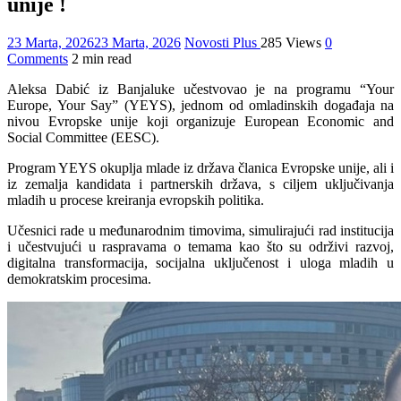
unije !
23 Marta, 2026
23 Marta, 2026
Novosti Plus
285 Views
0
Comments
2 min read
Aleksa Dabić iz Banjaluke učestvovao je na programu “Your
Europe, Your Say” (YEYS), jednom od omladinskih događaja na
nivou Evropske unije koji organizuje European Economic and
Social Committee (EESC).
Program YEYS okuplja mlade iz država članica Evropske unije, ali i
iz zemalja kandidata i partnerskih država, s ciljem uključivanja
mladih u procese kreiranja evropskih politika.
Učesnici rade u međunarodnim timovima, simulirajući rad institucija
i učestvujući u raspravama o temama kao što su održivi razvoj,
digitalna transformacija, socijalna uključenost i uloga mladih u
demokratskim procesima.