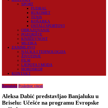
SPORT
FUDBAL
RUKOMET
TENIS
KOŠARKA
OSTALI SPORTOVI
OBRAZOVANJE
POZORIŠTE
KNJIŽEVNOST
MUZIKA
ZANIMLJIVO
NAUKA I TEHNOLOGIJA
ŽIVOTINJE
FILM
LJEPOTA I MODA
HOROSKOP
KONTAKT
Banjaluka
Poslednje vijesti
Aleksa Dabić predstavljao Banjaluku u
Briselu: Učešće na programu Evropske