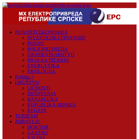
Skip
to
content
Novosti
Plus
NOVOSTI EKONOMIJA
Portal
INVESTICIJE I FINANSIJE
pozitivnih
POSAO
vijesti
POLJOPRIVREDA
GRAĐEVINARSTVO
PRAVNA PITANJA
ENERGETIKA
EKOLOGIJA
Politika +
DRUŠTVO
LIČNOSTI
DEŠAVANJA
BANJALUKA
REPUBLIKA SRPSKA
REGION
TURIZAM
ZDRAVLJE
DOKTOR
GASTRO
VJEŽBE