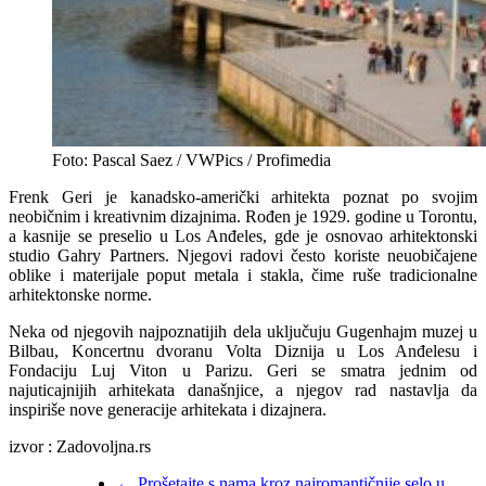
Foto: Pascal Saez / VWPics / Profimedia
Frenk Geri je kanadsko-američki arhitekta poznat po svojim
neobičnim i kreativnim dizajnima. Rođen je 1929. godine u Torontu,
a kasnije se preselio u Los Anđeles, gde je osnovao arhitektonski
studio Gahry Partners. Njegovi radovi često koriste neuobičajene
oblike i materijale poput metala i stakla, čime ruše tradicionalne
arhitektonske norme.
Neka od njegovih najpoznatijih dela uključuju Gugenhajm muzej u
Bilbau, Koncertnu dvoranu Volta Diznija u Los Anđelesu i
Fondaciju Luj Viton u Parizu. Geri se smatra jednim od
najuticajnijih arhitekata današnjice, a njegov rad nastavlja da
inspiriše nove generacije arhitekata i dizajnera.
izvor : Zadovoljna.rs
←
Prošetajte s nama kroz najromantičnije selo u