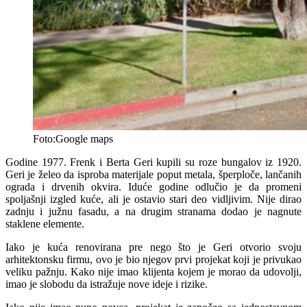
Foto:Google maps
Godine 1977. Frenk i Berta Geri kupili su roze bungalov iz 1920.
Geri je želeo da isproba materijale poput metala, šperploče, lančanih
ograda i drvenih okvira. Iduće godine odlučio je da promeni
spoljašnji izgled kuće, ali je ostavio stari deo vidljivim. Nije dirao
zadnju i južnu fasadu, a na drugim stranama dodao je nagnute
staklene elemente.
Iako je kuća renovirana pre nego što je Geri otvorio svoju
arhitektonsku firmu, ovo je bio njegov prvi projekat koji je privukao
veliku pažnju. Kako nije imao klijenta kojem je morao da udovolji,
imao je slobodu da istražuje nove ideje i rizike.