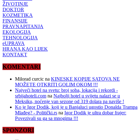
ŽIVOTINJE
DOKTOR
KOZMETIKA
FINANSIJE
PRAVNAPITANJA
EKOLOGIJA
TEHNOLOGIJA
eUPRAVA
HRANA KAO LIJEK
KONTAKT
KOMENTARI
Milorad curcic
na
KINESKE KOPIJE SATOVA NE
MOŽETE OTKRITI GOLIM OKOM !!!
Najveći hotel na svetu: broj soba, lokacija i rekordi -
srbijahoteli.com
na
Najbolji hotel u svijetu nalazi se u
Meksiku, noćenje van sezone od 319 dolara pa naviše !
Ko je Igor Dodik, koji je u Banjaluci ugostio Donalda Trampa
Mlađeg? - Politički.rs
na
Igor Dodik je ultra dobar frajer:
Povezivali su ga sa mnogima !!!
SPONZORI