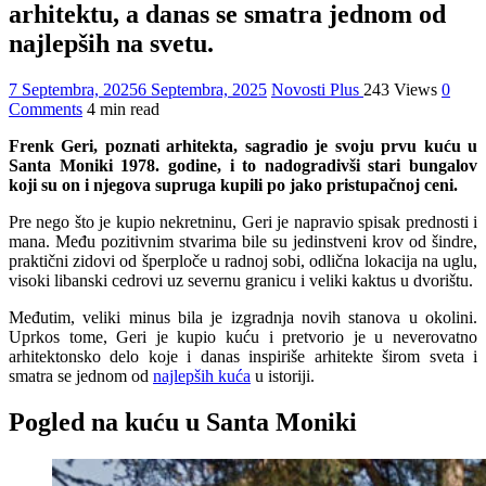
arhitektu, a danas se smatra jednom od
najlepših na svetu.
7 Septembra, 2025
6 Septembra, 2025
Novosti Plus
243 Views
0
Comments
4 min read
Frenk Geri, poznati arhitekta, sagradio je svoju prvu kuću u
Santa Moniki 1978. godine, i to nadogradivši stari bungalov
koji su on i njegova supruga kupili po jako pristupačnoj ceni.
Pre nego što je kupio nekretninu, Geri je napravio spisak prednosti i
mana. Među pozitivnim stvarima bile su jedinstveni krov od šindre,
praktični zidovi od šperploče u radnoj sobi, odlična lokacija na uglu,
visoki libanski cedrovi uz severnu granicu i veliki kaktus u dvorištu.
Međutim, veliki minus bila je izgradnja novih stanova u okolini.
Uprkos tome, Geri je kupio kuću i pretvorio je u neverovatno
arhitektonsko delo koje i danas inspiriše arhitekte širom sveta i
smatra se jednom od
najlepših kuća
u istoriji.
Pogled na kuću u Santa Moniki