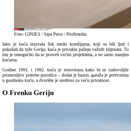
Foto: GINIES / Sipa Press / Profimedia
Iako je kuća izazvala šok među komšijama, koji su bili ljuti i
pokušali da tuže Gerija, kuća je privukla pažnju važnih klijenata. To
mu je omogućilo da se posveti većim projektima, a ne samo manjim
kućama.
Godine 1991. i 1992. kuća je renovirana kako bi se zadovoljile
promenljive potrebe porodice – dodat je bazen, garaža je pretvorena
u gostinsku kuću, a dvorište je uređeno za veću privatnost.
O Frenku Geriju