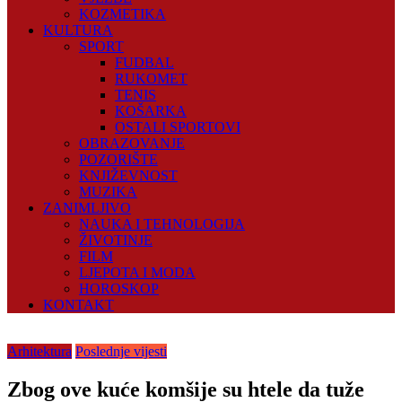
KOZMETIKA
KULTURA
SPORT
FUDBAL
RUKOMET
TENIS
KOŠARKA
OSTALI SPORTOVI
OBRAZOVANJE
POZORIŠTE
KNJIŽEVNOST
MUZIKA
ZANIMLJIVO
NAUKA I TEHNOLOGIJA
ŽIVOTINJE
FILM
LJEPOTA I MODA
HOROSKOP
KONTAKT
Arhitektura
Poslednje vijesti
Zbog ove kuće komšije su htele da tuže