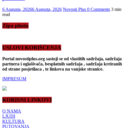
6 Augusta, 2026
6 Augusta, 2026
Novosti Plus
0 Comments
3 min
read
Zipa photo
USLOVI KORIŠĆENJA
Portal novostiplus.org sastoji se od vlastitih sadržaja, sadržaja
partnera i oglašivača, besplatnih sadržaja , sadržaja kreiranih
od strane posjetilaca , te linkova na vanjske stranice.
IMPRESUM
KORISNI LINKOVI
O NAMA
LJUDI
KULTURA
PUTOVANJA