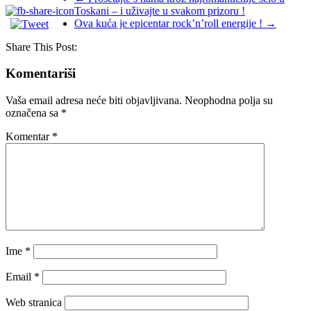
Toskani – i uživajte u svakom prizoru !
Ova kuća je epicentar rock’n’roll energije !
→
Share This Post:
Komentariši
Vaša email adresa neće biti objavljivana.
Neophodna polja su
označena sa
*
Komentar
*
Ime
*
Email
*
Web stranica