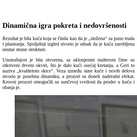
Dinamična igra pokreta i nedovršenosti
Rezultat je bila kuća koja se činila kao da je „složena“ sa puno truda
i planiranja. Spoljašnji izgled stvorio je utisak da je kuća zarobljena
unutar strane strukture.
Unutrašnjost je bila otvorena, sa uklonjenim malterom čime su
otkriveni drveni okviri, što je dalo kući osećaj kretanja, a Geri to
naziva „kvalitetom skice“. Veza između stare kuće i novih delova
stvorio je posebnu dinamiku, a prozori su doneli nadrealni efekat.
Krovni prozori omogućili su sunčevoj svetlosti da prodre u kuću i
obasja je.