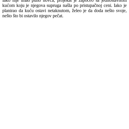
Iako nije imao puno novca, projekat je započeo sa jednostavnom
kućom koju je njegova supruga našla po pristupačnoj ceni. Iako je
planirao da kuću ostavi netaknutom, želeo je da doda nešto svoje,
nešto što bi ostavilo njegov pečat.