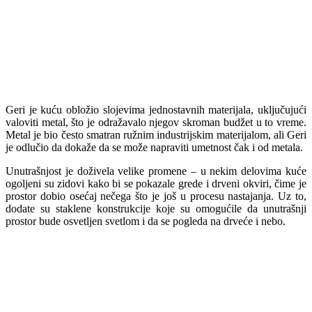
Geri je kuću obložio slojevima jednostavnih materijala, uključujući
valoviti metal, što je odražavalo njegov skroman budžet u to vreme.
Metal je bio često smatran ružnim industrijskim materijalom, ali Geri
je odlučio da dokaže da se može napraviti umetnost čak i od metala.
Unutrašnjost je doživela velike promene – u nekim delovima kuće
ogoljeni su zidovi kako bi se pokazale grede i drveni okviri, čime je
prostor dobio osećaj nečega što je još u procesu nastajanja. Uz to,
dodate su staklene konstrukcije koje su omogućile da unutrašnji
prostor bude osvetljen svetlom i da se pogleda na drveće i nebo.