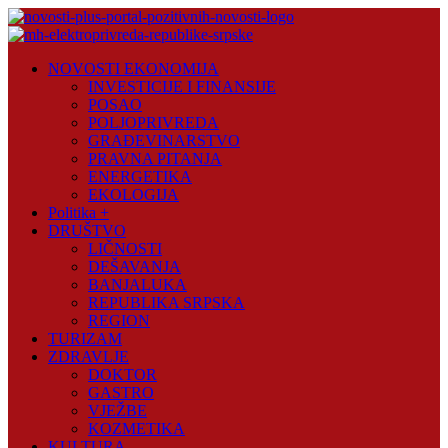
Skip
to
content
Novosti
NOVOSTI EKONOMIJA
Plus
INVESTICIJE I FINANSIJE
POSAO
Portal
POLJOPRIVREDA
pozitivnih
GRAĐEVINARSTVO
vijesti
PRAVNA PITANJA
ENERGETIKA
EKOLOGIJA
Politika +
DRUŠTVO
LIČNOSTI
DEŠAVANJA
BANJALUKA
REPUBLIKA SRPSKA
REGION
TURIZAM
ZDRAVLJE
DOKTOR
GASTRO
VJEŽBE
KOZMETIKA
KULTURA