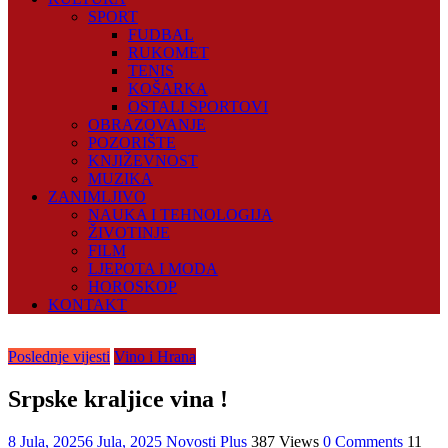
SPORT
FUDBAL
RUKOMET
TENIS
KOŠARKA
OSTALI SPORTOVI
OBRAZOVANJE
POZORIŠTE
KNJIŽEVNOST
MUZIKA
ZANIMLJIVO
NAUKA I TEHNOLOGIJA
ŽIVOTINJE
FILM
LJEPOTA I MODA
HOROSKOP
KONTAKT
Poslednje vijesti
Vino i Hrana
Srpske kraljice vina !
8 Jula, 2025
6 Jula, 2025
Novosti Plus
387 Views
0 Comments
11