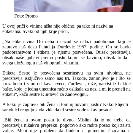
Foto: Promo
U ovoj priči o vinima ništa nije obično, pa tako ni nazivi na
etiketama. Svaki od njih krije priču.
„Na etiketi vina Do neba i nazad se nalazi padobranac koji je
zapravo naš deka Pantelija Đurđevic 1957. godine. On se bavio
padobranstvom i etiketa je njemu posvećena. Otisak predstavlja
otisak naše ljubavi prema poslu kojim se bavimo, otisak truda i
svega uloženog u naš vinograd i vinariju.
Etiketa Sestre je posvećena sestrinstvu na svim nivoima, ne
predstavlja isključivo samo nas tri. Takođe, zanimljivo je i što se
kroz bocu i vino oslikava cveće, đurđevci, ruže, narcisi iz bakine
bašte, koje je jedna umetnica ručno oslikala za nas, a mi je preneli na
etiketu“, kažu sestre Đurđević za Zadovoljnu.
A kako je zapravo biti žena u tom njihovom poslu? Kako klijenti i
saradnici reaguju kada vide da tri sestre vode takav posao?
„Biti žena u ovom poslu je divno. Mislim da to ne treba da
predstavlja nikakvu prepreku, pogotovo ako radite posao koji zaista
volite. Meni nije problem da budem u gumenim čizmama u