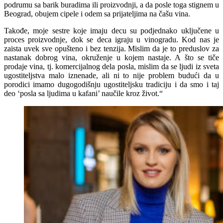
podrumu sa barik buradima ili proizvodnji, a da posle toga stignem u
Beograd, obujem cipele i odem sa prijateljima na čašu vina.
Takođe, moje sestre koje imaju decu su podjednako uključene u
proces proizvodnje, dok se deca igraju u vinogradu. Kod nas je
zaista uvek sve opušteno i bez tenzija. Mislim da je to preduslov za
nastanak dobrog vina, okruženje u kojem nastaje. A što se tiče
prodaje vina, tj. komercijalnog dela posla, mislim da se ljudi iz sveta
ugostiteljstva malo iznenade, ali ni to nije problem budući da u
porodici imamo dugogodišnju ugostiteljsku tradiciju i da smo i taj
deo ‘posla sa ljudima u kafani’ naučile kroz život.“