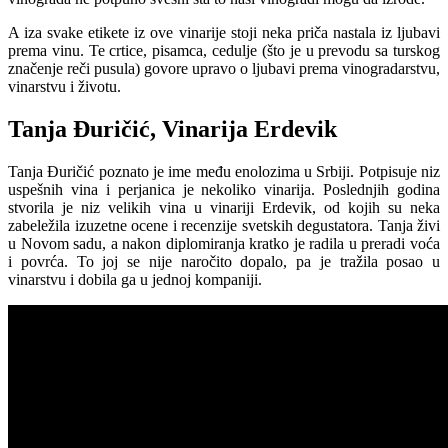
A iza svake etikete iz ove vinarije stoji neka priča nastala iz ljubavi
prema vinu. Te crtice, pisamca, cedulje (što je u prevodu sa turskog
značenje reči pusula) govore upravo o ljubavi prema vinogradarstvu,
vinarstvu i životu.
Tanja Đuričić, Vinarija Erdevik
Tanja Đuričić poznato je ime među enolozima u Srbiji. Potpisuje niz
uspešnih vina i perjanica je nekoliko vinarija. Poslednjih godina
stvorila je niz velikih vina u vinariji Erdevik, od kojih su neka
zabeležila izuzetne ocene i recenzije svetskih degustatora. Tanja živi
u Novom sadu, a nakon diplomiranja kratko je radila u preradi voća
i povrća. To joj se nije naročito dopalo, pa je tražila posao u
vinarstvu i dobila ga u jednoj kompaniji.