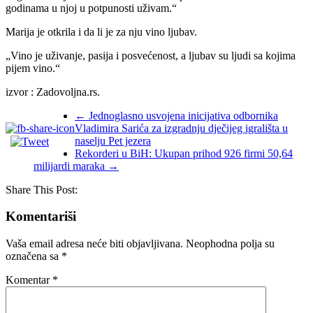
godinama u njoj u potpunosti uživam.“
Marija je otkrila i da li je za nju vino ljubav.
„Vino je uživanje, pasija i posvećenost, a ljubav su ljudi sa kojima
pijem vino.“
izvor : Zadovoljna.rs.
←
Jednoglasno usvojena inicijativa odbornika
Vladimira Sarića za izgradnju dječijeg igrališta u
naselju Pet jezera
Rekorderi u BiH: Ukupan prihod 926 firmi 50,64
milijardi maraka
→
Share This Post:
Komentariši
Vaša email adresa neće biti objavljivana.
Neophodna polja su
označena sa
*
Komentar
*