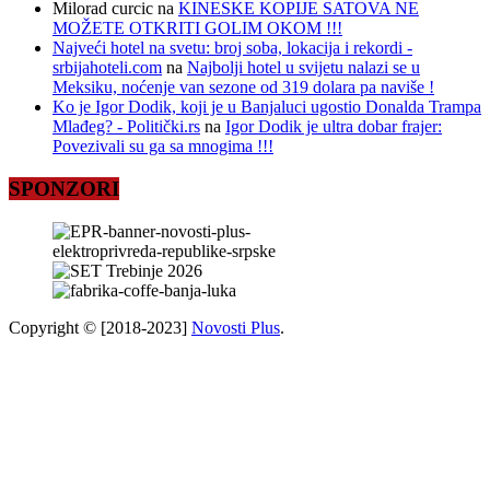
Milorad curcic
na
KINESKE KOPIJE SATOVA NE
MOŽETE OTKRITI GOLIM OKOM !!!
Najveći hotel na svetu: broj soba, lokacija i rekordi -
srbijahoteli.com
na
Najbolji hotel u svijetu nalazi se u
Meksiku, noćenje van sezone od 319 dolara pa naviše !
Ko je Igor Dodik, koji je u Banjaluci ugostio Donalda Trampa
Mlađeg? - Politički.rs
na
Igor Dodik je ultra dobar frajer:
Povezivali su ga sa mnogima !!!
SPONZORI
Copyright © [2018-2023]
Novosti Plus
.