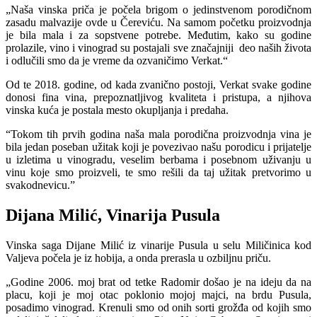
„Naša vinska priča je počela brigom o jedinstvenom porodičnom
zasadu malvazije ovde u Čereviću. Na samom početku proizvodnja
je bila mala i za sopstvene potrebe. Međutim, kako su godine
prolazile, vino i vinograd su postajali sve značajniji deo naših života
i odlučili smo da je vreme da ozvaničimo Verkat.“
Od te 2018. godine, od kada zvanično postoji, Verkat svake godine
donosi fina vina, prepoznatljivog kvaliteta i pristupa, a njihova
vinska kuća je postala mesto okupljanja i predaha.
“Tokom tih prvih godina naša mala porodična proizvodnja vina je
bila jedan poseban užitak koji je povezivao našu porodicu i prijatelje
u izletima u vinogradu, veselim berbama i posebnom uživanju u
vinu koje smo proizveli, te smo rešili da taj užitak pretvorimo u
svakodnevicu.”
Dijana Milić, Vinarija Pusula
Vinska saga Dijane Milić iz vinarije Pusula u selu Miličinica kod
Valjeva počela je iz hobija, a onda prerasla u ozbiljnu priču.
„Godine 2006. moj brat od tetke Radomir došao je na ideju da na
placu, koji je moj otac poklonio mojoj majci, na brdu Pusula,
posadimo vinograd. Krenuli smo od onih sorti grožđa od kojih smo