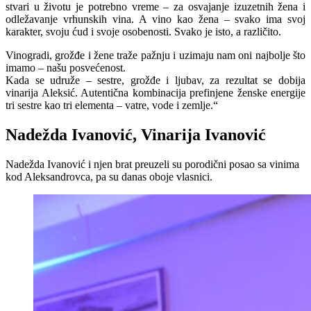
stvari u životu je potrebno vreme – za osvajanje izuzetnih žena i
odležavanje vrhunskih vina. A vino kao žena – svako ima svoj
karakter, svoju ćud i svoje osobenosti. Svako je isto, a različito.
Vinogradi, grožđe i žene traže pažnju i uzimaju nam oni najbolje što
imamo – našu posvećenost.
Kada se udruže – sestre, grožđe i ljubav, za rezultat se dobija
vinarija Aleksić. Autentična kombinacija prefinjene ženske energije
tri sestre kao tri elementa – vatre, vode i zemlje.“
Nadežda Ivanović, Vinarija Ivanović
Nadežda Ivanović i njen brat preuzeli su porodični posao sa vinima
kod Aleksandrovca, pa su danas oboje vlasnici.