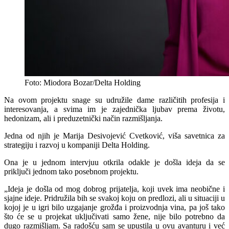
Foto: Miodora Bozar/Delta Holding
Na ovom projektu snage su udružile dame različitih profesija i
interesovanja, a svima im je zajednička ljubav prema životu,
hedonizam, ali i preduzetnički način razmišljanja.
Jedna od njih je Marija Desivojević Cvetković, viša savetnica za
strategiju i razvoj u kompaniji Delta Holding.
Ona je u jednom intervjuu otkrila odakle je došla ideja da se
priključi jednom tako posebnom projektu.
„Ideja je došla od mog dobrog prijatelja, koji uvek ima neobične i
sjajne ideje. Pridružila bih se svakoj koju on predlozi, ali u situaciji u
kojoj je u igri bilo uzgajanje grožđa i proizvodnja vina, pa još tako
što će se u projekat uključivati samo žene, nije bilo potrebno da
dugo razmišljam. Sa radošću sam se upustila u ovu avanturu i već