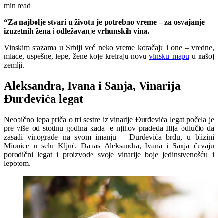
min read
“Za najbolje stvari u životu je potrebno vreme – za osvajanje
izuzetnih žena i odležavanje vrhunskih vina.
Vinskim stazama u Srbiji već neko vreme koračaju i one – vredne,
mlade, uspešne, lepe, žene koje kreiraju novu
vinsku mapu
u našoj
zemlji.
Aleksandra, Ivana i Sanja, Vinarija
Đurđevića legat
Neobično lepa priča o tri sestre iz vinarije Đurđevića legat počela je
pre više od stotinu godina kada je njihov pradeda Ilija odlučio da
zasadi vinograde na svom imanju – Đurđevića brdu, u blizini
Mionice u selu Ključ. Danas Aleksandra, Ivana i Sanja čuvaju
porodični legat i proizvode svoje vinarije boje jedinstvenošću i
lepotom.