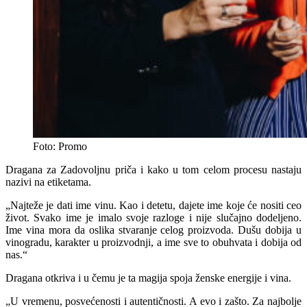
Foto: Promo
Dragana za Zadovoljnu priča i kako u tom celom procesu nastaju
nazivi na etiketama.
„Najteže je dati ime vinu. Kao i detetu, dajete ime koje će nositi ceo
život. Svako ime je imalo svoje razloge i nije slučajno dodeljeno.
Ime vina mora da oslika stvaranje celog proizvoda. Dušu dobija u
vinogradu, karakter u proizvodnji, a ime sve to obuhvata i dobija od
nas.“
Dragana otkriva i u čemu je ta magija spoja ženske energije i vina.
„U vremenu, posvećenosti i autentičnosti. A evo i zašto. Za najbolje