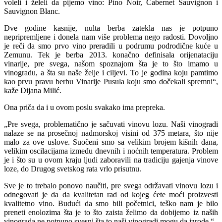
voleli i želeli da pijemo vino: Pino Noir, Cabernet Sauvignon i
Sauvignon Blanc.
Dve godine kasnije, nulta berba zatekla nas je potpuno
nepripremljene i donela nam više problema nego radosti. Dovoljno
je reči da smo prvo vino preradili u podrumu podrodične kuće u
Zemunu. Tek je berba 2013. konačno definisala orijenataciju
vinarije, pre svega, našom spoznajom šta je to što imamo u
vinogradu, a šta su naše želje i ciljevi. To je godina koju pamtimo
kao prvu pravu berbu Vinarije Pusula koju smo dočekali spremni“,
kaže Dijana Milić.
Ona priča da i u ovom poslu svakako ima prepreka.
„Pre svega, problematično je sačuvati vinovu lozu. Naši vinogradi
nalaze se na prosečnoj nadmorskoj visini od 375 metara, što nije
malo za ove uslove. Suočeni smo sa velikim brojem kišnih dana,
velikim oscilacijama između dnevnih i noćnih temperatura. Problem
je i što su u ovom kraju ljudi zaboravili na tradiciju gajenja vinove
loze, do Drugog svetskog rata vrlo prisutnu.
Sve je to trebalo ponovo naučiti, pre svega održavati vinovu lozu i
odnegovati je da da kvalitetan rad od kojeg ćete moći proizvesti
kvalitetno vino. Budući da smo bili početnici, teško nam je bilo
preneti enolozima šta je to što zaista želimo da dobijemo iz naših
vinograda ne potpuno svesni šta to naši vinogradi mogu da izrode.“