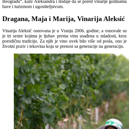
Beogradu“, kaže Aleksandra i dodaje da se pored vinarije godinama
bave i turizmom i ugostiteljstvom.
Dragana, Maja i Marija, Vinarija Aleksić
Vinarija Aleksić osnovana je u Vranju 2006. godine, a osnovale su
je tri sestre kojima je ljubav prema vinu usađena u mladosti, kroz
porodičnu tradiciju. Za njih je vino uvek bilo više od posla, ono je
životni poziv i tekovina koja se prenosi sa generacije na generaciju.