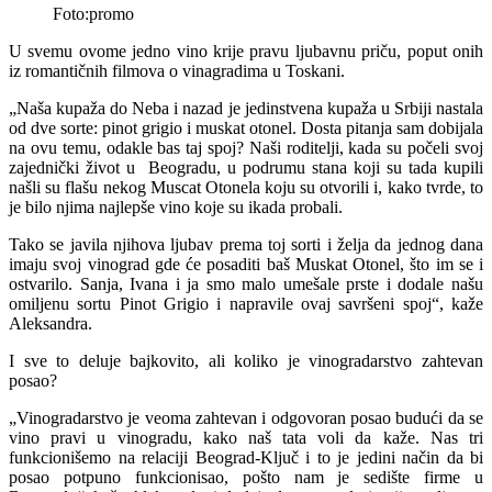
Foto:promo
U svemu ovome jedno vino krije pravu ljubavnu priču, poput onih
iz romantičnih filmova o vinagradima u Toskani.
„Naša kupaža do Neba i nazad je jedinstvena kupaža u Srbiji nastala
od dve sorte: pinot grigio i muskat otonel. Dosta pitanja sam dobijala
na ovu temu, odakle bas taj spoj? Naši roditelji, kada su počeli svoj
zajednički život u Beogradu, u podrumu stana koji su tada kupili
našli su flašu nekog Muscat Otonela koju su otvorili i, kako tvrde, to
je bilo njima najlepše vino koje su ikada probali.
Tako se javila njihova ljubav prema toj sorti i želja da jednog dana
imaju svoj vinograd gde će posaditi baš Muskat Otonel, što im se i
ostvarilo. Sanja, Ivana i ja smo malo umešale prste i dodale našu
omiljenu sortu Pinot Grigio i napravile ovaj savršeni spoj“, kaže
Aleksandra.
I sve to deluje bajkovito, ali koliko je vinogradarstvo zahtevan
posao?
„Vinogradarstvo je veoma zahtevan i odgovoran posao budući da se
vino pravi u vinogradu, kako naš tata voli da kaže. Nas tri
funkcionišemo na relaciji Beograd-Ključ i to je jedini način da bi
posao potpuno funkcionisao, pošto nam je sedište firme u