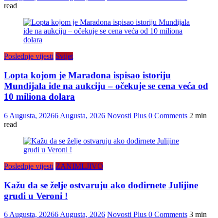
read
Poslednje vijesti
Svijet
Lopta kojom je Maradona ispisao istoriju
Mundijala ide na aukciju – očekuje se cena veća od
10 miliona dolara
6 Augusta, 2026
6 Augusta, 2026
Novosti Plus
0 Comments
2 min
read
Poslednje vijesti
ZANIMLJIVO
Kažu da se želje ostvaruju ako dodirnete Julijine
grudi u Veroni !
6 Augusta, 2026
6 Augusta, 2026
Novosti Plus
0 Comments
3 min