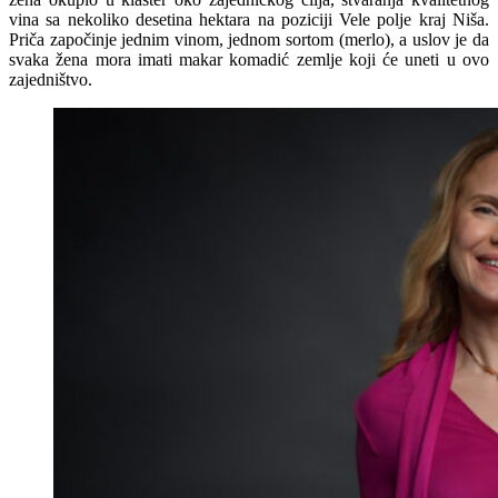
vina sa nekoliko desetina hektara na poziciji Vele polje kraj Niša.
Priča započinje jednim vinom, jednom sortom (merlo), a uslov je da
svaka žena mora imati makar komadić zemlje koji će uneti u ovo
zajedništvo.