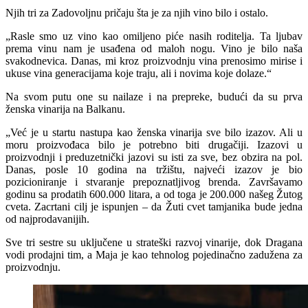
Njih tri za Zadovoljnu pričaju šta je za njih vino bilo i ostalo.
„Rasle smo uz vino kao omiljeno piće nasih roditelja. Ta ljubav
prema vinu nam je usađena od maloh nogu. Vino je bilo naša
svakodnevica. Danas, mi kroz proizvodnju vina prenosimo mirise i
ukuse vina generacijama koje traju, ali i novima koje dolaze.“
Na svom putu one su nailaze i na prepreke, budući da su prva
ženska vinarija na Balkanu.
„Već je u startu nastupa kao ženska vinarija sve bilo izazov. Ali u
moru proizvođaca bilo je potrebno biti drugačiji. Izazovi u
proizvodnji i preduzetnički jazovi su isti za sve, bez obzira na pol.
Danas, posle 10 godina na tržištu, najveći izazov je bio
pozicioniranje i stvaranje prepoznatljivog brenda. Završavamo
godinu sa prodatih 600.000 litara, a od toga je 200.000 našeg Žutog
cveta. Zacrtani cilj je ispunjen – da Žuti cvet tamjanika bude jedna
od najprodavanijih.
Sve tri sestre su uključene u strateški razvoj vinarije, dok Dragana
vodi prodajni tim, a Maja je kao tehnolog pojedinačno zadužena za
proizvodnju.