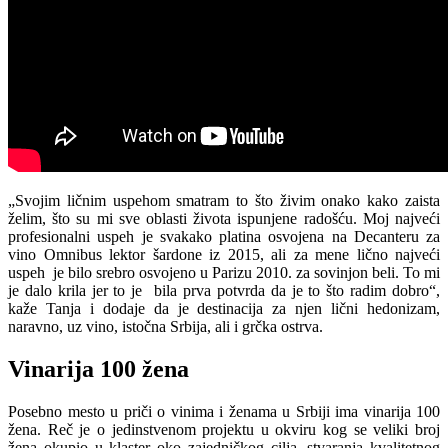
„Svojim ličnim uspehom smatram to što živim onako kako zaista
želim, što su mi sve oblasti života ispunjene radošću. Moj najveći
profesionalni uspeh je svakako platina osvojena na Decanteru za
vino Omnibus lektor šardone iz 2015, ali za mene lično najveći
uspeh je bilo srebro osvojeno u Parizu 2010. za sovinjon beli. To mi
je dalo krila jer to je bila prva potvrda da je to što radim dobro“,
kaže Tanja i dodaje da je destinacija za njen lični hedonizam,
naravno, uz vino, istočna Srbija, ali i grčka ostrva.
Vinarija 100 žena
Posebno mesto u priči o vinima i ženama u Srbiji ima vinarija 100
žena. Reč je o jedinstvenom projektu u okviru kog se veliki broj
žena okupio u klaster oko zajedničkog cilja, stvaranja kvalitetnog