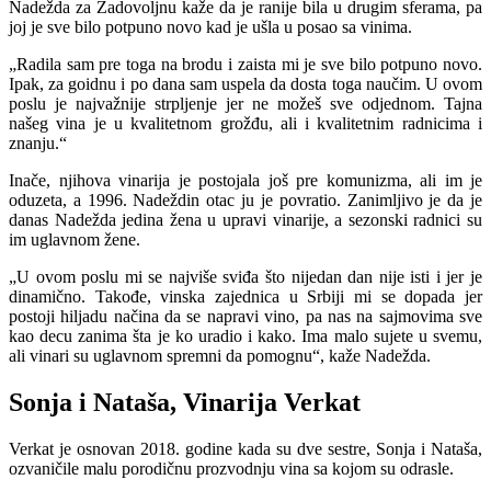
Nadežda za Zadovoljnu kaže da je ranije bila u drugim sferama, pa
joj je sve bilo potpuno novo kad je ušla u posao sa vinima.
„Radila sam pre toga na brodu i zaista mi je sve bilo potpuno novo.
Ipak, za goidnu i po dana sam uspela da dosta toga naučim. U ovom
poslu je najvažnije strpljenje jer ne možeš sve odjednom. Tajna
našeg vina je u kvalitetnom grožđu, ali i kvalitetnim radnicima i
znanju.“
Inače, njihova vinarija je postojala još pre komunizma, ali im je
oduzeta, a 1996. Nadeždin otac ju je povratio. Zanimljivo je da je
danas Nadežda jedina žena u upravi vinarije, a sezonski radnici su
im uglavnom žene.
„U ovom poslu mi se najviše sviđa što nijedan dan nije isti i jer je
dinamično. Takođe, vinska zajednica u Srbiji mi se dopada jer
postoji hiljadu načina da se napravi vino, pa nas na sajmovima sve
kao decu zanima šta je ko uradio i kako. Ima malo sujete u svemu,
ali vinari su uglavnom spremni da pomognu“, kaže Nadežda.
Sonja i Nataša, Vinarija Verkat
Verkat je osnovan 2018. godine kada su dve sestre, Sonja i Nataša,
ozvaničile malu porodičnu prozvodnju vina sa kojom su odrasle.