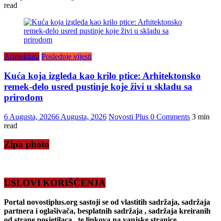
read
Arhitektura
Poslednje vijesti
Kuća koja izgleda kao krilo ptice: Arhitektonsko
remek-delo usred pustinje koje živi u skladu sa
prirodom
6 Augusta, 2026
6 Augusta, 2026
Novosti Plus
0 Comments
3 min
read
Zipa photo
USLOVI KORIŠĆENJA
Portal novostiplus.org sastoji se od vlastitih sadržaja, sadržaja
partnera i oglašivača, besplatnih sadržaja , sadržaja kreiranih
od strane posjetilaca , te linkova na vanjske stranice.