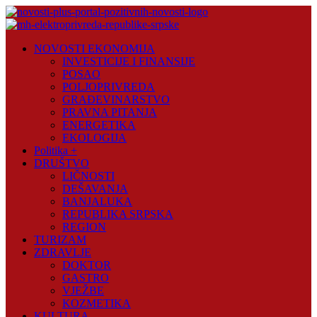
Skip
to
content
Novosti
NOVOSTI EKONOMIJA
Plus
INVESTICIJE I FINANSIJE
POSAO
Portal
POLJOPRIVREDA
pozitivnih
GRAĐEVINARSTVO
vijesti
PRAVNA PITANJA
ENERGETIKA
EKOLOGIJA
Politika +
DRUŠTVO
LIČNOSTI
DEŠAVANJA
BANJALUKA
REPUBLIKA SRPSKA
REGION
TURIZAM
ZDRAVLJE
DOKTOR
GASTRO
VJEŽBE
KOZMETIKA
KULTURA