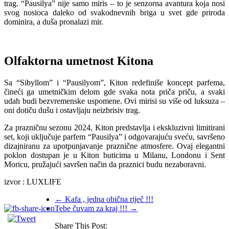
trag. “Pausilya” nije samo miris – to je senzorna avantura koja nosi
svog nosioca daleko od svakodnevnih briga u svet gde priroda
dominira, a duša pronalazi mir.
Olfaktorna umetnost Kitona
Sa “Sibyllom” i “Pausilyom”, Kiton redefiniše koncept parfema,
čineći ga umetničkim delom gde svaka nota priča priču, a svaki
udah budi bezvremenske uspomene. Ovi mirisi su više od luksuza –
oni dotiču dušu i ostavljaju neizbrisiv trag.
Za prazničnu sezonu 2024, Kiton predstavlja i ekskluzivni limitirani
set, koji uključuje parfem “Pausilya” i odgovarajuću sveću, savršeno
dizajniranu za upotpunjavanje praznične atmosfere. Ovaj elegantni
poklon dostupan je u Kiton buticima u Milanu, Londonu i Sent
Moricu, pružajući savršen način da praznici budu nezaboravni.
izvor : LUXLIFE
←
Kafa , jedna obična riječ !!!
Tebe čuvam za kraj !!!
→
Share This Post: