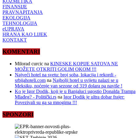
KOZMETIKA
FINANSIJE
PRAVNAPITANJA
EKOLOGIJA
TEHNOLOGIJA
eUPRAVA
HRANA KAO LIJEK
KONTAKT
KOMENTARI
Milorad curcic
na
KINESKE KOPIJE SATOVA NE
MOŽETE OTKRITI GOLIM OKOM !!!
Najveći hotel na svetu: broj soba, lokacija i rekordi -
srbijahoteli.com
na
Najbolji hotel u svijetu nalazi se u
Meksiku, noćenje van sezone od 319 dolara pa naviše !
Ko je Igor Dodik, koji je u Banjaluci ugostio Donalda Trampa
Mlađeg? - Politički.rs
na
Igor Dodik je ultra dobar frajer:
Povezivali su ga sa mnogima !!!
SPONZORI