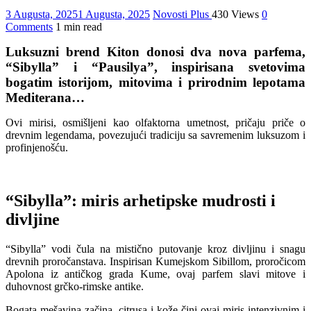
3 Augusta, 2025
1 Augusta, 2025
Novosti Plus
430 Views
0
Comments
1 min read
Luksuzni brend Kiton donosi dva nova parfema,
“Sibylla” i “Pausilya”, inspirisana svetovima
bogatim istorijom, mitovima i prirodnim lepotama
Mediterana…
Ovi mirisi, osmišljeni kao olfaktorna umetnost, pričaju priče o
drevnim legendama, povezujući tradiciju sa savremenim luksuzom i
profinjenošću.
“Sibylla”: miris arhetipske mudrosti i
divljine
“Sibylla” vodi čula na mistično putovanje kroz divljinu i snagu
drevnih proročanstava. Inspirisan Kumejskom Sibillom, proročicom
Apolona iz antičkog grada Kume, ovaj parfem slavi mitove i
duhovnost grčko-rimske antike.
Bogata mešavina začina, citrusa i kože čini ovaj miris intenzivnim i