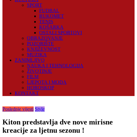
SPORT
FUDBAL
RUKOMET
TENIS
KOŠARKA
OSTALI SPORTOVI
OBRAZOVANJE
POZORIŠTE
KNJIŽEVNOST
MUZIKA
ZANIMLJIVO
NAUKA I TEHNOLOGIJA
ŽIVOTINJE
FILM
LJEPOTA I MODA
HOROSKOP
KONTAKT
Poslednje vijesti
Style
Kiton predstavlja dve nove mirisne
kreacije za ljetnu sezonu !