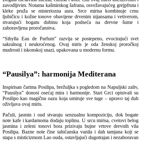
zavodljivim. Notama kašmirskog šafrana, osvežavajućeg grejpfruta i
kleke pruža se misteriozna aura. Srce mirisa kombinuje crnu
ljubičicu i kožne tonove obavijene drvenim nijansama i vetiverom,
stvarajući bogatu dubinu koja podseća na drevne šume i
zaboravljena proročanstva.
“Sibylla Eau de Parfum” razvija se postepeno, evocirajući svet
sakralnog i neukroćenog. Ovaj miris je oda ženskoj proročkoj
mudrosti i iskonskoj snazi, upakovana u modernu formu.
“Pausilya”: harmonija Mediterana
Inspirisan čarima Posilipa, brežuljka s pogledom na Napuljski zaliv,
“Pausilya” donosi osećaj mira i harmonije. Stari Grci opisivali su
Posilipo kao magičnu oazu koja umiruje sve tuge – upravo taj duh
oživljava ovaj miris.
Pačuli, jasmin i oud stvaraju senzualnu kompoziciju, dok bogate
note kafe i kardamoma dodaju toplinu. U srcu mirisa, cvetovi belog
jasmina i zeleni tonovi bora prizivaju bujne vrtove drevnih vila
Posilipa. Bazne note čine tahićanska vanila i dah tamjana koji se
stapa s misticizmom Lao ouda, ostavljajući dugotrajan i nezaboravan