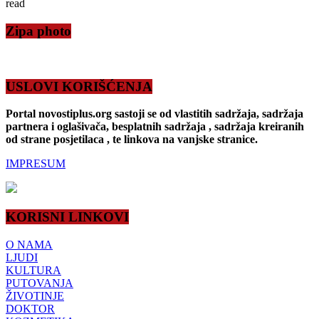
read
Zipa photo
USLOVI KORIŠĆENJA
Portal novostiplus.org sastoji se od vlastitih sadržaja, sadržaja
partnera i oglašivača, besplatnih sadržaja , sadržaja kreiranih
od strane posjetilaca , te linkova na vanjske stranice.
IMPRESUM
KORISNI LINKOVI
O NAMA
LJUDI
KULTURA
PUTOVANJA
ŽIVOTINJE
DOKTOR