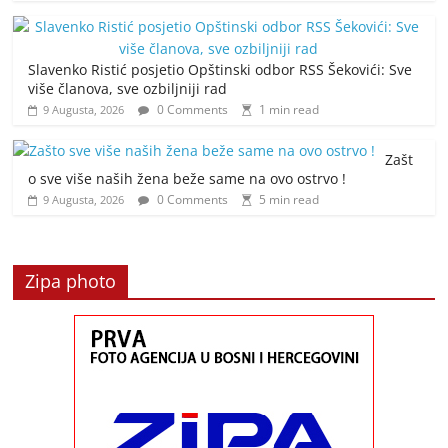
Slavenko Ristić posjetio Opštinski odbor RSS Šekovići: Sve
više članova, sve ozbiljniji rad
0 Comments
1 min read
9 Augusta, 2026
Zašt
o sve više naših žena beže same na ovo ostrvo !
0 Comments
5 min read
9 Augusta, 2026
Zipa photo