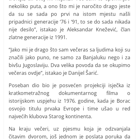
nekoliko puta, a ono što mi je naročito drago jeste
da su se sada po prvi na istom mjestu našli
pripadnici generacije ‘76 i ‘91, to se do sada nikada
nije desilo”, istakao je Aleksandar Knežević, član
zlatne generacije iz 1991.
“Jako mi je drago što sam večeras sa ljudima koji su
značili jako puno, ne samo za Banjaluku nego i za
bivšu Jugoslaviju. Dva velika povoda da se okupimo
večeras ovdje”, istakao je Danijel Šarić.
Poseban dio bio je posvećen projekciji isječka iz
kratkometražnog dokumentarnog filma o
istorijskom uspjehu iz 1976. godine, kada je Borac
osvojio titulu prvaka Evrope i time ušao u red
najvećih klubova Starog kontinenta.
Na kraju večeri, uz pjesmu koja je odzvanjala
čitavim dvorom, još jednom je poslata poruka da