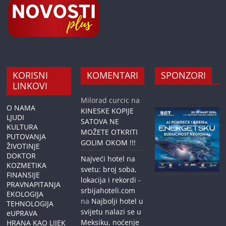
KORISNI
KOMENTARI
SPONZORI
LINKOVI
Milorad curcic
na
O NAMA
KINESKE KOPIJE
LJUDI
SATOVA NE
KULTURA
MOŽETE OTKRITI
PUTOVANJA
GOLIM OKOM !!!
ŽIVOTINJE
DOKTOR
Najveći hotel na
KOZMETIKA
svetu: broj soba,
FINANSIJE
lokacija i rekordi -
PRAVNAPITANJA
srbijahoteli.com
EKOLOGIJA
na
Najbolji hotel u
TEHNOLOGIJA
svijetu nalazi se u
eUPRAVA
Meksiku, noćenje
HRANA KAO LIJEK