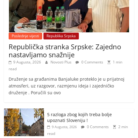
Poslednje vijesti
Republika Srpska
Republička stranka Srpske: Zajedno
nastavljamo snažnije
9 Augusta, 2026
Novosti Plus
0 Comments
1 min
read
Druženje sa građanima Banjaluke proteklo je u prijatnoj
atmosferi, uz razgovor, razmjenu ideja i zajedničko
druženje . Poručili su ovo
5 razloga zbog kojih treba bolje
upoznati Sloveniju !
0 Comments
2 min
9 Augusta, 2026
read