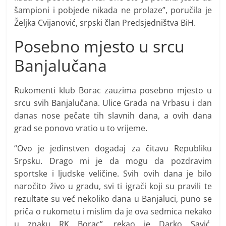
šampioni i pobjede nikada ne prolaze”, poručila je
Željka Cvijanović, srpski član Predsjedništva BiH.
Posebno mjesto u srcu
Banjalučana
Rukomenti klub Borac zauzima posebno mjesto u
srcu svih Banjalučana. Ulice Grada na Vrbasu i dan
danas nose pečate tih slavnih dana, a ovih dana
grad se ponovo vratio u to vrijeme.
“Ovo je jedinstven događaj za čitavu Republiku
Srpsku. Drago mi je da mogu da pozdravim
sportske i ljudske veličine. Svih ovih dana je bilo
naročito živo u gradu, svi ti igrači koji su pravili te
rezultate su već nekoliko dana u Banjaluci, puno se
priča o rukometu i mislim da je ova sedmica nekako
u znaku RK Borac”, rekao je Darko Savić,