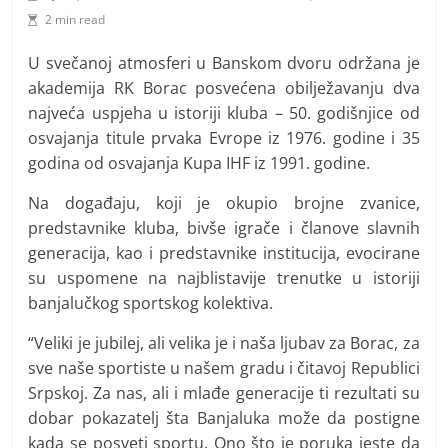
t
2 min read
i
v
U svečanoj atmosferi u Banskom dvoru održana je
akademija RK Borac posvećena obilježavanju dva
n
najveća uspjeha u istoriji kluba – 50. godišnjice od
i
osvajanja titule prvaka Evrope iz 1976. godine i 35
h
godina od osvajanja Kupa IHF iz 1991. godine.
v
i
Na događaju, koji je okupio brojne zvanice,
predstavnike kluba, bivše igrače i članove slavnih
j
generacija, kao i predstavnike institucija, evocirane
e
su uspomene na najblistavije trenutke u istoriji
s
banjalučkog sportskog kolektiva.
t
i
“Veliki je jubilej, ali velika je i naša ljubav za Borac, za
sve naše sportiste u našem gradu i čitavoj Republici
Srpskoj. Za nas, ali i mlađe generacije ti rezultati su
dobar pokazatelj šta Banjaluka može da postigne
kada se posveti sportu. Ono što je poruka jeste da