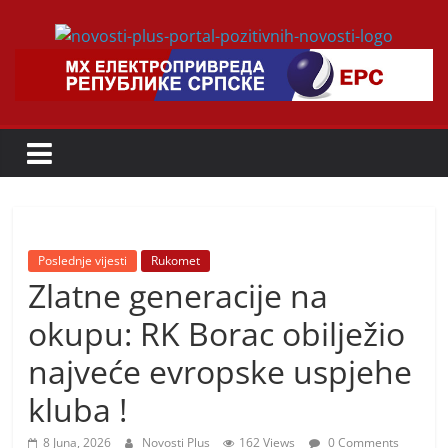
Skip
to
Novosti
content
Plus
P
o
r
t
Poslednje vijesti
Rukomet
Zlatne generacije na
a
l
okupu: RK Borac obilježio
p
najveće evropske uspjehe
o
z
kluba !
i
8 Juna, 2026
Novosti Plus
162 Views
0 Comments