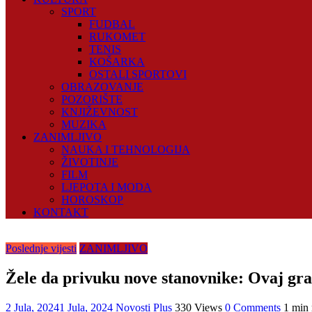
SPORT
FUDBAL
RUKOMET
TENIS
KOŠARKA
OSTALI SPORTOVI
OBRAZOVANJE
POZORIŠTE
KNJIŽEVNOST
MUZIKA
ZANIMLJIVO
NAUKA I TEHNOLOGIJA
ŽIVOTINJE
FILM
LJEPOTA I MODA
HOROSKOP
KONTAKT
Poslednje vijesti
ZANIMLJIVO
Žele da privuku nove stanovnike: Ovaj grad
2 Jula, 2024
1 Jula, 2024
Novosti Plus
330 Views
0 Comments
1 min 