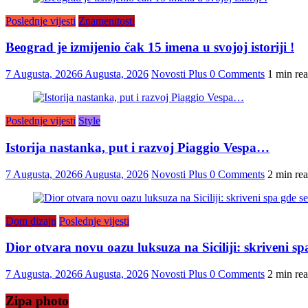
Poslednje vijesti
Znamenitosti
Beograd je izmijenio čak 15 imena u svojoj istoriji !
7 Augusta, 2026
6 Augusta, 2026
Novosti Plus
0 Comments
1 min re
Poslednje vijesti
Style
Istorija nastanka, put i razvoj Piaggio Vespa…
7 Augusta, 2026
6 Augusta, 2026
Novosti Plus
0 Comments
2 min re
Dom dizajn
Poslednje vijesti
Dior otvara novu oazu luksuza na Siciliji: skriveni s
7 Augusta, 2026
6 Augusta, 2026
Novosti Plus
0 Comments
2 min re
Zipa photo