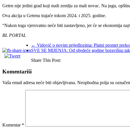
Geten nije jedini grad koji nudi zemlju za mali novac. Na jugu, opštin
Ova akcija u Getenu trajaće tokom 2024. i 2025. godine.
“Nakon toga vjerovatno neće biti nastavljeno, jer će se ekonomija naj
BL PORTAL
←
Vidović o novim prijedlozima: Platni promet preko
SVE SE MIJENJA: Od sljedeće godine boravišnu taksu 
Share This Post:
Komentariši
Vaša email adresa neće biti objavljivana.
Neophodna polja su označe
Komentar
*