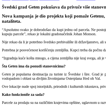
Švedski grad Geten pokušava da privuče više stanov
Nova kampanja je dio projekta koji pomaže Getenu, 
nataliteta.
“Apsolutno svako je dobrodošao da kupi jednu od parcela. Ne postoje 
kupuju parcele”, rekao je lokalni gradonačelnik Johan Monson.
Nije rekao da li je potrebno švedsko prebivalište ili državljanstvo, al
Potrebna je posvećenost korišćenju zemljišta. Kupci treba da počnu da
“Izgradnja kuće košta mnogo, a cijena zemljišta nije kraj svega, ali je
Šta Geten ima da ponudi stanovnicima?
Geten je popularna destinacija za turiste iz Švedske i šire. Grad je
vodopadom i oblast sa divljim životinjama Osterplana Hed oh Val.
Ove lokacije nude spoj istorijskih, prirodnih i kulturnih iskustava, priv
Kako funkcioniše za sada?
Parcele za prodaju su na različitim krajevima opštine, uglavnom u razv