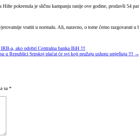
a Hilte pokrenula je sličnu kampanju ranije ove godine, prodavši 54 parce
vjerovatnije vratiti u normalu. Ali, naravno, o tome ćemo razgovarati u 
 IRB-a, ako odobri Centralna banka BiH !!!
u Republici Srpskoj plaćat će svi koji pružaju uslugu smještaja !!!
na sa
*