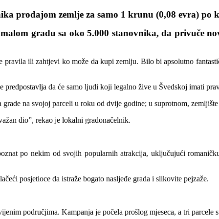
nika prodajom zemlje za samo 1 krunu (0,08 evra) po
malom gradu sa oko 5.000 stanovnika, da privuče nove
pravila ili zahtjevi ko može da kupi zemlju. Bilo bi apsolutno fantast
i se predpostavlja da će samo ljudi koji legalno žive u Švedskoj imati pr
 grade na svojoj parceli u roku od dvije godine; u suprotnom, zemljište s
 važan dio”, rekao je lokalni gradonačelnik.
 poznat po nekim od svojih popularnih atrakcija, uključujući romanič
lačeći posjetioce da istraže bogato nasljeđe grada i slikovite pejzaže.
ijenim područjima. Kampanja je počela prošlog mjeseca, a tri parcele su