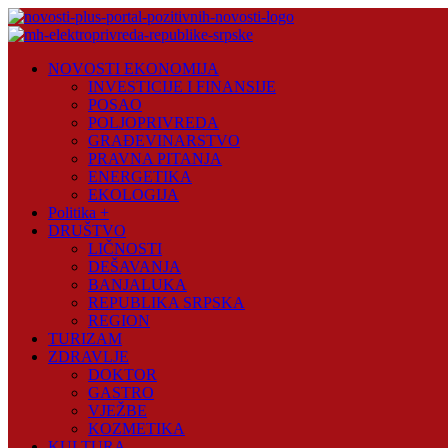
Skip
to
content
Novosti
NOVOSTI EKONOMIJA
Plus
INVESTICIJE I FINANSIJE
POSAO
Portal
POLJOPRIVREDA
pozitivnih
GRAĐEVINARSTVO
vijesti
PRAVNA PITANJA
ENERGETIKA
EKOLOGIJA
Politika +
DRUŠTVO
LIČNOSTI
DEŠAVANJA
BANJALUKA
REPUBLIKA SRPSKA
REGION
TURIZAM
ZDRAVLJE
DOKTOR
GASTRO
VJEŽBE
KOZMETIKA
KULTURA