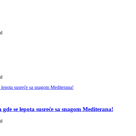
ad
ad
pa gde se lepota susreće sa snagom Mediterana!
ad