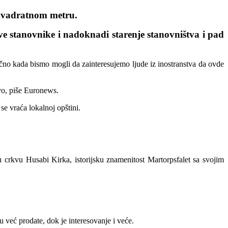
 kvadratnom metru.
 stanovnike i nadoknadi starenje stanovništva i pad
ično kada bismo mogli da zainteresujemo ljude iz inostranstva da ovde
avo, piše Euronews.
e vraća lokalnoj opštini.
ku crkvu Husabi Kirka, istorijsku znamenitost Martorpsfalet sa svojim
 već prodate, dok je interesovanje i veće.